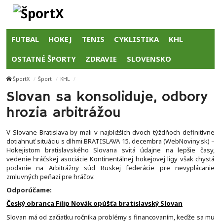
FUTBAL
HOKEJ
TENIS
CYKLISTIKA
KHL
OSTATNÉ ŠPORTY
ZDRAVIE
SLOVENSKO
ŠportX
Šport
KHL
Slovan sa konsoliduje, odbory
hrozia arbitrážou
V Slovane Bratislava by mali v najbližších dvoch týždňoch definitívne
dotiahnuť situáciu s dlhmi.BRATISLAVA 15. decembra (WebNoviny.sk) –
Hokejistom bratislavského Slovana svitá údajne na lepšie časy,
vedenie hráčskej asociácie Kontinentálnej hokejovej ligy však chystá
podanie na Arbitrážny súd Ruskej federácie pre nevyplácanie
zmluvných peňazí pre hráčov.
Odporúčame:
Český obranca Filip Novák opúšťa bratislavský Slovan
Slovan má od začiatku ročníka problémy s financovaním, keďže sa mu