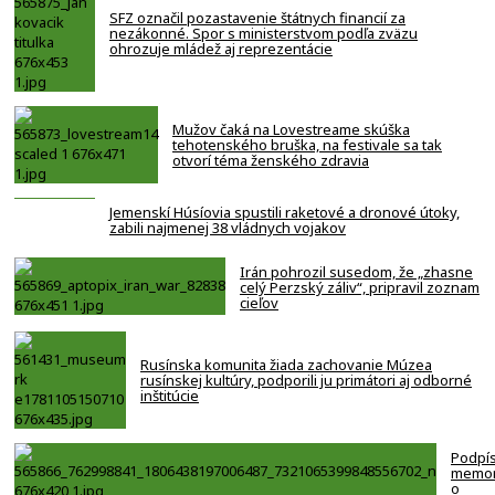
SFZ označil pozastavenie štátnych financií za
nezákonné. Spor s ministerstvom podľa zväzu
ohrozuje mládež aj reprezentácie
Mužov čaká na Lovestreame skúška
tehotenského bruška, na festivale sa tak
otvorí téma ženského zdravia
Jemenskí Húsíovia spustili raketové a dronové útoky,
zabili najmenej 38 vládnych vojakov
Irán pohrozil susedom, že „zhasne
celý Perzský záliv“, pripravil zoznam
cieľov
Rusínska komunita žiada zachovanie Múzea
rusínskej kultúry, podporili ju primátori aj odborné
inštitúcie
Podpí
memo
o