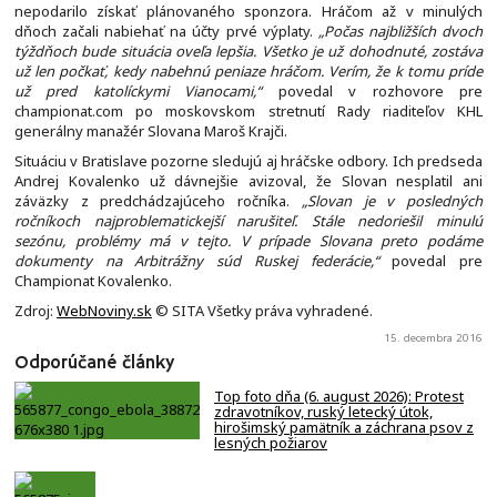
nepodarilo získať plánovaného sponzora. Hráčom až v minulých
dňoch začali nabiehať na účty prvé výplaty.
„Počas najbližších dvoch
týždňoch bude situácia oveľa lepšia. Všetko je už dohodnuté, zostáva
už len počkať, kedy nabehnú peniaze hráčom. Verím, že k tomu príde
už pred katolíckymi Vianocami,“
povedal v rozhovore pre
championat.com po moskovskom stretnutí Rady riaditeľov KHL
generálny manažér Slovana Maroš Krajči.
Situáciu v Bratislave pozorne sledujú aj hráčske odbory. Ich predseda
Andrej Kovalenko už dávnejšie avizoval, že Slovan nesplatil ani
záväzky z predchádzajúceho ročníka.
„Slovan je v posledných
ročníkoch najproblematickejší narušiteľ. Stále nedoriešil minulú
sezónu, problémy má v tejto. V prípade Slovana preto podáme
dokumenty na Arbitrážny súd Ruskej federácie,“
povedal pre
Championat Kovalenko.
Zdroj:
WebNoviny.sk
© SITA Všetky práva vyhradené.
15. decembra 2016
Odporúčané články
Top foto dňa (6. august 2026): Protest
zdravotníkov, ruský letecký útok,
hirošimský pamätník a záchrana psov z
lesných požiarov