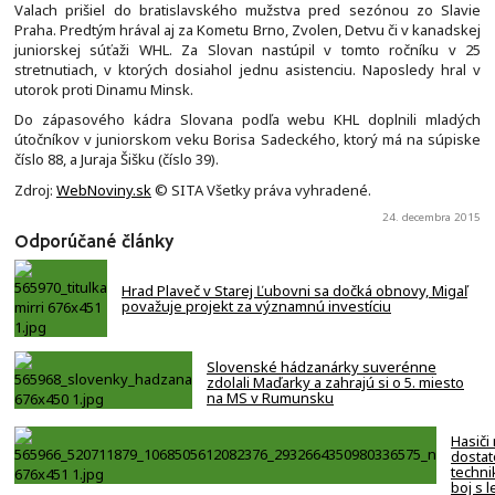
Valach prišiel do bratislavského mužstva pred sezónou zo Slavie
Praha. Predtým hrával aj za Kometu Brno, Zvolen, Detvu či v kanadskej
juniorskej súťaži WHL. Za Slovan nastúpil v tomto ročníku v 25
stretnutiach, v ktorých dosiahol jednu asistenciu. Naposledy hral v
utorok proti Dinamu Minsk.
Do zápasového kádra Slovana podľa webu KHL doplnili mladých
útočníkov v juniorskom veku Borisa Sadeckého, ktorý má na súpiske
číslo 88, a Juraja Šišku (číslo 39).
Zdroj:
WebNoviny.sk
© SITA Všetky práva vyhradené.
24. decembra 2015
Odporúčané články
Hrad Plaveč v Starej Ľubovni sa dočká obnovy, Migaľ
považuje projekt za významnú investíciu
Slovenské hádzanárky suverénne
zdolali Maďarky a zahrajú si o 5. miesto
na MS v Rumunsku
Hasiči
dostat
techni
boj s 