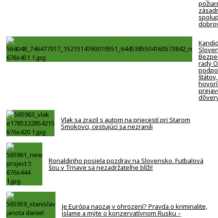
požiar
zásadn
spolup
dobro
Kandi
Slove
Bezpe
rady 
podpor
štátov,
hovorí
prejav
dôver
Vlak sa zrazil s autom na priecestí pri Starom
Smokovci, cestujúci sa nezranili
Ronaldinho posiela pozdrav na Slovensko. Futbalová
šou v Trnave sa nezadržateľne blíži!
Je Európa naozaj v ohrození? Pravda o kriminalite,
islame a mýte o konzervatívnom Rusku –