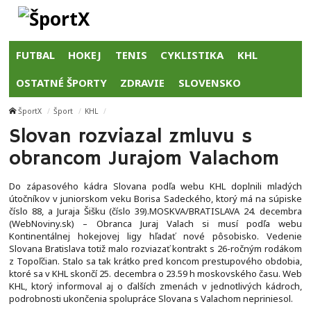
FUTBAL
HOKEJ
TENIS
CYKLISTIKA
KHL
OSTATNÉ ŠPORTY
ZDRAVIE
SLOVENSKO
ŠportX
Šport
KHL
Slovan rozviazal zmluvu s
obrancom Jurajom Valachom
Do zápasového kádra Slovana podľa webu KHL doplnili mladých
útočníkov v juniorskom veku Borisa Sadeckého, ktorý má na súpiske
číslo 88, a Juraja Šišku (číslo 39).MOSKVA/BRATISLAVA 24. decembra
(WebNoviny.sk) – Obranca Juraj Valach si musí podľa webu
Kontinentálnej hokejovej ligy hľadať nové pôsobisko. Vedenie
Slovana Bratislava totiž malo rozviazať kontrakt s 26-ročným rodákom
z Topoľčian. Stalo sa tak krátko pred koncom prestupového obdobia,
ktoré sa v KHL skončí 25. decembra o 23.59 h moskovského času. Web
KHL, ktorý informoval aj o ďalších zmenách v jednotlivých kádroch,
podrobnosti ukončenia spolupráce Slovana s Valachom nepriniesol.