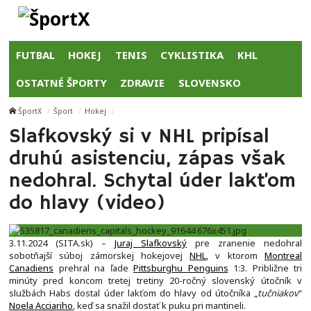
FUTBAL
HOKEJ
TENIS
CYKLISTIKA
KHL
OSTATNÉ ŠPORTY
ZDRAVIE
SLOVENSKO
ŠportX
Šport
Hokej
Slafkovský si v NHL pripísal
druhú asistenciu, zápas však
nedohral. Schytal úder lakťom
do hlavy (video)
3.11.2024 (SITA.sk) –
Juraj Slafkovský
pre zranenie nedohral
sobotňajší súboj zámorskej hokejovej
NHL
, v ktorom
Montreal
Canadiens
prehral na ľade
Pittsburghu Penguins
1:3. Približne tri
minúty pred koncom tretej tretiny 20-ročný slovenský útočník v
službách Habs dostal úder lakťom do hlavy od útočníka „
tučniakov
“
Noela Acciariho
, keď sa snažil dostať k puku pri mantineli.