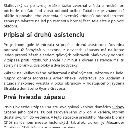
Slafkovský sa po tvrdej zrážke ťažko zviechal z ľadu a neskôr pri
odchode do šatní od zlosti odhodil prilbu. Zatiaľ nie je známe nič
bližšie o povahe jeho zranenia. Slovenský krídelník odohral len tretí
zápas po návrate na ľad po zranení v hornej časti tela ešte v polovici
októbra.
Pripísal si druhú asistenciu
Pri jedinom góle Montrealu si pripísal druhú asistenciu. Dovedna
bodoval už ôsmykrát v sezóne, z deviatich zápasov má na konte
jeden presný zásah a sedem gólových prihrávok. Slafkovský odohral
v zápase proti Pittsburghu vyše 17 minút a okrem asistencie mal tri
strely na bránku, dva bloky a dva bodyčeky.
Zákrok na Slafkovského odštartoval ručnú výmenu názorov na ľade.
Najprv obranca Montrealu Arber Xhekaj vyštartoval po Acciarim a
situácia nakoniec vyústila v bitku obrancov – hosťujúceho Jaydena
Strubla a domáceho Ryana Gravesa.
Prvá hviezda zápasu
Prvou hviezdou zápasu sa stal dvojgólový kapitán domácich
Sidney
Crosby
. Jeho gól na 1:0 bol zároveň jeho 216. gól v kariére, ktorým
dostal svoj tím do vedenia. V tejto štatistike predstihol Marcela Dionna
(215) na ôsmom mieste historických tabuliek. Lídrom je
Alexander
Ovečkin
s 284 takýmito presnými zásahmi.