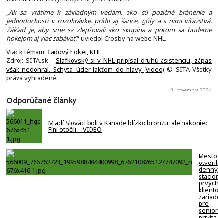
„
Ak sa vrátime k základným veciam, ako sú pozičné bránenie a
jednoduchosti v rozohrávke, prídu aj šance, góly a s nimi víťazstvá.
Základ je, aby sme sa zlepšovali ako skupina a potom sa budeme
hokejom aj viac zabávať
,“ uviedol Crosby na webe NHL.
Viac k témam:
Ľadový hokej
,
NHL
Zdroj: SITA.sk –
Slafkovský si v NHL pripísal druhú asistenciu, zápas
však nedohral. Schytal úder lakťom do hlavy (video)
© SITA Všetky
práva vyhradené.
3. novembra 2024
Odporúčané články
Mladí Slováci boli v Kanade blízko bronzu, ale nakoniec
Fíni otočili – VIDEO
Mesto
otvori
denný
stacion
prvýc
klient
zariad
pre
senio
privíta