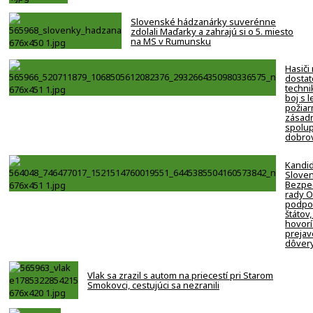
Slovenské hádzanárky suverénne
zdolali Maďarky a zahrajú si o 5. miesto
na MS v Rumunsku
Hasiči
dostat
techni
boj s 
požiar
zásadn
spolup
dobro
Kandi
Slove
Bezpe
rady 
podpor
štátov,
hovorí
prejav
dôver
Vlak sa zrazil s autom na priecestí pri Starom
Smokovci, cestujúci sa nezranili