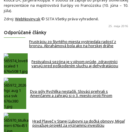
kouča LFC Jürgena Kloppa. V sobotu sa zapojil do prípravy slovenskej
reprezentácie na majstrovstvá Európy vo Francúzsku (10. júna – 10.
júla).
Zdroj:
WebNoviny.sk
© SITA Všetky práva vyhradené.
25. mája 2016
Odporúčané články
Frustráciu zo štvrtého miesta vystriedala radosť z
bronzu. Abrahámová bola ako na horskej dráhe
Festivalová sezóna je v plnom prúde, zdravotníci
varujú pred poškodením sluchu aj dehydratáciou
Dva góly Rychlíka nestačili. Slováci prehrali s
Američanmi a zahrajú si o 3. miesto proti Fínom
Hrad Plaveč v Starej Ľubovni sa dočká obnovy, Migaľ
považuje projekt za významnú investíciu