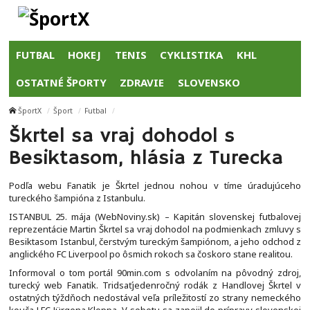
FUTBAL
HOKEJ
TENIS
CYKLISTIKA
KHL
OSTATNÉ ŠPORTY
ZDRAVIE
SLOVENSKO
ŠportX
Šport
Futbal
Škrtel sa vraj dohodol s
Besiktasom, hlásia z Turecka
Podľa webu Fanatik je Škrtel jednou nohou v tíme úradujúceho
tureckého šampióna z Istanbulu.
ISTANBUL 25. mája (WebNoviny.sk) – Kapitán slovenskej futbalovej
reprezentácie Martin Škrtel sa vraj dohodol na podmienkach zmluvy s
Besiktasom Istanbul, čerstvým tureckým šampiónom, a jeho odchod z
anglického FC Liverpool po ôsmich rokoch sa čoskoro stane realitou.
Informoval o tom portál 90min.com s odvolaním na pôvodný zdroj,
turecký web Fanatik. Tridsaťjedenročný rodák z Handlovej Škrtel v
ostatných týždňoch nedostával veľa príležitostí zo strany nemeckého