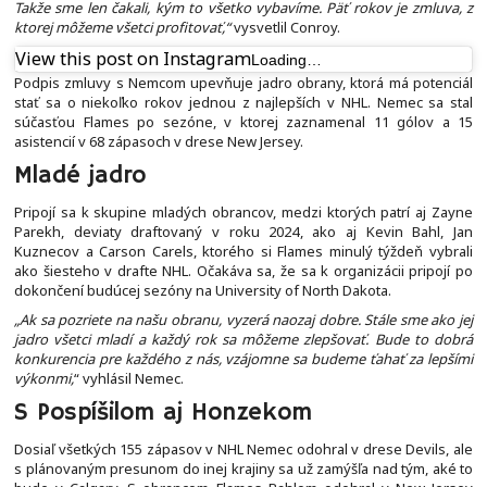
Takže sme len čakali, kým to všetko vybavíme. Päť rokov je zmluva, z
ktorej môžeme všetci profitovať,“
vysvetlil Conroy.
View this post on Instagram
Loading…
Podpis zmluvy s Nemcom upevňuje jadro obrany, ktorá má potenciál
stať sa o niekoľko rokov jednou z najlepších v NHL. Nemec sa stal
súčasťou Flames po sezóne, v ktorej zaznamenal 11 gólov a 15
asistencií v 68 zápasoch v drese New Jersey.
Mladé jadro
Pripojí sa k skupine mladých obrancov, medzi ktorých patrí aj Zayne
Parekh, deviaty draftovaný v roku 2024, ako aj Kevin Bahl, Jan
Kuznecov a Carson Carels, ktorého si Flames minulý týždeň vybrali
ako šiesteho v drafte NHL. Očakáva sa, že sa k organizácii pripojí po
dokončení budúcej sezóny na University of North Dakota.
„Ak sa pozriete na našu obranu, vyzerá naozaj dobre. Stále sme ako jej
jadro všetci mladí a každý rok sa môžeme zlepšovať. Bude to dobrá
konkurencia pre každého z nás, vzájomne sa budeme ťahať za lepšími
výkonmi,
“ vyhlásil Nemec.
S Pospíšilom aj Honzekom
Dosiaľ všetkých 155 zápasov v NHL Nemec odohral v drese Devils, ale
s plánovaným presunom do inej krajiny sa už zamýšľa nad tým, aké to