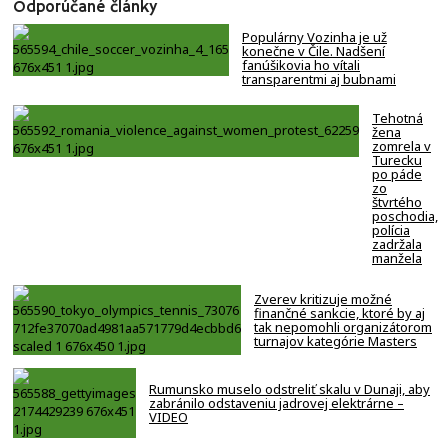
Odporúčané články
Populárny Vozinha je už
konečne v Čile. Nadšení
fanúšikovia ho vítali
transparentmi aj bubnami
Tehotná
žena
zomrela v
Turecku
po páde
zo
štvrtého
poschodia,
polícia
zadržala
manžela
Zverev kritizuje možné
finančné sankcie, ktoré by aj
tak nepomohli organizátorom
turnajov kategórie Masters
Rumunsko muselo odstreliť skalu v Dunaji, aby
zabránilo odstaveniu jadrovej elektrárne –
VIDEO