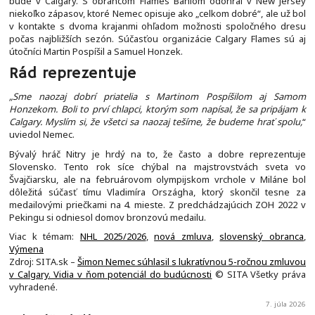
bude v Calgary. S obrancom Flames Bahlom odohral v New Jersey
niekoľko zápasov, ktoré Nemec opisuje ako „celkom dobré“, ale už bol
v kontakte s dvoma krajanmi ohľadom možnosti spoločného dresu
počas najbližších sezón. Súčasťou organizácie Calgary Flames sú aj
útočníci Martin Pospíšil a Samuel Honzek.
Rád reprezentuje
„Sme naozaj dobrí priatelia s Martinom Pospíšilom aj Samom
Honzekom. Boli to prví chlapci, ktorým som napísal, že sa pripájam k
Calgary. Myslím si, že všetci sa naozaj tešíme, že budeme hrať spolu,
“
uviedol Nemec.
Bývalý hráč Nitry je hrdý na to, že často a dobre reprezentuje
Slovensko. Tento rok síce chýbal na majstrovstvách sveta vo
Švajčiarsku, ale na februárovom olympijskom vrchole v Miláne bol
dôležitá súčasť tímu Vladimíra Országha, ktorý skončil tesne za
medailovými priečkami na 4. mieste. Z predchádzajúcich ZOH 2022 v
Pekingu si odniesol domov bronzovú medailu.
Viac k témam:
NHL 2025/2026
,
nová zmluva
,
slovenský obranca
,
Výmena
Zdroj: SITA.sk –
Šimon Nemec súhlasil s lukratívnou 5-ročnou zmluvou
v Calgary. Vidia v ňom potenciál do budúcnosti
© SITA Všetky práva
vyhradené.
7. júla 2026