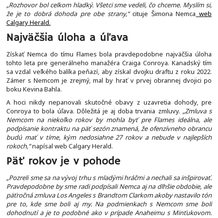
„Rozhovor bol celkom hladký. Všetci sme vedeli, čo chceme. Myslím si,
že je to dobrá dohoda pre obe strany,“
cituje Šimona Nemca
web
Calgary Herald.
Najväčšia úloha a úľava
Získať Nemca do tímu Flames bola pravdepodobne najväčšia úloha
tohto leta pre generálneho manažéra Craiga Conroya. Kanadský tím
sa vzdal veľkého balíka peňazí, aby získal dvojku draftu z roku 2022.
Zámer s Nemcom je zrejmý, mal by hrať v prvej obrannej dvojici po
boku Kevina Bahla.
A hoci nikdy nepanovali skutočné obavy z uzavretia dohody, pre
Conroya to bola úľava. Dôležitá je aj doba trvania zmluvy.
„Zmluva s
Nemcom na niekoľko rokov by mohla byť pre Flames ideálna, ale
podpísanie kontraktu na päť sezón znamená, že ofenzívneho obrancu
budú mať v tíme, kým nedosiahne 27 rokov a nebude v najlepších
rokoch,“
napísal web Calgary Herald.
Päť rokov je v pohode
„Pozreli sme sa na vývoj trhu s mladými hráčmi a nechali sa inšpirovať.
Pravdepodobne by sme radi podpísali Nemca aj na dlhšie obdobie, ale
päťročná zmluva Los Angeles s Brandtom Clarkom akoby nastavilo tón
pre to, kde sme boli aj my. Na podmienkach s Nemcom sme boli
dohodnutí a je to podobné ako v prípade Anaheimu s Minťukovom.