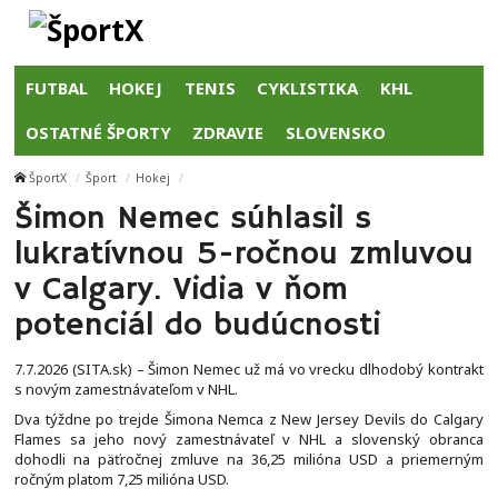
FUTBAL
HOKEJ
TENIS
CYKLISTIKA
KHL
OSTATNÉ ŠPORTY
ZDRAVIE
SLOVENSKO
ŠportX
Šport
Hokej
Šimon Nemec súhlasil s
lukratívnou 5-ročnou zmluvou
v Calgary. Vidia v ňom
potenciál do budúcnosti
7.7.2026 (SITA.sk) – Šimon Nemec už má vo vrecku dlhodobý kontrakt
s novým zamestnávateľom v NHL.
Dva týždne po trejde Šimona Nemca z New Jersey Devils do Calgary
Flames sa jeho nový zamestnávateľ v NHL a slovenský obranca
dohodli na päťročnej zmluve na 36,25 milióna USD a priemerným
ročným platom 7,25 milióna USD.