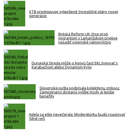
XTB predstavuje vylepšené Investičné plány novej
generácie
Britská Reform UK chce proti
migrantom v Lamanšskom prielive
nasadiť vojenské námorníctvo
Dunajská Streda môže o ligovú časť EKL bojovať s
Karabachom alebo Dynamom Kyjiv
Slovenská pošta podpísala kolektívnu zmluvu:
Zamestnanci dostanú vyššie mzdy aj lepšie
benefity
Adela sa ešte nevečerala: Moderátorku budú roastovať
Silné reči