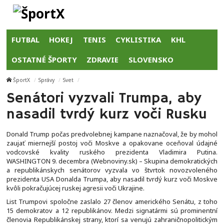
FUTBAL
HOKEJ
TENIS
CYKLISTIKA
KHL
OSTATNÉ ŠPORTY
ZDRAVIE
SLOVENSKO
ŠportX
Správy
Svet
Senátori vyzvali Trumpa, aby
nasadil tvrdý kurz voči Rusku
Donald Trump počas predvolebnej kampane naznačoval, že by mohol
zaujať miernejší postoj voči Moskve a opakovane oceňoval údajné
vodcovské kvality ruského prezidenta Vladimira Putina.
WASHINGTON 9. decembra (Webnoviny.sk) – Skupina demokratických
a republikánskych senátorov vyzvala vo štvrtok novozvoleného
prezidenta USA Donalda Trumpa, aby nasadil tvrdý kurz voči Moskve
kvôli pokračujúcej ruskej agresii voči Ukrajine.
List Trumpovi spoločne zaslalo 27 členov amerického Senátu, z toho
15 demokratov a 12 republikánov. Medzi signatármi sú prominentní
členovia Republikánskej strany, ktorí sa venujú zahraničnopolitickým