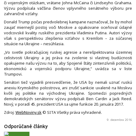
či vojenským otázkam, vrátane Johna McCaina či Lindseyho Grahama.
Výzvu podpísala väčšina členov vplyvného senátneho výboru pre
zahraničné vzťahy.
Donald Trump počas predvolebnej kampane naznačoval, že by mohol
zaujať miernejší postoj voči Moskve a opakovane oceňoval údajné
vodcovské kvality ruského prezidenta Vladimira Putina. Autori výzvy
však s perspektívou zlepšenia vzťahov s Kremľom – za súčasnej
situácie na Ukrajine – nesúhlasia.
„Vo svetle pokračujúcej ruskej agresie a nerešpektovania územnej
celistvosti Ukrajiny a jej práva na zvolenie si vlastnej budúcnosti
opakujeme našu výzvu na to, aby Spojené štáty zintenzívnili politickú,
ekonomickú a vojenskú podporu Ukrajine,“ uvádza sa v liste
Trumpovi.
Senátori tiež vyjadrili presvedčenie, že USA by nemali uznať ruskú
anexiu Krymského polostrova, ani zrušiť sankcie uvalené na Moskvu
kvôli jej politike na východnej Ukrajine. Spomedzi popredných
demokratických senátorov výzvu podpísali Ben Cardin a Jack Reed.
Nový, v poradí 45. prezident USA sa ujme funkcie 20. januára 2017.
Zdroj:
WebNoviny.sk
© SITA Všetky práva vyhradené.
9. decembra 2016
Odporúčané články