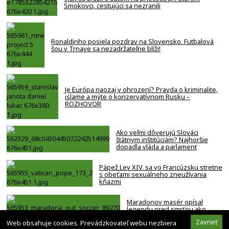
Smokovci, cestujúci sa nezranili
Ronaldinho posiela pozdrav na Slovensko. Futbalová
šou v Trnave sa nezadržateľne blíži!
Je Európa naozaj v ohrození? Pravda o kriminalite,
islame a mýte o konzervatívnom Rusku –
ROZHOVOR
Ako veľmi dôverujú Slováci
štátnym inštitúciám? Najhoršie
dopadla vláda a parlament
Pápež Lev XIV. sa vo Francúzsku stretne
s obeťami sexuálneho zneužívania
kňazmi
Maradonov masér opísal
legendu pred smrťou ako
bezmocnú a rezignovanú
Zavrieť
Web obsahuje cookies. Prevádzkovateľ webu nezbiera
osobu