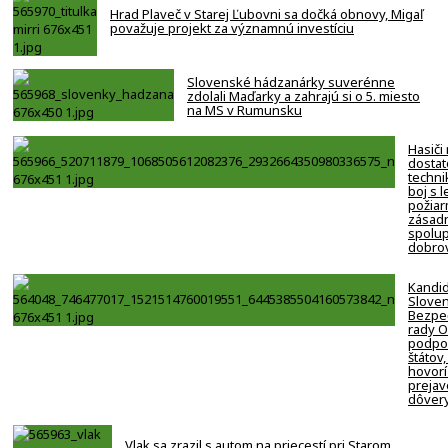
Hrad Plaveč v Starej Ľubovni sa dočká obnovy, Migaľ
považuje projekt za významnú investíciu
Slovenské hádzanárky suverénne
zdolali Maďarky a zahrajú si o 5. miesto
na MS v Rumunsku
Hasiči
dostat
techni
boj s 
požiar
zásadn
spolup
dobro
Kandi
Slove
Bezpe
rady 
podpor
štátov,
hovorí
prejav
dôver
Vlak sa zrazil s autom na priecestí pri Starom