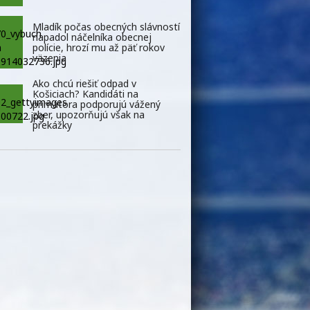
Mladík počas obecných slávností
napadol náčelníka obecnej
polície, hrozí mu až päť rokov
väzenia
Ako chcú riešiť odpad v
Košiciach? Kandidáti na
primátora podporujú vážený
zber, upozorňujú však na
prekážky