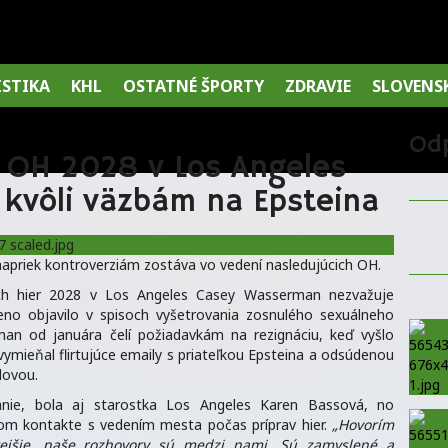
ISTIKA
KHL
OSTATNÉ ŠPORTY
ZDRAVIE
SLOVENS
Od
v OH 2028 v Los Angeles
 kvôli väzbám na Epsteina
apriek kontroverziám zostáva vo vedení nasledujúcich OH.
ých hier 2028 v Los Angeles Casey Wasserman nezvažuje
eno objavilo v spisoch vyšetrovania zosnulého sexuálneho
rman od januára čelí požiadavkám na rezignáciu, keď vyšlo
vymieňal flirtujúce emaily s priateľkou Epsteina a odsúdenou
lovou.
lanie, bola aj starostka Los Angeles Karen Bassová, no
om kontakte s vedením mesta počas príprav hier.
„Hovorím
tejšie, naše rozhovory sú medzi nami. Sú zamyslené a