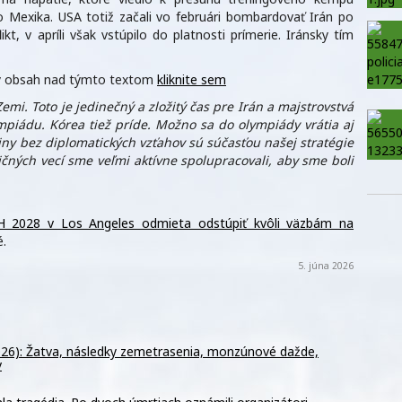
 Mexika. USA totiž začali vo februári bombardovať Irán po
kt, v apríli však vstúpilo do platnosti prímerie. Iránsky tím
aný obsah nad týmto textom
kliknite sem
emi. Toto je jedinečný a zložitý čas pre Irán a majstrovstvá
ympiádu. Kórea tiež príde. Možno sa do olympiády vrátia aj
jiny bez diplomatických vzťahov sú súčasťou našej stratégie
čných vecí sme veľmi aktívne spolupracovali, aby sme boli
H 2028 v Los Angeles odmieta odstúpiť kvôli väzbám na
.
5. júna 2026
026): Žatva, následky zemetrasenia, monzúnové dažde,
v