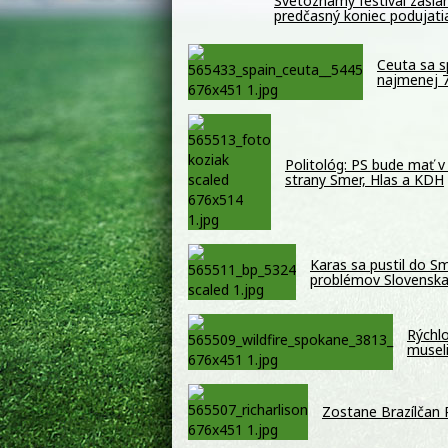
Svetoznámy festival zasiah
predčasný koniec podujati
Ceuta sa s
najmenej 7
Politológ: PS bude mať v
strany Smer, Hlas a KDH
Karas sa pustil do S
problémov Slovensk
Rýchlo
musel
Zostane Brazílčan 