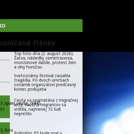
KO
porúčané články
Top foto dňa (2. august 2026):
Žatva, následky zemetrasenia,
monzúnové dažde, protest žien
a vlny horúčav
Svetoznámy festival zasiahla
tragédia. Po dvoch úmrtiach
oznámili organizátori predčasný
koniec podujatia
Ceuta sa spamätáva z migračnej
krízy. Väčšina migrantov sa
vrátila, najmenej 72 ľudí
neprežilo
Politológ: PS bude mať v