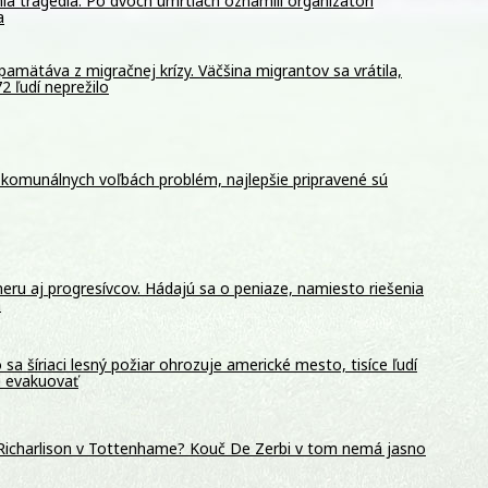
la tragédia. Po dvoch úmrtiach oznámili organizátori
a
pamätáva z migračnej krízy. Väčšina migrantov sa vrátila,
2 ľudí neprežilo
 komunálnych voľbách problém, najlepšie pripravené sú
meru aj progresívcov. Hádajú sa o peniaze, namiesto riešenia
a
 sa šíriaci lesný požiar ohrozuje americké mesto, tisíce ľudí
i evakuovať
Richarlison v Tottenhame? Kouč De Zerbi v tom nemá jasno