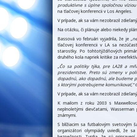
produktívne s úplne spoločnou víziou
na tlačovej konferencii v Los Angeles.
V prípade, ak sa vám nezobrazil zdieľ
Na otázku, či plánuje alebo niekedy plá
Bassová vo februári vyjadrila, že je
„ne
tlačovej konferencii v LA sa nezúča
starostky. Po tohtotýždňových prim
druhého kola napriek kritike za neefektí
„Čo sa politiky týka, pre LA28 a m
prezidentstve. Preto sú zmeny v poli
dopadnú, ako dopadnú, ale budeme pok
s ktorými potrebujeme komunikovať,“
d
V prípade, ak sa vám nezobrazil zdieľ
K mailom z roku 2003 s Maxwellovou
neplnoletými dievčatami, Wasserman p
známymi.
S blížiacim sa futbalovým svetovým 
organizátori olympiády uviedli, že s
bezpečnosti. Tvrdia, že sú pripraven