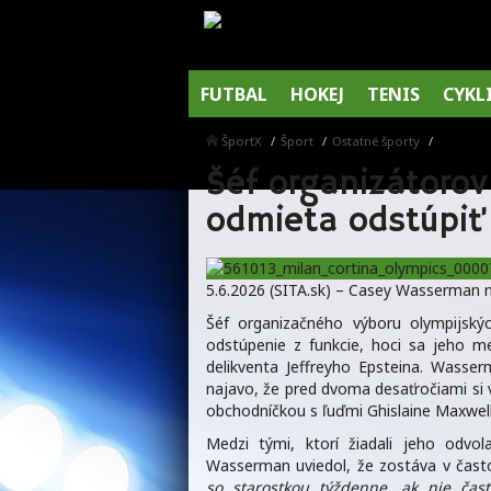
FUTBAL
HOKEJ
TENIS
CYKL
ŠportX
Šport
Ostatné športy
Šéf organizátoro
odmieta odstúpiť
5.6.2026 (SITA.sk) – Casey Wasserman n
Šéf organizačného výboru olympijsk
odstúpenie z funkcie, hoci sa jeho m
delikventa Jeffreyho Epsteina. Wasse
najavo, že pred dvoma desaťročiami si 
obchodníčkou s ľuďmi Ghislaine Maxwel
Medzi tými, ktorí žiadali jeho odvo
Wasserman uviedol, že zostáva v čast
so starostkou týždenne, ak nie čas