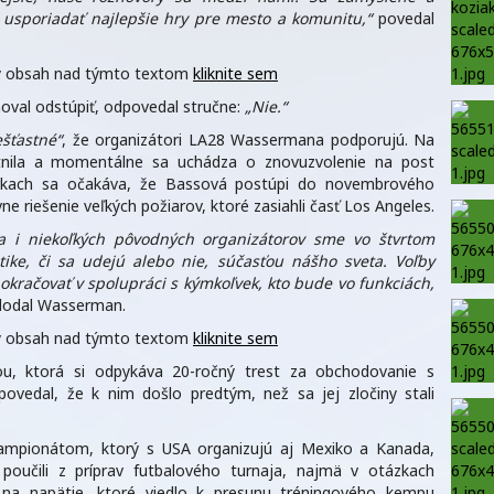
 usporiadať najlepšie hry pre mesto a komunitu,“
povedal
aný obsah nad týmto textom
kliknite sem
noval odstúpiť, odpovedal stručne:
„Nie.“
šťastné“
, že organizátori LA28 Wassermana podporujú. Na
stnila a momentálne sa uchádza o znovuzvolenie na post
árkach sa očakáva, že Bassová postúpi do novembrového
vne riešenie veľkých požiarov, ktoré zasiahli časť Los Angeles.
ňa i niekoľkých pôvodných organizátorov sme vo štvrtom
tike, či sa udejú alebo nie, súčasťou nášho sveta. Voľby
račovať v spolupráci s kýmkoľvek, kto bude vo funkciách,
odal Wasserman.
aný obsah nad týmto textom
kliknite sem
, ktorá si odpykáva 20-ročný trest za obchodovanie s
ovedal, že k nim došlo predtým, než sa jej zločiny stali
šampionátom, ktorý s USA organizujú aj Mexiko a Kanada,
a poučili z príprav futbalového turnaja, najmä v otázkach
í na napätie, ktoré viedlo k presunu tréningového kempu