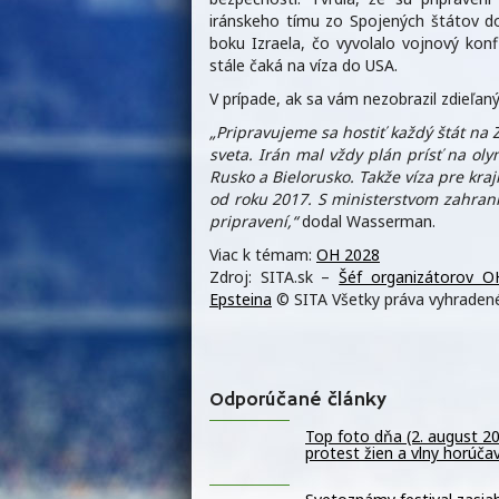
iránskeho tímu zo Spojených štátov do
boku Izraela, čo vyvolalo vojnový konfli
stále čaká na víza do USA.
V prípade, ak sa vám nezobrazil zdieľ
„Pripravujeme sa hostiť každý štát na Z
sveta. Irán mal vždy plán prísť na ol
Rusko a Bielorusko. Takže víza pre kra
od roku 2017. S ministerstvom zahrani
pripravení,“
dodal Wasserman.
Viac k témam:
OH 2028
Zdroj: SITA.sk –
Šéf organizátorov O
Epsteina
© SITA Všetky práva vyhradené
Odporúčané články
Top foto dňa (2. august 2
protest žien a vlny horúča