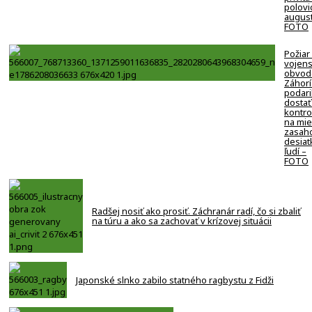
polovi
august
FOTO
Požiar
vojen
obvod
Záhorí
podari
dostať
kontro
na mie
zasaho
desiat
ľudí –
FOTO
Radšej nosiť ako prosiť. Záchranár radí, čo si zbaliť
na túru a ako sa zachovať v krízovej situácii
Japonské slnko zabilo statného ragbystu z Fidži