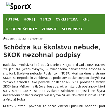
FUTBAL
HOKEJ
TENIS
CYKLISTIKA
KHL
OSTATNÉ ŠPORTY
ZDRAVIE
SLOVENSKO
ŠportX
Správy
Slovensko
Schôdza ku školstvu nebude,
SKOK nezohnal podpisy
Radoslav Procházka hrá podľa Daniela Krajcera divadlo.BRATISLAVA
20. januára (WebNoviny.sk) – Mimoriadna parlamentná schôdza o
situácii k školstvu nebude. Poslancom NR SR, ktorí sú dnes v strane
SKOK, sa nepodarilo zozbierať 30 podpisov poslancov potrebných na
zvolanie schôdze. Ako povedal poslanec NR SR a predseda strany
SKOK Juraj Miškov na tlačovej besede, okrem štyroch poslancov, ktorí
sú v strane SKOK, sa pod zvolanie schôdze podpísali len štyria
nezaradení poslanci Magda Váššáryová, Viliam Novotný, Ľudovít Kaník
a Mikuláš Huba.
Miškov v stredu povedal, že počas víkendu prisľúbili podporu pod