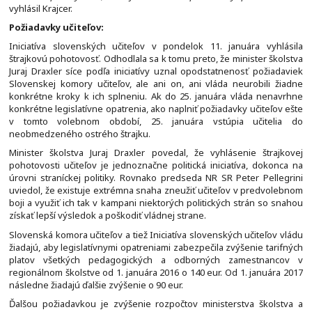
vyhlásil Krajcer.
Požiadavky učiteľov:
Iniciatíva slovenských učiteľov v pondelok 11. januára vyhlásila
štrajkovú pohotovosť. Odhodlala sa k tomu preto, že minister školstva
Juraj Draxler síce podľa iniciatívy uznal opodstatnenosť požiadaviek
Slovenskej komory učiteľov, ale ani on, ani vláda neurobili žiadne
konkrétne kroky k ich splneniu. Ak do 25. januára vláda nenavrhne
konkrétne legislatívne opatrenia, ako naplniť požiadavky učiteľov ešte
v tomto volebnom období, 25. januára vstúpia učitelia do
neobmedzeného ostrého štrajku.
Minister školstva Juraj Draxler povedal, že vyhlásenie štrajkovej
pohotovosti učiteľov je jednoznačne politická iniciatíva, dokonca na
úrovni straníckej politiky. Rovnako predseda NR SR Peter Pellegrini
uviedol, že existuje extrémna snaha zneužiť učiteľov v predvolebnom
boji a využiť ich tak v kampani niektorých politických strán so snahou
získať lepší výsledok a poškodiť vládnej strane.
Slovenská komora učiteľov a tiež Iniciatíva slovenských učiteľov vládu
žiadajú, aby legislatívnymi opatreniami zabezpečila zvýšenie tarifných
platov všetkých pedagogických a odborných zamestnancov v
regionálnom školstve od 1. januára 2016 o 140 eur. Od 1. januára 2017
následne žiadajú ďalšie zvýšenie o 90 eur.
Ďalšou požiadavkou je zvýšenie rozpočtov ministerstva školstva a