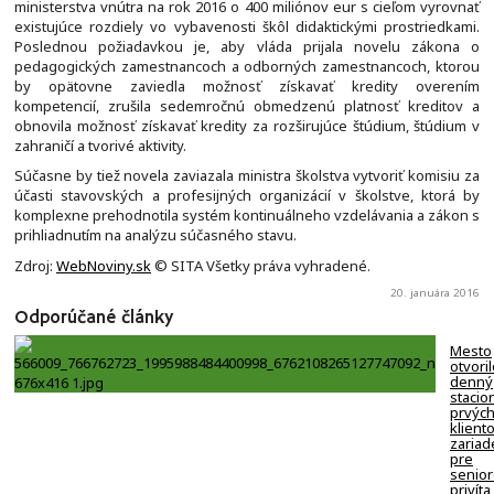
ministerstva vnútra na rok 2016 o 400 miliónov eur s cieľom vyrovnať
existujúce rozdiely vo vybavenosti škôl didaktickými prostriedkami.
Poslednou požiadavkou je, aby vláda prijala novelu zákona o
pedagogických zamestnancoch a odborných zamestnancoch, ktorou
by opätovne zaviedla možnosť získavať kredity overením
kompetencií, zrušila sedemročnú obmedzenú platnosť kreditov a
obnovila možnosť získavať kredity za rozširujúce štúdium, štúdium v
zahraničí a tvorivé aktivity.
Súčasne by tiež novela zaviazala ministra školstva vytvoriť komisiu za
účasti stavovských a profesijných organizácií v školstve, ktorá by
komplexne prehodnotila systém kontinuálneho vzdelávania a zákon s
prihliadnutím na analýzu súčasného stavu.
Zdroj:
WebNoviny.sk
© SITA Všetky práva vyhradené.
20. januára 2016
Odporúčané články
Mesto
otvori
denný
stacion
prvýc
klient
zariad
pre
senio
privíta