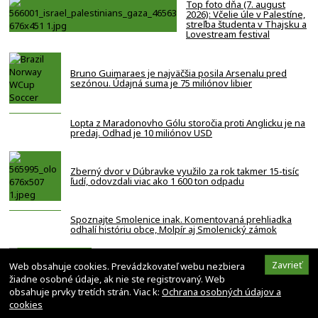
Top foto dňa (7. august
2026): Včelie úle v Palestíne,
streľba študenta v Thajsku a
Lovestream festival
Bruno Guimaraes je najväčšia posila Arsenalu pred
sezónou. Údajná suma je 75 miliónov libier
Lopta z Maradonovho Gólu storočia proti Anglicku je na
predaj. Odhad je 10 miliónov USD
Zberný dvor v Dúbravke využilo za rok takmer 15-tisíc
ľudí, odovzdali viac ako 1 600 ton odpadu
Spoznajte Smolenice inak. Komentovaná prehliadka
odhalí históriu obce, Molpír aj Smolenický zámok
Za smrťou hráča NBA z Memphisu je kokaín a
Zavrieť
Web obsahuje cookies. Prevádzkovateľ webu nezbiera
heroín. Bola to nehoda
žiadne osobné údaje, ak nie ste registrovaný. Web
obsahuje prvky tretích strán. Viac k:
Ochrana osobných údajov a
cookies