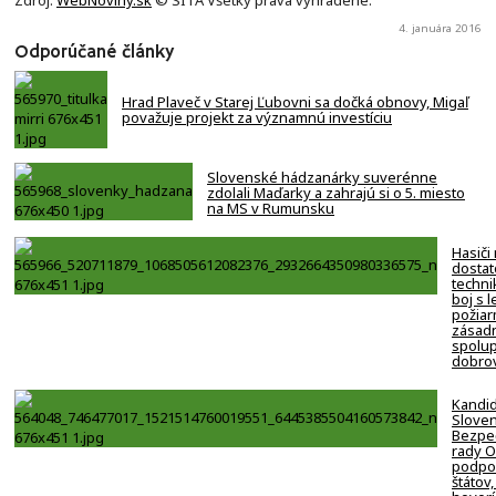
Zdroj:
WebNoviny.sk
© SITA Všetky práva vyhradené.
4. januára 2016
Odporúčané články
Hrad Plaveč v Starej Ľubovni sa dočká obnovy, Migaľ
považuje projekt za významnú investíciu
Slovenské hádzanárky suverénne
zdolali Maďarky a zahrajú si o 5. miesto
na MS v Rumunsku
Hasiči
dostat
techni
boj s 
požiar
zásadn
spolup
dobro
Kandi
Slove
Bezpe
rady 
podpor
štátov,