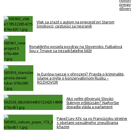
hovorí
prejav
dôver
Vlak sa zrazil s autom na priecestí pri Starom
Smokovci, cestujúci sa nezranili
Ronaldinho posiela pozdrav na Slovensko. Futbalová
šou v Trnave sa nezadržateľne blíži!
Je Európa naozaj v ohrození? Pravda o kriminalite,
islame a mýte o konzervatívnom Rusku –
ROZHOVOR
Ako veľmi dôverujú Slováci
štátnym inštitúciám? Najhoršie
dopadla vláda a parlament
Pápež Lev XIV. sa vo Francúzsku stretne
s obeťami sexuálneho zneužívania
kňazmi