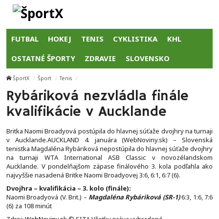
FUTBAL
HOKEJ
TENIS
CYKLISTIKA
KHL
OSTATNÉ ŠPORTY
ZDRAVIE
SLOVENSKO
ŠportX
Šport
Tenis
Rybáriková nezvládla finále
kvalifikácie v Aucklande
Britka Naomi Broadyová postúpila do hlavnej súťaže dvojhry na turnaji
v Aucklande.AUCKLAND 4. januára (WebNoviny.sk) – Slovenská
tenistka Magdaléna Rybáriková nepostúpila do hlavnej súťaže dvojhry
na turnaji WTA International ASB Classic v novozélandskom
Aucklande. V pondelňajšom zápase finálového 3. kola podľahla ako
najvyššie nasadená Britke Naomi Broadyovej 3:6, 6:1, 6:7 (6).
Dvojhra – kvalifikácia – 3. kolo (finále):
Naomi Broadyová (V. Brit.) –
Magdaléna Rybáriková (SR-1)
6:3, 1:6, 7:6
(6) za 108 minút