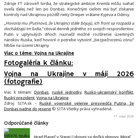
Zdroje FT zároveň tvrdia, že strategické ambície Kremľa môžu siahať
oveľa ďalej než len po Donbas. Konečným cieľom má byť získanie
kontroly nad Ukrajinou pozdĺž rieky Dneper vrátane Kyjeva a Odesy.
„Hovoria mu (Putinovi), že Ukrajinci stále bojujú, ich front sa rozpadá a
dochádzajú im ľudia,“
citoval denník jedného zo svojich respondentov.
Putin v uplynulých dňoch naznačil možné rozšírenie územných
nárokov Ruska, keď hovoril o potrebe vytvoriť „bezpečnostnú zónu“
hlbšie na území Ukrajiny.
Viac o téme: Vojna na Ukrajine
Fotogaléria k článku:
Vojna na Ukrajine v máji 2026
(fotografie)
Viac k témam:
Donbas
,
ruské jednotky
,
Rusko-ukrajinský konflikt
,
Ruský prezident
,
Vojna na Ukrajine
Zdroj: SITA.sk –
Ruské vojenské velenie presviedča Putina, že
Donbas padne do jesene
© SITA Všetky práva vyhradené.
17. mája 2026
Odporúčané články
Hrad Plaveč v Starej Ľubovni sa dočká obnovy, Migaľ