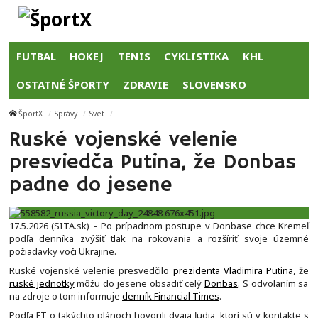
FUTBAL
HOKEJ
TENIS
CYKLISTIKA
KHL
OSTATNÉ ŠPORTY
ZDRAVIE
SLOVENSKO
ŠportX
Správy
Svet
Ruské vojenské velenie
presviedča Putina, že Donbas
padne do jesene
17.5.2026 (SITA.sk) – Po prípadnom postupe v Donbase chce Kremeľ
podľa denníka zvýšiť tlak na rokovania a rozšíriť svoje územné
požiadavky voči Ukrajine.
Ruské vojenské velenie presvedčilo
prezidenta
Vladimira Putina
, že
ruské jednotky
môžu do jesene obsadiť celý
Donbas
. S odvolaním sa
na zdroje o tom informuje
denník Financial Times
.
Podľa FT o takýchto plánoch hovorili dvaja ľudia, ktorí sú v kontakte s