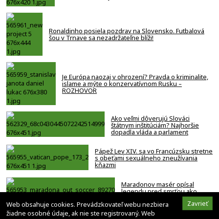
Ronaldinho posiela pozdrav na Slovensko. Futbalová
šou v Trnave sa nezadržateľne blíži!
Je Európa naozaj v ohrození? Pravda o kriminalite,
islame a mýte o konzervatívnom Rusku –
ROZHOVOR
Ako veľmi dôverujú Slováci
štátnym inštitúciám? Najhoršie
dopadla vláda a parlament
Pápež Lev XIV. sa vo Francúzsku stretne
s obeťami sexuálneho zneužívania
kňazmi
Maradonov masér opísal
legendu pred smrťou ako
bezmocnú a rezignovanú
Zavrieť
Web obsahuje cookies. Prevádzkovateľ webu nezbiera
osobu
žiadne osobné údaje, ak nie ste registrovaný. Web