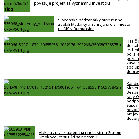
považuje projekt za významnú investíciu
Slovenské hádzanárky suverénne
zdolali Maďarky a zahrajú si o 5. miesto
na MS v Rumunsku
Hasiči
dostat
techni
boj s 
požiar
zásadn
spolup
dobro
Kandi
Slove
Bezpe
rady 
podpor
štátov,
hovorí
prejav
dôver
Vlak sa zrazil s autom na priecestí pri Starom
Smokovci, cestujúci sa nezranili