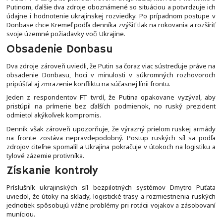
Putinom, ďalšie dva zdroje oboznámené so situáciou a potvrdzuje ich
údajne i hodnotenie ukrajinskej rozviedky. Po prípadnom postupe v
Donbase chce Kremeľ podľa denníka zvýšiť tlak na rokovania a rozšíriť
svoje územné požiadavky voči Ukrajine.
Obsadenie Donbasu
Dva zdroje zároveň uviedli, že Putin sa čoraz viac sústreďuje práve na
obsadenie Donbasu, hoci v minulosti v súkromných rozhovoroch
pripúšťal aj zmrazenie konfliktu na súčasnej línii frontu.
Jeden z respondentov FT tvrdí, že Putina opakovane vyzýval, aby
pristúpil na prímerie bez ďalších podmienok, no ruský prezident
odmietol akýkoľvek kompromis.
Denník však zároveň upozorňuje, že výrazný prielom ruskej armády
na fronte zostáva nepravdepodobný. Postup ruských síl sa podľa
zdrojov citeľne spomalil a Ukrajina pokračuje v útokoch na logistiku a
tylové zázemie protivníka.
Získanie kontroly
Príslušník ukrajinských síl bezpilotných systémov Dmytro Puťata
uviedol, že útoky na sklady, logistické trasy a rozmiestnenia ruských
jednotiek spôsobujú vážne problémy pri rotácii vojakov a zásobovaní
muníciou.