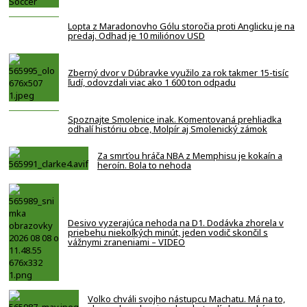
Lopta z Maradonovho Gólu storočia proti Anglicku je na
predaj. Odhad je 10 miliónov USD
Zberný dvor v Dúbravke využilo za rok takmer 15-tisíc
ľudí, odovzdali viac ako 1 600 ton odpadu
Spoznajte Smolenice inak. Komentovaná prehliadka
odhalí históriu obce, Molpír aj Smolenický zámok
Za smrťou hráča NBA z Memphisu je kokaín a
heroín. Bola to nehoda
Desivo vyzerajúca nehoda na D1. Dodávka zhorela v
priebehu niekoľkých minút, jeden vodič skončil s
vážnymi zraneniami – VIDEO
Volko chváli svojho nástupcu Machatu. Má na to,