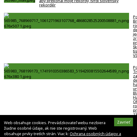
aby prekonal moje rekordy, tvrdí slovenský
rekordér
Po
B
ro
de
j
zr
p
šk
ti
V
Po
Tr
z
de
ha
vr
Bl
H
O
ro
pr
1
h
Zavrieť
Web obsahuje cookies. Prevádzkovateľ webu nezbiera
–
žiadne osobné údaje, ak nie ste registrovaný. Web
obsahuje prvky tretích strán. Viac k:
Ochrana osobných údajov a