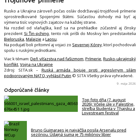
Trojdňové prímerie
Rusko a Ukrajina zároveň počas osláv dodržiavajú trojdňové prímerie
sprostredkované Spojenými štátmi. Súčasťou dohody má byť aj
výmena tisíc vojnových zajatcov na každej strane.
Na rozdiel od vlaňajška, keď sa na prehliadke zúčastnil aj čínsky
prezident
Si Ťin-pching
, tento rok prišli do Moskvy len predstavitelia
Bieloruska
,
Malajzie
a
Laosu
.
Na podujatí boli prítomní aj vojaci zo
Severnej Kórey
, ktorí pochodovali
spolu s ruskými jednotkami.
Viac k témam:
Deň víťazstva nad fašizmom
,
Prímerie
,
Rusko-ukrajinský
konflikt
,
Vojna na Ukrajine
Zdroj: SITA.sk –
Ruská armáda bojuje proti agresívnym silám
podporovaným NATO, vyhlásil Putin
© SITA Všetky práva vyhradené.
9. mája 2026
Odporúčané články
Top foto dňa (7. august
2026): Včelie úle v Palestíne,
streľba študenta v Thajsku a
Lovestream festival
Bruno Guimaraes je najväčšia posila Arsenalu pred
sezónou. Údajná suma je 75 miliónov libier