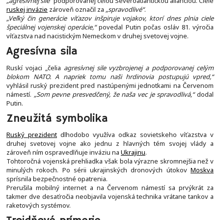
„agresívnej sile“
podporovanej celou Severoatlantickou alianciou. Ciele
ruskej invázie
zároveň označil za
„spravodlivé“
.
„Veľký čin generácie víťazov inšpiruje vojakov, ktorí dnes plnia ciele
špeciálnej vojenskej operácie,“
povedal Putin počas osláv 81. výročia
víťazstva nad nacistickým Nemeckom v druhej svetovej vojne.
Agresívna sila
Ruskí vojaci „čelia
agresívnej sile vyzbrojenej a podporovanej celým
blokom NATO. A napriek tomu naši hrdinovia postupujú vpred,“
vyhlásil ruský prezident pred nastúpenými jednotkami na Červenom
námestí.
„Som pevne presvedčený, že naša vec je spravodlivá,“
dodal
Putin.
Zneužitá symbolika
Ruský prezident
dlhodobo využíva odkaz sovietskeho víťazstva v
druhej svetovej vojne ako jednu z hlavných tém svojej vlády a
zároveň ním ospravedlňuje inváziu na
Ukrajinu
.
Tohtoročná vojenská prehliadka však bola výrazne skromnejšia než v
minulých rokoch. Po sérii ukrajinských dronových útokov
Moskva
sprísnila bezpečnostné opatrenia.
Prerušila mobilný internet a na Červenom námestí sa prvýkrát za
takmer dve desaťročia neobjavila vojenská technika vrátane tankov a
raketových systémov.