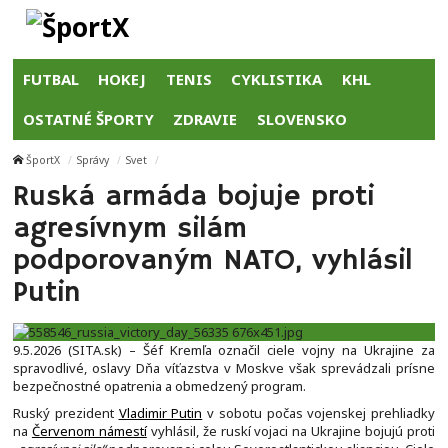
FUTBAL
HOKEJ
TENIS
CYKLISTIKA
KHL
OSTATNÉ ŠPORTY
ZDRAVIE
SLOVENSKO
ŠportX
Správy
Svet
Ruská armáda bojuje proti
agresívnym silám
podporovaným NATO, vyhlásil
Putin
9.5.2026 (SITA.sk) – Šéf Kremľa označil ciele vojny na Ukrajine za
spravodlivé, oslavy Dňa víťazstva v Moskve však sprevádzali prísne
bezpečnostné opatrenia a obmedzený program.
Ruský prezident
Vladimir Putin
v sobotu počas vojenskej prehliadky
na
Červenom námestí
vyhlásil, že ruskí vojaci na Ukrajine bojujú proti