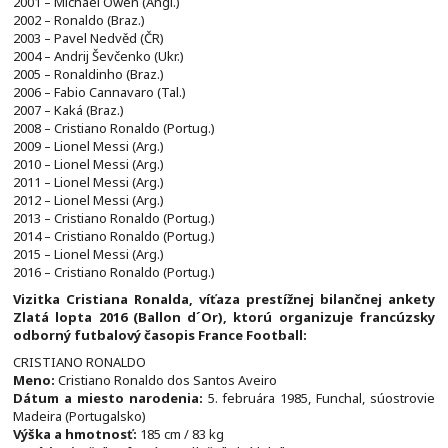
2001 – Michael Owen (Angl.)
2002 – Ronaldo (Braz.)
2003 – Pavel Nedvěd (ČR)
2004 – Andrij Ševčenko (Ukr.)
2005 – Ronaldinho (Braz.)
2006 – Fabio Cannavaro (Tal.)
2007 – Kaká (Braz.)
2008 – Cristiano Ronaldo (Portug.)
2009 – Lionel Messi (Arg.)
2010 – Lionel Messi (Arg.)
2011 – Lionel Messi (Arg.)
2012 – Lionel Messi (Arg.)
2013 – Cristiano Ronaldo (Portug.)
2014 – Cristiano Ronaldo (Portug.)
2015 – Lionel Messi (Arg.)
2016 – Cristiano Ronaldo (Portug.)
Vizitka Cristiana Ronalda, víťaza prestížnej bilančnej ankety
Zlatá lopta 2016 (Ballon d´Or), ktorú organizuje francúzsky
odborný futbalový časopis France Football:
CRISTIANO RONALDO
Meno:
Cristiano Ronaldo dos Santos Aveiro
Dátum a miesto narodenia:
5. februára 1985, Funchal, súostrovie
Madeira (Portugalsko)
Výška a hmotnosť:
185 cm / 83 kg