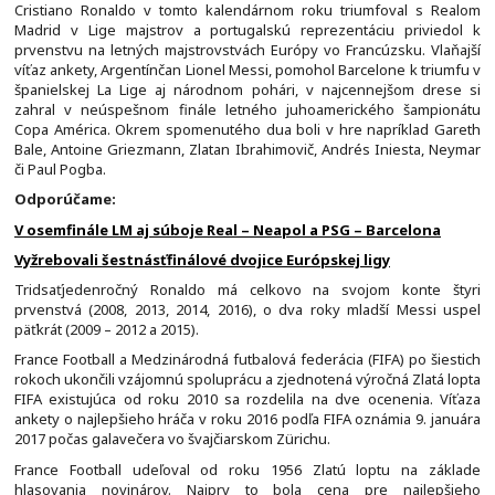
Cristiano Ronaldo v tomto kalendárnom roku triumfoval s Realom
Madrid v Lige majstrov a portugalskú reprezentáciu priviedol k
prvenstvu na letných majstrovstvách Európy vo Francúzsku. Vlaňajší
víťaz ankety, Argentínčan Lionel Messi, pomohol Barcelone k triumfu v
španielskej La Lige aj národnom pohári, v najcennejšom drese si
zahral v neúspešnom finále letného juhoamerického šampionátu
Copa América. Okrem spomenutého dua boli v hre napríklad Gareth
Bale, Antoine Griezmann, Zlatan Ibrahimovič, Andrés Iniesta, Neymar
či Paul Pogba.
Odporúčame:
V osemfinále LM aj súboje Real – Neapol a PSG – Barcelona
Vyžrebovali šestnásťfinálové dvojice Európskej ligy
Tridsaťjedenročný Ronaldo má celkovo na svojom konte štyri
prvenstvá (2008, 2013, 2014, 2016), o dva roky mladší Messi uspel
päťkrát (2009 – 2012 a 2015).
France Football a Medzinárodná futbalová federácia (FIFA) po šiestich
rokoch ukončili vzájomnú spoluprácu a zjednotená výročná Zlatá lopta
FIFA existujúca od roku 2010 sa rozdelila na dve ocenenia. Víťaza
ankety o najlepšieho hráča v roku 2016 podľa FIFA oznámia 9. januára
2017 počas galavečera vo švajčiarskom Zürichu.
France Football udeľoval od roku 1956 Zlatú loptu na základe
hlasovania novinárov. Najprv to bola cena pre najlepšieho