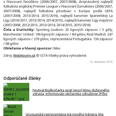
v hlasovaní fanúšikov (2006/2007, 2007/2008), dvojnásobný najlepší
futbalista anglickej Premier League v hlasovaní žurnalistov (2006/2007,
2007/2008), najlepší futbalista pôsobiaci v Európe podľa UEFA
(2007/2008, 2013/2014, 2015/2016), najlepší kanonier španielskej La
Ligy (2010/2011, 2013/2014, 2014/2015), najlepší kanonier Ligy majstrov
(2007/2008, 2012/2013, 2013/2014, 2014/2015, 2015/2016)
Čísla a štatistiky:
Sporting Lisabon: 25 ligových zápasov / 3 góly,
Manchester United: 196 ligových zápasov / 84 gólov, Real Madrid: 247
ligových zápasov / 270 gólov, reprezentácia Portugalska: 136 zápasov
/ 68 gólov
Oblečenie a hlavný sponzor:
Nike
Zdroj:
WebNoviny.sk
© SITA Všetky práva vyhradené.
12. decembra 2016
Odporúčané články
Festival Bodkočiarka opäť otvorí tému duševného
zdravia, informovalo občianske združenie IPčko
Uruguajská reprezentácia má nového trénera. Kto