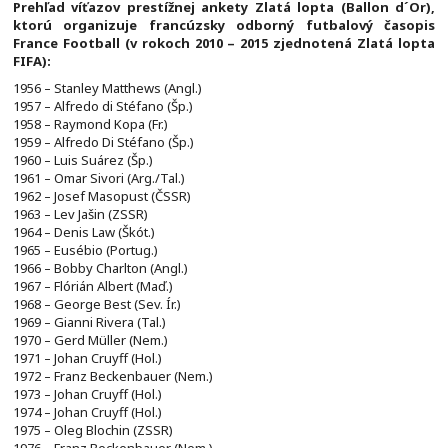
Prehľad víťazov prestížnej ankety Zlatá lopta (Ballon d´Or),
ktorú organizuje francúzsky odborný futbalový časopis
France Football (v rokoch 2010 – 2015 zjednotená Zlatá lopta
FIFA):
1956 – Stanley Matthews (Angl.)
1957 – Alfredo di Stéfano (Šp.)
1958 – Raymond Kopa (Fr.)
1959 – Alfredo Di Stéfano (Šp.)
1960 – Luis Suárez (Šp.)
1961 – Omar Sivori (Arg./Tal.)
1962 – Josef Masopust (ČSSR)
1963 – Lev Jašin (ZSSR)
1964 – Denis Law (Škót.)
1965 – Eusébio (Portug.)
1966 – Bobby Charlton (Angl.)
1967 – Flórián Albert (Maď.)
1968 – George Best (Sev. Ír.)
1969 – Gianni Rivera (Tal.)
1970 – Gerd Müller (Nem.)
1971 – Johan Cruyff (Hol.)
1972 – Franz Beckenbauer (Nem.)
1973 – Johan Cruyff (Hol.)
1974 – Johan Cruyff (Hol.)
1975 – Oleg Blochin (ZSSR)
1976 – Franz Beckenbauer (Nem.)