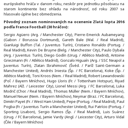
európskeho hráča v danom roku, neskôr pre jednotku pôsobiacu na
starom kontinente bez ohľadu na národnosť, od roku 2007 sa
hlasovalo úplne bez obmedzenia.
Pôvodný zoznam nominovaných na ocenenie Zlatá lopta 2016
podľa France Football (30 hráčov):
Sergio Agüero (Arg. / Manchester City), Pierre-Emerick Aubameyang
(Gabon / Borussia Dortmund), Gareth Bale (Wal. / Real Madrid),
Gianluigi Buffon (Tal. / Juventus Turín), Cristiano Ronaldo (Portug. /
Real Madrid), Kevin De Bruyne (Belg. / Manchester City), Paulo Dybala
(Arg. / Juventus Turín), Diego Godín (Urug. / Atlético Madrid), Antoine
Griezmann (Fr. / Atlético Madrid), Gonzalo Higuaín (Arg. / SSC Neapol a
Juventus Turín), Zlatan Ibrahimovič (Švéd. / Paríž Saint-Germain a
Manchester United), Andrés Iniesta (Šp. / FC Barcelona), Koke (Šp. /
Atlético Madrid), Toni Kroos (Nem. / Real Madrid), Robert Lewandowski
(Poľ. / Bayern Mníchov), Hugo Lloris (Fr. / Tottenham Hotspur), Riyad
Mahrez (Alž. / Leicester City), Lionel Messi (Arg. / FC Barcelona), Luka
Modrič (Chor. / Real Madrid), Thomas Müller (Nem. / Bayern Mníchov),
Manuel Neuer (Nem. / Bayern Mníchov), Neymar (Braz. / FC Barcelona),
Dimitri Payet (Fr. / West Ham United), Pepe (Portug. / Real Madrid), Paul
Pogba (Fr. / Juventus Turín a Manchester United), Rui Patrício (Portug. /
Sporting Lisabon), Sergio Ramos (Šp. / Real Madrid), Luis Suárez
(Urug. / FC Barcelona), Jamie Vardy (Angl. / Leicester City), Arturo Vidal
(Čile / Bayern Mníchov)