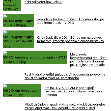
nahradil veterána Bielsu?
Uganda oplakáva futbalistu, ktorého zabili pri
lúpežnom útoku – VIDEO
Kyjev žiada EÚ o 220 miliónov eur na pomoc
farmárom, ktorých postihla blokáda prístavov
Merz zvolal
bezpečnostnú radu štátu
po incidente s dronom
pri ukrajinskom lietadle
Real Madrid predĺžil zmluvu s Viníciusom Júniorovom a
získal do kádra mladíka Diomandeho
dm na LOVESTREAM-e opäť spojí
festivalové zážitky so starostlivosťou a
osvetou
Mladých Indov napadli v Nitre muži v kuklách, jedného
museli operovať. Útok odsúdili Pellegrini aj Raši