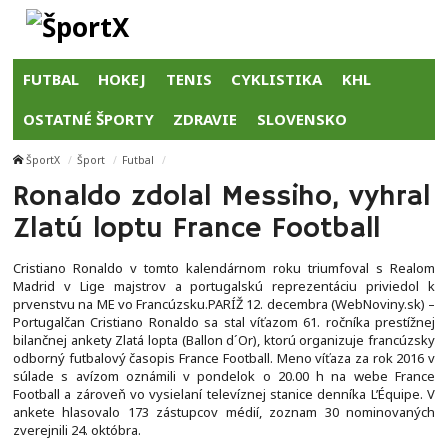
FUTBAL
HOKEJ
TENIS
CYKLISTIKA
KHL
OSTATNÉ ŠPORTY
ZDRAVIE
SLOVENSKO
ŠportX
Šport
Futbal
Ronaldo zdolal Messiho, vyhral
Zlatú loptu France Football
Cristiano Ronaldo v tomto kalendárnom roku triumfoval s Realom
Madrid v Lige majstrov a portugalskú reprezentáciu priviedol k
prvenstvu na ME vo Francúzsku.PARÍŽ 12. decembra (WebNoviny.sk) –
Portugalčan Cristiano Ronaldo sa stal víťazom 61. ročníka prestížnej
bilančnej ankety Zlatá lopta (Ballon d´Or), ktorú organizuje francúzsky
odborný futbalový časopis France Football. Meno víťaza za rok 2016 v
súlade s avízom oznámili v pondelok o 20.00 h na webe France
Football a zároveň vo vysielaní televíznej stanice denníka L’Équipe. V
ankete hlasovalo 173 zástupcov médií, zoznam 30 nominovaných
zverejnili 24. októbra.