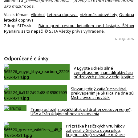
alkoholu a
„bieleho prášku do nosa“
. „
A ženy sú v tom rovnako hrozné
ako muži,“
dodal.
Viac k témam:
Alkohol
,
Letecká doprava
,
nízkonákladové lety
,
Osobná
letecká doprava
Zdroj: SITA.sk –
Ráno pred cestou lietadlom nechľastajte. Šéfovi
Ryanairu sa to nepáči
© SITA Všetky práva vyhradené.
6. mája 2026
Odporúčané články
V Egypte udrelo silné
zemetrasenie, nariadili aktiváciu
núdzových plánov v celej krajine
Slovan jediný zatiaľ nezaváhal,
prekvapením je Skalica, na dne sú
Michalovce a nováčik
Trump odložil „najväčší útok od druhej svetovej vojny“,
USA a Irán údajne obnovia rokovania
Pri zrážke hasičských vrtuľníkov
zahynuli v Grécku dvaja piloti,
krajinu sužujú rozsiahle požiare