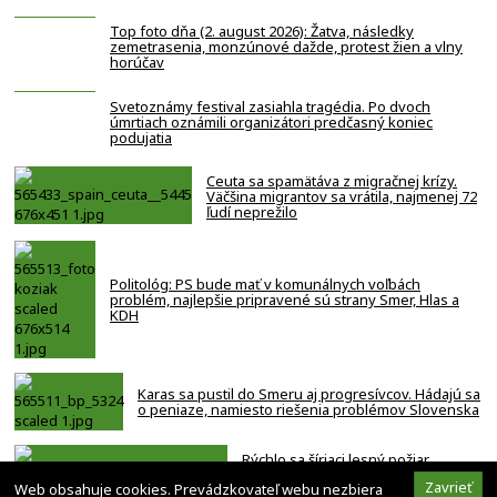
Top foto dňa (2. august 2026): Žatva, následky
zemetrasenia, monzúnové dažde, protest žien a vlny
horúčav
Svetoznámy festival zasiahla tragédia. Po dvoch
úmrtiach oznámili organizátori predčasný koniec
podujatia
Ceuta sa spamätáva z migračnej krízy.
Väčšina migrantov sa vrátila, najmenej 72
ľudí neprežilo
Politológ: PS bude mať v komunálnych voľbách
problém, najlepšie pripravené sú strany Smer, Hlas a
KDH
Karas sa pustil do Smeru aj progresívcov. Hádajú sa
o peniaze, namiesto riešenia problémov Slovenska
Rýchlo sa šíriaci lesný požiar
ohrozuje americké mesto, tisíce ľudí
Zavrieť
Web obsahuje cookies. Prevádzkovateľ webu nezbiera
museli evakuovať