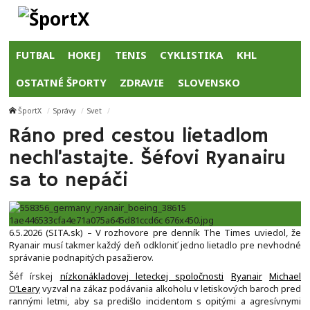
FUTBAL
HOKEJ
TENIS
CYKLISTIKA
KHL
OSTATNÉ ŠPORTY
ZDRAVIE
SLOVENSKO
ŠportX
Správy
Svet
Ráno pred cestou lietadlom
nechľastajte. Šéfovi Ryanairu
sa to nepáči
6.5.2026 (SITA.sk) – V rozhovore pre denník The Times uviedol, že
Ryanair musí takmer každý deň odkloniť jedno lietadlo pre nevhodné
správanie podnapitých pasažierov.
Šéf írskej
nízkonákladovej leteckej spoločnosti
Ryanair
Michael
O’Leary
vyzval na zákaz podávania alkoholu v letiskových baroch pred
rannými letmi, aby sa predišlo incidentom s opitými a agresívnymi