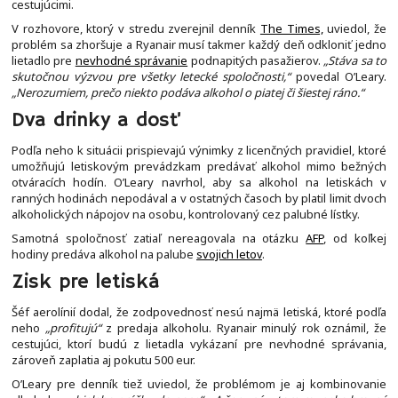
cestujúcimi.
V rozhovore, ktorý v stredu zverejnil denník
The Times,
uviedol, že
problém sa zhoršuje a Ryanair musí takmer každý deň odkloniť jedno
lietadlo pre
nevhodné správanie
podnapitých pasažierov.
„Stáva sa to
skutočnou výzvou pre všetky letecké spoločnosti,“
povedal O’Leary.
„Nerozumiem, prečo niekto podáva alkohol o piatej či šiestej ráno.“
Dva drinky a dosť
Podľa neho k situácii prispievajú výnimky z licenčných pravidiel, ktoré
umožňujú letiskovým prevádzkam predávať alkohol mimo bežných
otváracích hodín. O’Leary navrhol, aby sa alkohol na letiskách v
ranných hodinách nepodával a v ostatných časoch by platil limit dvoch
alkoholických nápojov na osobu, kontrolovaný cez palubné lístky.
Samotná spoločnosť zatiaľ nereagovala na otázku
AFP
, od koľkej
hodiny predáva alkohol na palube
svojich letov
.
Zisk pre letiská
Šéf aerolínií dodal, že zodpovednosť nesú najmä letiská, ktoré podľa
neho
„profitujú“
z predaja alkoholu. Ryanair minulý rok oznámil, že
cestujúci, ktorí budú z lietadla vykázaní pre nevhodné správania,
zároveň zaplatia aj pokutu 500 eur.
O’Leary pre denník tiež uviedol, že problémom je aj kombinovanie