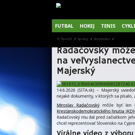
FUTBAL
HOKEJ
TENIS
CYKL
ŠportX
Správy
Slovensko
Radačovský môže b
na veľvyslanectve
Majerský
14.6.2026 (SITA.sk) – Majerský uvied
nejaké dokumenty, v ktorých sa písalo,
Miroslav Radačovský
môže byť len ďal
Kresťanskodemokratického hnutia (KD
Radačovský mu dal pred začiatkom jeho
chcel reprezentovať Slovensko na Cypre
Virálne video z výboru