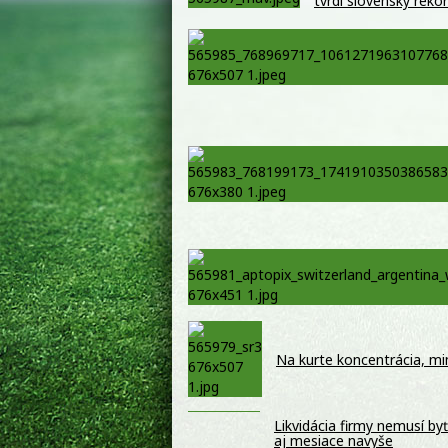
tvrdí slovenský reko
Na kurte koncentrácia, mi
Likvidácia firmy nemusí by
aj mesiace navyše