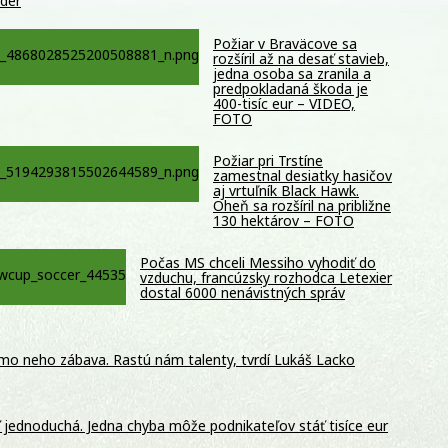
rdér
Požiar v Braväcove sa
rozšíril až na desať stavieb,
jedna osoba sa zranila a
predpokladaná škoda je
400-tisíc eur – VIDEO,
FOTO
Požiar pri Trstíne
zamestnal desiatky hasičov
aj vrtuľník Black Hawk.
Oheň sa rozšíril na približne
130 hektárov – FOTO
Počas MS chceli Messiho vyhodiť do
vzduchu, francúzsky rozhodca Letexier
dostal 6000 nenávistných správ
mo neho zábava. Rastú nám talenty, tvrdí Lukáš Lacko
ť jednoduchá. Jedna chyba môže podnikateľov stáť tisíce eur