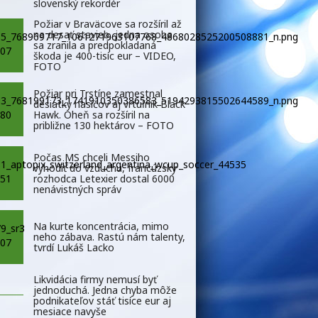
slovenský rekordér
Požiar v Braväcove sa rozšíril až
na desať stavieb, jedna osoba
sa zranila a predpokladaná
škoda je 400-tisíc eur – VIDEO,
FOTO
Požiar pri Trstíne zamestnal
desiatky hasičov aj vrtuľník Black
Hawk. Oheň sa rozšíril na
približne 130 hektárov – FOTO
Počas MS chceli Messiho
vyhodiť do vzduchu, francúzsky
rozhodca Letexier dostal 6000
nenávistných správ
Na kurte koncentrácia, mimo
neho zábava. Rastú nám talenty,
tvrdí Lukáš Lacko
Likvidácia firmy nemusí byť
jednoduchá. Jedna chyba môže
podnikateľov stáť tisíce eur aj
mesiace navyše