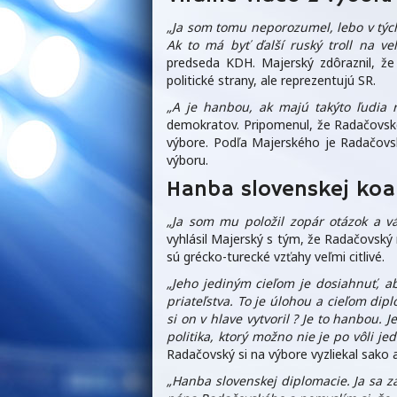
„Ja som tomu neporozumel, lebo v týc
Ak to má byť ďalší ruský troll na ve
predseda KDH. Majerský zdôraznil, že 
politické strany, ale reprezentujú SR.
„A je hanbou, ak majú takýto ľudia r
demokratov. Pripomenul, že Radačovsk
výbore. Podľa Majerského je Radačovský
výboru.
Hanba slovenskej koal
„Ja som mu položil zopár otázok a v
vyhlásil Majerský s tým, že Radačovský
sú grécko-turecké vzťahy veľmi citlivé.
„Jeho jediným cieľom je dosiahnuť, 
priateľstva. To je úlohou a cieľom dip
si on v hlave vytvoril ? Je to hanbou. J
politika, ktorý možno nie je po vôli jed
Radačovský si na výbore vyzliekal sako a
„Hanba slovenskej diplomacie. Ja sa z