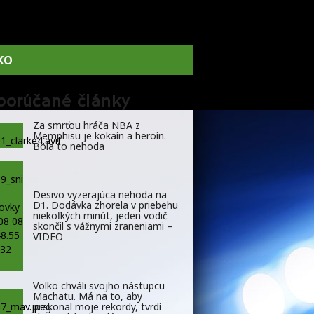
KO
porúčané články
Za smrťou hráča NBA z
Memphisu je kokaín a heroín.
Bola to nehoda
Desivo vyzerajúca nehoda na
D1. Dodávka zhorela v priebehu
niekoľkých minút, jeden vodič
skončil s vážnymi zraneniami –
VIDEO
Volko chváli svojho nástupcu
Machatu. Má na to, aby
prekonal moje rekordy, tvrdí