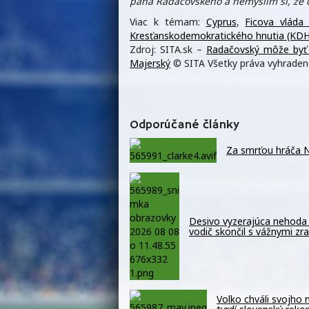
pána Radačovského a nemyslím si, že 
Viac k témam:
Cyprus
,
Ficova vláda
Kresťanskodemokratického hnutia (KDH
Zdroj: SITA.sk –
Radačovský môže byť l
Majerský
© SITA Všetky práva vyhraden
Odporúčané články
Za smrťou hráča N
Desivo vyzerajúca nehoda 
vodič skončil s vážnymi z
Volko chváli svojho