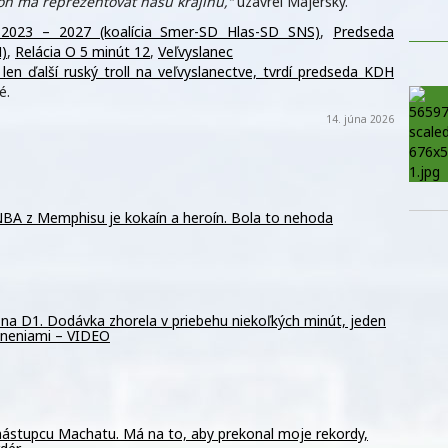
on má reprezentovať našu krajinu,“
uzavrel Majerský.
 2023 – 2027 (koalícia Smer-SD Hlas-SD SNS)
,
Predseda
)
,
Relácia O 5 minút 12
,
Veľvyslanec
en ďalší ruský troll na veľvyslanectve, tvrdí predseda KDH
é.
14. júna 2026
BA z Memphisu je kokaín a heroín. Bola to nehoda
na D1. Dodávka zhorela v priebehu niekoľkých minút, jeden
raneniami – VIDEO
 nástupcu Machatu. Má na to, aby prekonal moje rekordy,