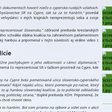
h dokumentoch hovoril niečo o cypersko-ruských vzťahoch.
ľvyslanectve SR na Cypre, tak sa za to hanbím,“
povedal
veľvyslanci v iných krajinách nereprezentujú seba a svoje
eprezentovať Slovensko,“
zdôraznil predseda kresťanských
ého schválila vládna koalícia na zahraničnom parlamentnom
 hanbou a pripomenul v tejto súvislosti aj virálne video z
ície
ážne pochybujem o jeho odbornosti v rámci diplomacie,“
 nemá čo reprezentovať SR v ťažkom prostredí na Cypre, kde
aby na Cypre bola pomenovaná ulica slovensko-cyperského
lomata? Nájsť nejakú ulicu, ktorú pomenuje po názve, ktorý
e to aj hanbou slovenskej koalície. Je to politické odkladisko
nej politickej strane,“
doplnil predseda KDH. Pripomenul, že
 chcel otvoriť okno.
a to hanbím. Bol som priamo na výbore a videl som v akcii