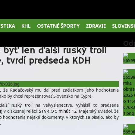
ISTIKA
KHL
OSTATNÉ ŠPORTY
ZDRAVIE
SLOVENS
Od
yť len ďalší ruský troll
, tvrdí predseda KDH
ol, že Radačovský mu dal pred začiatkom jeho hodnotenia
 ako by chcel reprezentovať Slovensko na Cypre.
ší ruský troll na veľvyslanectve. Vyhlásil to predseda
H)
v diskusnej relácii
STVR
O 5 minút 12
. Majerský uviedol, že
 hodnotenia nejaké dokumenty, v ktorých sa písalo, ako by
.