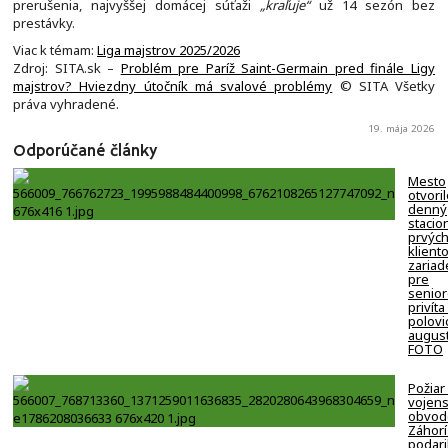
prerušenia, najvyššej domácej súťaži
„kraľuje“
už 14 sezón bez
prestávky.
Viac k témam:
Liga majstrov 2025/2026
Zdroj: SITA.sk –
Problém pre Paríž Saint-Germain pred finále Ligy
majstrov? Hviezdny útočník má svalové problémy
© SITA Všetky
práva vyhradené.
19. mája 2026
Odporúčané články
Mesto
otvori
denný
stacion
prvýc
klient
zariad
pre
senio
privíta
polovi
august
FOTO
Požiar
vojen
obvod
Záhorí
podari