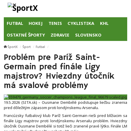
FUTBAL
HOKEJ
TENIS
CYKLISTIKA
KHL
OSTATNÉ ŠPORTY
ZDRAVIE
SLOVENSKO
ŠportX
Šport
Futbal
Problém pre Paríž Saint-
Germain pred finále Ligy
majstrov? Hviezdny útočník
má svalové problémy
19.5.2026 (SITA.sk) – Ousmane Dembélé podstupuje liečbu zranenia
pred dôležitým zápasom proti londýnskemu Arsenalu.
Francúzsky futbalový klub Paríž Saint-Germain rieši pred blížiacim sa
finále Ligy majstrov proti londýnskemu Arsenalu problém. Hviezdny
útočník Ousmane Dembélé si totiž lieči zranené pravé lýtko. Finále LM