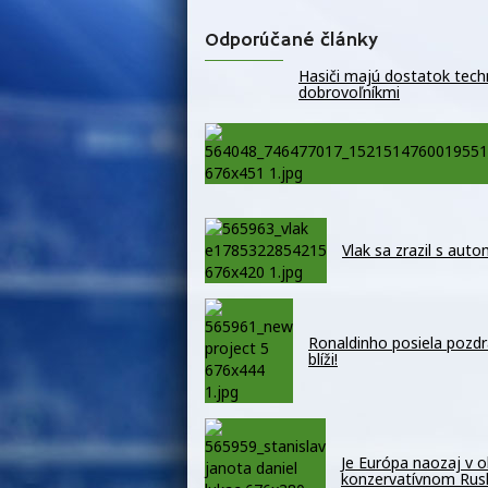
Odporúčané články
Hasiči majú dostatok techn
dobrovoľníkmi
Vlak sa zrazil s auto
Ronaldinho posiela pozdr
blíži!
Je Európa naozaj v o
konzervatívnom Ru