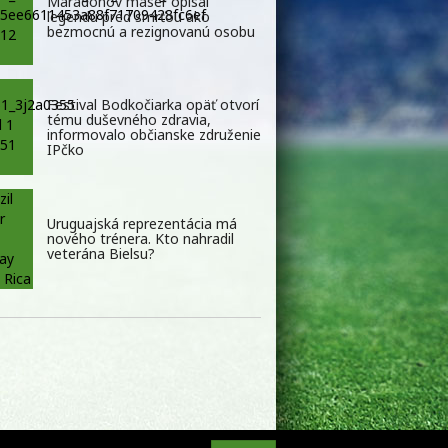
Maradonov masér opísal
legendu pred smrťou ako
bezmocnú a rezignovanú osobu
Festival Bodkočiarka opäť otvorí
tému duševného zdravia,
informovalo občianske združenie
IPčko
Uruguajská reprezentácia má
nového trénera. Kto nahradil
veterána Bielsu?