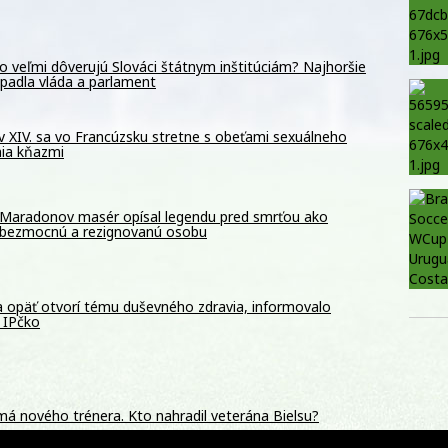
o veľmi dôverujú Slováci štátnym inštitúciám? Najhoršie
padla vláda a parlament
 XIV. sa vo Francúzsku stretne s obeťami sexuálneho
nia kňazmi
Maradonov masér opísal legendu pred smrťou ako
bezmocnú a rezignovanú osobu
a opäť otvorí tému duševného zdravia, informovalo
 IPčko
má nového trénera. Kto nahradil veterána Bielsu?