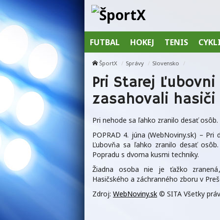
FUTBAL
HOKEJ
TENIS
CYKL
ŠportX
Správy
Slovensko
Pri Starej Ľubovn
zasahovali hasiči
Pri nehode sa ľahko zranilo desať osôb.
POPRAD 4. júna (WebNoviny.sk) – Pri d
Ľubovňa sa ľahko zranilo desať osôb.
Popradu s dvoma kusmi techniky.
Žiadna osoba nie je ťažko zranená,
Hasičského a záchranného zboru v Preš
Zdroj:
WebNoviny.sk
© SITA Všetky práv