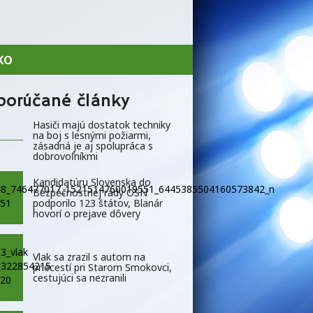
KO
porúčané články
Hasiči majú dostatok techniky
na boj s lesnými požiarmi,
zásadná je aj spolupráca s
dobrovoľníkmi
Kandidatúru Slovenska do
Bezpečnostnej rady OSN
podporilo 123 štátov, Blanár
hovorí o prejave dôvery
Vlak sa zrazil s autom na
priecestí pri Starom Smokovci,
cestujúci sa nezranili