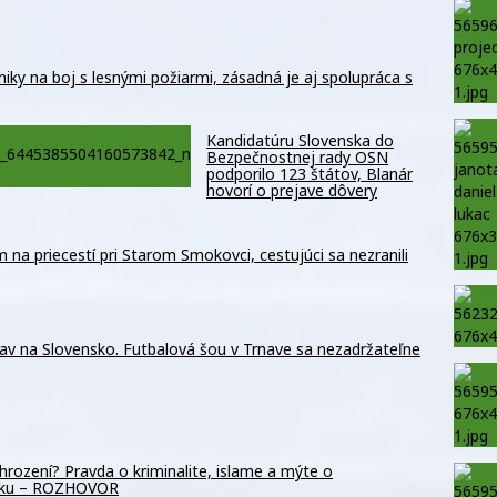
iky na boj s lesnými požiarmi, zásadná je aj spolupráca s
Kandidatúru Slovenska do
Bezpečnostnej rady OSN
podporilo 123 štátov, Blanár
hovorí o prejave dôvery
m na priecestí pri Starom Smokovci, cestujúci sa nezranili
av na Slovensko. Futbalová šou v Trnave sa nezadržateľne
hrození? Pravda o kriminalite, islame a mýte o
sku – ROZHOVOR