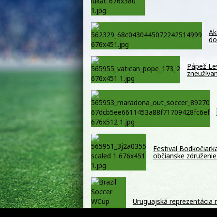
Ak
do
Pápež Lev
zneužíva
Festival Bodkočiark
občianske združenie
Uruguajská reprezentácia 