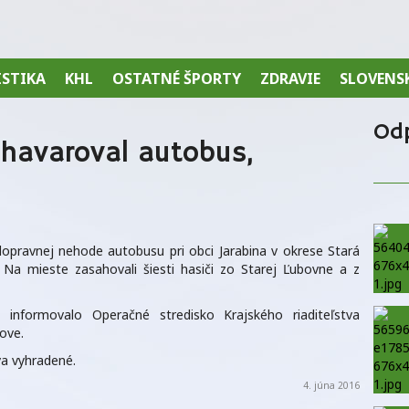
ISTIKA
KHL
OSTATNÉ ŠPORTY
ZDRAVIE
SLOVENS
Od
i havaroval autobus,
opravnej nehode autobusu pri obci Jarabina v okrese Stará
 Na mieste zasahovali šiesti hasiči zo Starej Ľubovne a z
 informovalo Operačné stredisko Krajského riaditeľstva
ove.
a vyhradené.
4. júna 2016