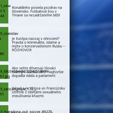
Ronaldinho posiela pozdrav na
Slovensko. Futbalová šou v
Trnave sa nezadržateľne blíži!
Je Európa naozaj v ohrození?
Pravda o kriminalite, islame a
mýte o konzervatívnom Rusku –
ROZHOVOR
Ako veľmi dôverujú Slováci
štátnym inštitúciám? Najhoršie
dopadla vláda a parlament
Pápež Lev XIV. sa vo Francúzsku
stretne s obeťami sexuálneho
zneužívania kňazmi