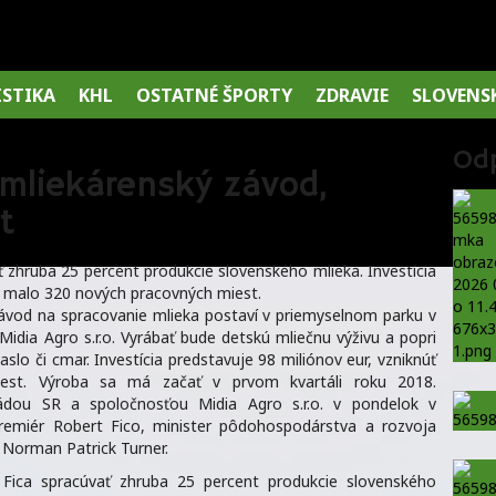
ISTIKA
KHL
OSTATNÉ ŠPORTY
ZDRAVIE
SLOVENS
Od
a mliekárenský závod,
t
ať zhruba 25 percent produkcie slovenského mlieka. Investícia
by malo 320 nových pracovných miest.
ávod na spracovanie mlieka postaví v priemyselnom parku v
 Midia Agro s.r.o. Vyrábať bude detskú mliečnu výživu a popri
lo či cmar. Investícia predstavuje 98 miliónov eur, vzniknúť
est. Výroba sa má začať v prvom kvartáli roku 2018.
dou SR a spoločnosťou Midia Agro s.r.o. v pondelok v
premiér Robert Fico, minister pôdohospodárstva a rozvoja
 Norman Patrick Turner.
a Fica spracúvať zhruba 25 percent produkcie slovenského