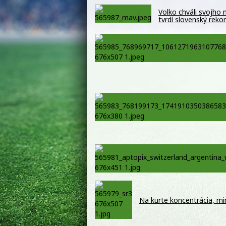
Volko chváli svojho
tvrdí slovenský reko
Na kurte koncentrácia, mi