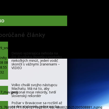
KO
porúčané články
Desivo vyzerajúca nehoda na
D1. Dodávka zhorela v priebehu
niekoľkých minút, jeden vodič
skončil s vážnymi zraneniami –
VIDEO
Volko chváli svojho nástupcu
Machatu. Má na to, aby
prekonal moje rekordy, tvrdí
slovenský rekordér
Požiar v Braväcove sa rozšíril až
na desať stavieb, jedna osoba