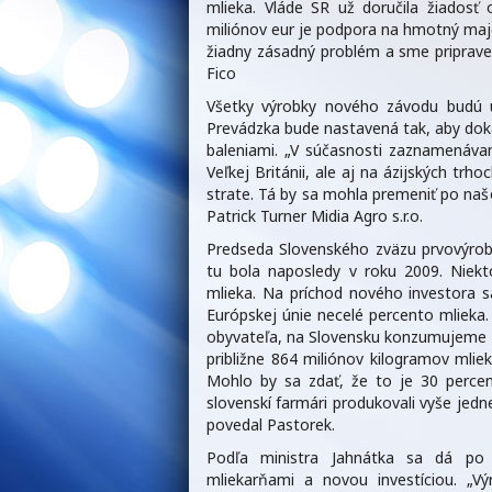
mlieka. Vláde SR už doručila žiadosť
miliónov eur je podpora na hmotný maj
žiadny zásadný problém a sme pripraven
Fico
Všetky výrobky nového závodu budú u
Prevádzka bude nastavená tak, aby dok
baleniami. „V súčasnosti zaznamenávam
Veľkej Británii, ale aj na ázijských trh
strate. Tá by sa mohla premeniť po na
Patrick Turner Midia Agro s.r.o.
Predseda Slovenského zväzu prvovýrobc
tu bola naposledy v roku 2009. Niek
mlieka. Na príchod nového investora 
Európskej únie necelé percento mlieka
obyvateľa, na Slovensku konzumujeme 1
približne 864 miliónov kilogramov mli
Mohlo by sa zdať, že to je 30 percen
slovenskí farmári produkovali vyše jedne
povedal Pastorek.
Podľa ministra Jahnátka sa dá po 
mliekarňami a novou investíciou. „