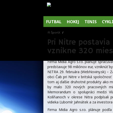
FUTBAL
HOKEJ
TENIS
CYKL
ŠportX
Pri Nitre postavi
vznikne 320 mies
Firma Midia Agro s.r.o. plánuje spracúv
predstavuje 98 miliónov eur, vzniknúť 
NITRA 29. februára (WebNoviny.sk) – Z
obci Čab pri Nitre v britská spoločnosť
tom aj ďalšie druhotné produkty ako mas
by malo 320 nových pracovných mi
Memorandum o spolupráci medzi Vlá
Kolíňanoch v okrese Nitra podpísali 
vidieka Ľubomír Jahnátek a za investora
Firma Midia Agro s.r.o. plánuje podľ