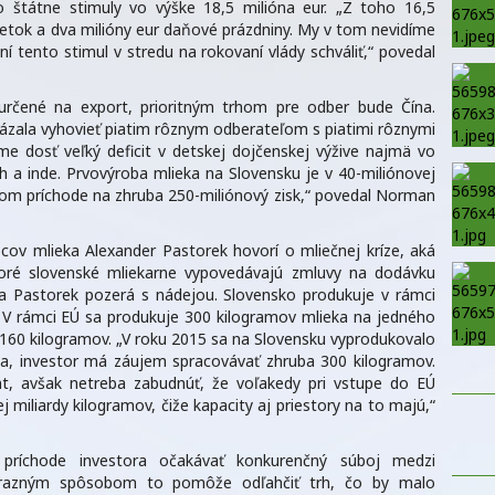
 o štátne stimuly vo výške 18,5 milióna eur. „Z toho 16,5
etok a dva milióny eur daňové prázdniny. My v tom nevidíme
í tento stimul v stredu na rokovaní vlády schváliť,“ povedal
rčené na export, prioritným trhom pre odber bude Čína.
ázala vyhovieť piatim rôznym odberateľom s piatimi rôznymi
e dosť veľký deficit v detskej dojčenskej výžive najmä vo
och a inde. Prvovýroba mlieka na Slovensku je v 40-miliónovej
šom príchode na zhruba 250-miliónový zisk,“ povedal Norman
ov mlieka Alexander Pastorek hovorí o mliečnej kríze, aká
toré slovenské mliekarne vypovedávajú zmluvy na dodávku
sa Pastorek pozerá s nádejou. Slovensko produkuje v rámci
. V rámci EÚ sa produkuje 300 kilogramov mlieka na jedného
60 kilogramov. „V roku 2015 sa na Slovensku vyprodukovalo
eka, investor má záujem spracovávať zhruba 300 kilogramov.
t, avšak netreba zabudnúť, že voľakedy pri vstupe do EÚ
j miliardy kilogramov, čiže kapacity aj priestory na to majú,“
príchode investora očakávať konkurenčný súboj medzi
Výrazným spôsobom to pomôže odľahčiť trh, čo by malo