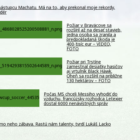
 nástupcu Machatu. Má na to, aby prekonal moje rekordy,
rdér
Požiar v Braväcove sa
rozšíril až na desať stavieb,
jedna osoba sa zranila a
predpokladaná škoda je
400-tisíc eur – VIDEO,
FOTO
Požiar pri Trstíne
zamestnal desiatky hasičov
aj vrtuľník Black Hawk.
Oheň sa rozšíril na približne
130 hektárov – FOTO
Počas MS chceli Messiho vyhodiť do
vzduchu, francúzsky rozhodca Letexier
dostal 6000 nenávistných správ
mo neho zábava. Rastú nám talenty, tvrdí Lukáš Lacko