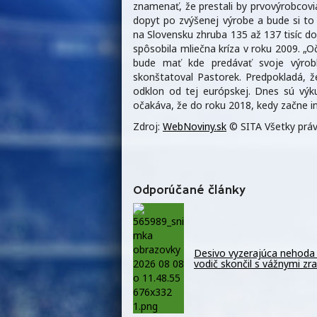
znamenať, že prestali by prvovýrobcovia
dopyt po zvýšenej výrobe a bude si to 
na Slovensku zhruba 135 až 137 tisíc doj
spôsobila mliečna kríza v roku 2009. „
bude mať kde predávať svoje výrobk
skonštatoval Pastorek. Predpokladá, 
odklon od tej európskej. Dnes sú výk
očakáva, že do roku 2018, kedy začne i
Zdroj:
WebNoviny.sk
© SITA Všetky práv
Odporúčané články
Desivo vyzerajúca nehoda 
vodič skončil s vážnymi z