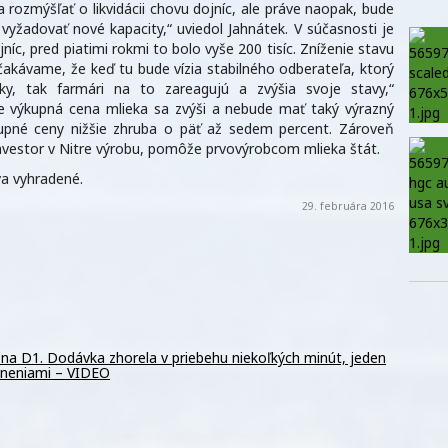
 rozmýšľať o likvidácii chovu dojníc, ale práve naopak, bude
vyžadovať nové kapacity,“ uviedol Jahnátek. V súčasnosti je
níc, pred piatimi rokmi to bolo vyše 200 tisíc. Zníženie stavu
Očakávame, že keď tu bude vízia stabilného odberateľa, ktorý
y, tak farmári na to zareagujú a zvýšia svoje stavy,“
že výkupná cena mlieka sa zvýši a nebude mať taký výrazný
upné ceny nižšie zhruba o päť až sedem percent. Zároveň
nvestor v Nitre výrobu, pomôže prvovýrobcom mlieka štát.
a vyhradené.
29. februára 2016
na D1. Dodávka zhorela v priebehu niekoľkých minút, jeden
raneniami – VIDEO