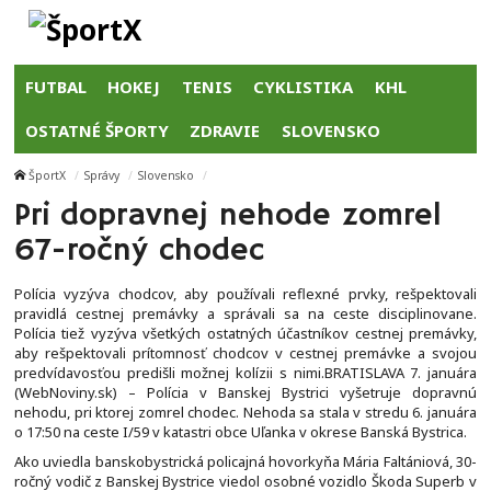
FUTBAL
HOKEJ
TENIS
CYKLISTIKA
KHL
OSTATNÉ ŠPORTY
ZDRAVIE
SLOVENSKO
ŠportX
Správy
Slovensko
Pri dopravnej nehode zomrel
67-ročný chodec
Polícia vyzýva chodcov, aby používali reflexné prvky, rešpektovali
pravidlá cestnej premávky a správali sa na ceste disciplinovane.
Polícia tiež vyzýva všetkých ostatných účastníkov cestnej premávky,
aby rešpektovali prítomnosť chodcov v cestnej premávke a svojou
predvídavosťou predišli možnej kolízii s nimi.BRATISLAVA 7. januára
(WebNoviny.sk) – Polícia v Banskej Bystrici vyšetruje dopravnú
nehodu, pri ktorej zomrel chodec. Nehoda sa stala v stredu 6. januára
o 17:50 na ceste I/59 v katastri obce Uľanka v okrese Banská Bystrica.
Ako uviedla banskobystrická policajná hovorkyňa Mária Faltániová, 30-
ročný vodič z Banskej Bystrice viedol osobné vozidlo Škoda Superb v