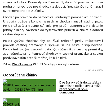
smere od obce Donovaly na Banskú Bystricu. V pravom jazdnom
pruhu pri priechode pre chodcov z doposiaľ nezistených príčin zrazil
67-ročného chodca z Uľanky.
Chodec po prevoze do nemocnice vnútorným poraneniam podľahol.
U vodiča požitie alkoholu nezistili, u chodca nariadili súdnu pitvu.
Polícia už začala trestné stíhanie pre prečin usmrtenia. Na zistenie
príčiny a miery zavinenia do vyšetrovania priberú aj znalca z odboru
cestnej dopravy.
Polícia vyzýva chodcov, aby používali reflexné prvky, rešpektovali
pravidlá cestnej premávky a správali sa na ceste disciplinovane.
Polícia tiež vyzýva všetkých ostatných účastníkov cestnej premávky,
aby rešpektovali prítomnosť chodcov v cestnej premávke a svojou
predvídavosťou predišli možnej kolízii s nimi.
Zdroj:
WebNoviny.sk
© SITA Všetky práva vyhradené.
7. januára 2016
Odporúčané články
Dve Iránky sú hrdé, že získali
austrálske občianstvo a môžu
reprezentovať novú
domovinu