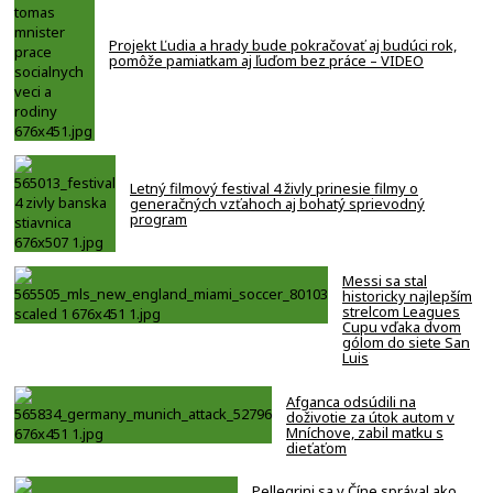
Projekt Ľudia a hrady bude pokračovať aj budúci rok,
pomôže pamiatkam aj ľuďom bez práce – VIDEO
Letný filmový festival 4 živly prinesie filmy o
generačných vzťahoch aj bohatý sprievodný
program
Messi sa stal
historicky najlepším
strelcom Leagues
Cupu vďaka dvom
gólom do siete San
Luis
Afganca odsúdili na
doživotie za útok autom v
Mníchove, zabil matku s
dieťaťom
Pellegrini sa v Číne správal ako