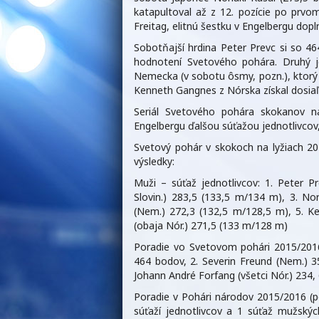
katapultoval až z 12. pozície po prv
Freitag, elitnú šestku v Engelbergu dop
Sobotňajší hrdina Peter Prevc si so 
hodnotení Svetového pohára. Druhý j
Nemecka (v sobotu ôsmy, pozn.), ktorý m
Kenneth Gangnes z Nórska získal dosiaľ
Seriál Svetového pohára skokanov n
Engelbergu ďalšou súťažou jednotlivcov, 
Svetový pohár v skokoch na lyžiach 20
výsledky:
Muži – súťaž jednotlivcov: 1. Peter 
Slovin.) 283,5 (133,5 m/134 m), 3. Nor
(Nem.) 272,3 (132,5 m/128,5 m), 5. 
(obaja Nór.) 271,5 (133 m/128 m)
Poradie vo Svetovom pohári 2015/2016 (
464 bodov, 2. Severin Freund (Nem.) 3
Johann André Forfang (všetci Nór.) 234, 
Poradie v Pohári národov 2015/2016 (p
súťaží jednotlivcov a 1 súťaž mužský