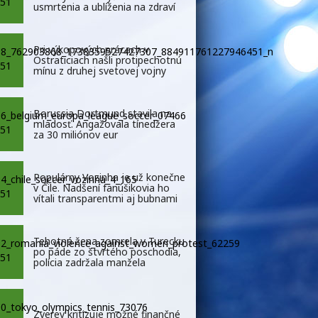
usmrtenia a ublíženia na zdraví
Pri výkopových prácach v
Ostraticiach našli protipechotnú
mínu z druhej svetovej vojny
Borussia Dortmund stavila na
mladosť. Angažovala tínedžera
za 30 miliónov eur
Populárny Vozinha je už konečne
v Čile. Nadšení fanúšikovia ho
vítali transparentmi aj bubnami
Tehotná žena zomrela v Turecku
po páde zo štvrtého poschodia,
polícia zadržala manžela
Zverev kritizuje možné finančné