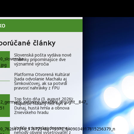
KO
porúčané články
Slovenská pošta vydáva nové
známky pripomínajúce dve
významné výročia
Platforma Otvorená Kultúra!
žiada odvolanie Machalu aj
Šimkovičovej, ak sa potvrdí
pravosť nahrávky z FPU
Top foto dňa (3. august 2026):
Najnižšie hladiny riek Rýn a
Dunaj, hustá hmla a obnova
Znievskeho hradu
Vodiča z tragickej dopravnej
nehody obvinil vyšetrovateľ z