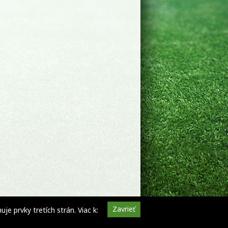
Zavrieť
e prvky tretích strán. Viac k: