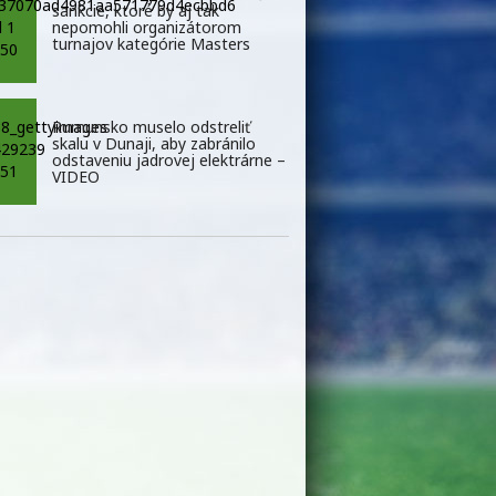
sankcie, ktoré by aj tak
nepomohli organizátorom
turnajov kategórie Masters
Rumunsko muselo odstreliť
skalu v Dunaji, aby zabránilo
odstaveniu jadrovej elektrárne –
VIDEO