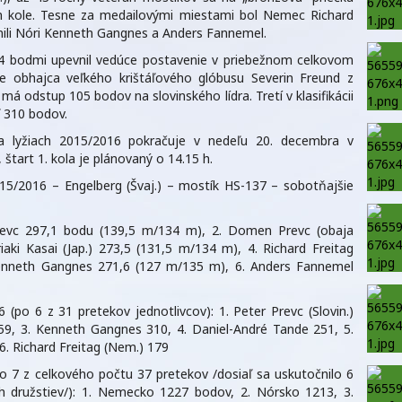
om kole. Tesne za medailovými miestami bol Nemec Richard
lnili Nóri Kenneth Gangnes a Anders Fannemel.
464 bodmi upevnil vedúce postavenie v priebežnom celkovom
e obhajca veľkého krištáľového glóbusu Severin Freund z
á odstup 105 bodov na slovinského lídra. Tretí v klasifikácii
 310 bodov.
a lyžiach 2015/2016 pokračuje v nedeľu 20. decembra v
štart 1. kola je plánovaný o 14.15 h.
15/2016 – Engelberg (Švaj.) – mostík HS-137 – sobotňajšie
Prevc 297,1 bodu (139,5 m/134 m), 2. Domen Prevc (obaja
iaki Kasai (Jap.) 273,5 (131,5 m/134 m), 4. Richard Freitag
Kenneth Gangnes 271,6 (127 m/135 m), 6. Anders Fannemel
po 6 z 31 pretekov jednotlivcov): 1. Peter Prevc (Slovin.)
59, 3. Kenneth Gangnes 310, 4. Daniel-André Tande 251, 5.
6. Richard Freitag (Nem.) 179
o 7 z celkového počtu 37 pretekov /dosiaľ sa uskutočnilo 6
ch družstiev/): 1. Nemecko 1227 bodov, 2. Nórsko 1213, 3.