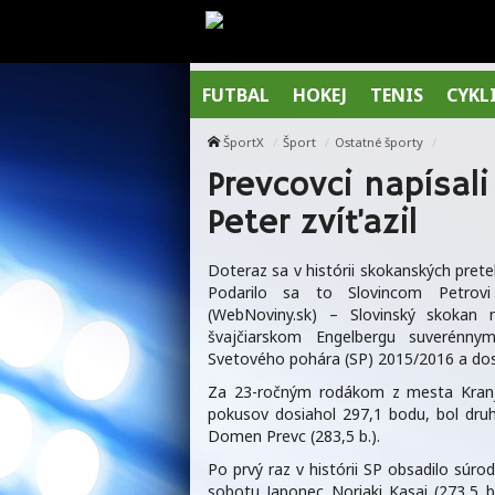
FUTBAL
HOKEJ
TENIS
CYKL
ŠportX
Šport
Ostatné športy
Prevcovci napísali
Peter zvíťazil
Doteraz sa v histórii skokanských prete
Podarilo sa to Slovincom Petro
(WebNoviny.sk) – Slovinský skokan
švajčiarskom Engelbergu suverénny
Svetového pohára (SP) 2015/2016 a dosi
Za 23-ročným rodákom z mesta Kranj
pokusov dosiahol 297,1 bodu, bol dr
Domen Prevc (283,5 b.).
Po prvý raz v histórii SP obsadilo súrod
sobotu Japonec Noriaki Kasai (273,5 b