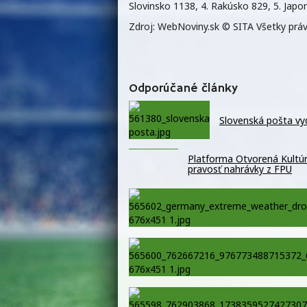
Slovinsko 1138, 4. Rakúsko 829, 5. Japo
Zdroj: WebNoviny.sk © SITA Všetky prá
Odporúčané články
Slovenská pošta vy
Platforma Otvorená Kultúra
pravosť nahrávky z FPU