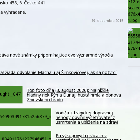
nsko 458, 6. Česko 441
va vyhradené.
19. decembra 2015
dáva nové známky pripomínajúce dve významné výročia
! žiada odvolanie Machalu aj Šimkovičovej, ak sa potvrdí
Top foto dňa (3. august 2026): Najnižšie
hladiny riek Rýn a Dunaj, hustá hmla a obnova
Znievskeho hradu
Vodiča z tragickej dopravnej
nehody obvinil vyšetrovateľ z
usmrtenia a ublíženia na zdraví
Pri výkopových prácach v