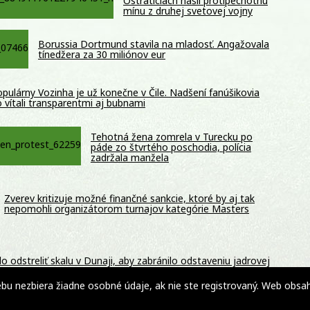
Ostraticiach našli protipechotnú
mínu z druhej svetovej vojny
Borussia Dortmund stavila na mladosť. Angažovala
tínedžera za 30 miliónov eur
pulárny Vozinha je už konečne v Čile. Nadšení fanúšikovia
 vítali transparentmi aj bubnami
Tehotná žena zomrela v Turecku po
páde zo štvrtého poschodia, polícia
zadržala manžela
Zverev kritizuje možné finančné sankcie, ktoré by aj tak
nepomohli organizátorom turnajov kategórie Masters
odstreliť skalu v Dunaji, aby zabránilo odstaveniu jadrovej
DEO
 nezbiera žiadne osobné údaje, ak nie ste registrovaný. Web obsahuj