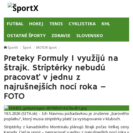
FUTBAL
HOKEJ
TENIS
CYKLISTIKA
KHL
OSTATNÉ ŠPORTY
ZDRAVIE
SLOVENSKO
ŠportX
Šport
MOTOR šport
Preteky Formuly 1 využijú na
štrajk. Striptérky nebudú
pracovať v jednu z
najrušnejších nocí roka –
FOTO
19.5.2026 (SITA.sk) – Ich hlavnou požiadavkou je zrušenie „barového
poplatku“, ktorý musia striptérky platiť za vystupovanie v kluboch.
Striptérky z kanadského Montrealu plánujú štrajk počas Veľkej ceny
Kanady. Cieľ je jasný – nepracovať v jednu z najrušnejších nocí roka v