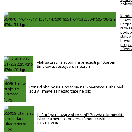
dobro
Kandi
Slove
Bezpe
rady 
podpor
štátov,
hovorí
prejav
dôver
Vlak sa zrazil s autom na priecestí pri Starom
Smokovci, cestujúci sa nezranili
Ronaldinho posiela pozdrav na Slovensko. Futbalová
šou v Trnave sa nezadržateľne blíži!
Je Európa naozaj v ohrození? Pravda o kriminalite,
islame a mýte o konzervatívnom Rusku –
ROZHOVOR