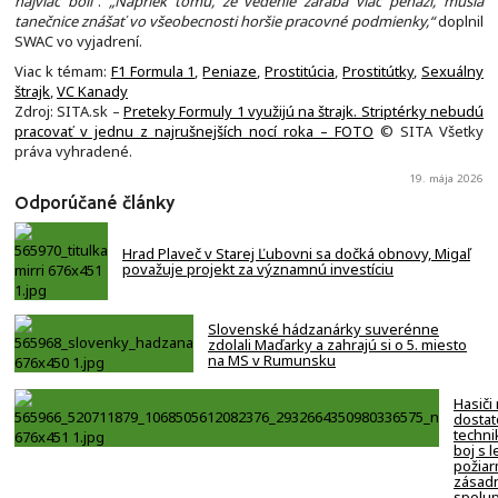
najviac bolí“
.
„Napriek tomu, že vedenie zarába viac peňazí, musia
tanečnice znášať vo všeobecnosti horšie pracovné podmienky,“
doplnil
SWAC vo vyjadrení.
Viac k témam:
F1 Formula 1
,
Peniaze
,
Prostitúcia
,
Prostitútky
,
Sexuálny
štrajk
,
VC Kanady
Zdroj: SITA.sk –
Preteky Formuly 1 využijú na štrajk. Striptérky nebudú
pracovať v jednu z najrušnejších nocí roka – FOTO
© SITA Všetky
práva vyhradené.
19. mája 2026
Odporúčané články
Hrad Plaveč v Starej Ľubovni sa dočká obnovy, Migaľ
považuje projekt za významnú investíciu
Slovenské hádzanárky suverénne
zdolali Maďarky a zahrajú si o 5. miesto
na MS v Rumunsku
Hasiči
dostat
techni
boj s 
požiar
zásadn
spolup