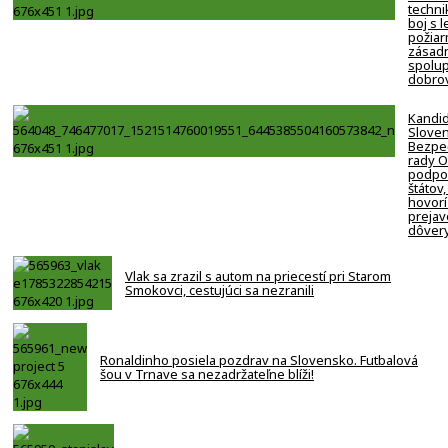
techni
boj s 
požiar
zásadn
spolup
dobro
Kandi
Slove
Bezpe
rady 
podpor
štátov,
hovorí
prejav
dôver
Vlak sa zrazil s autom na priecestí pri Starom
Smokovci, cestujúci sa nezranili
Ronaldinho posiela pozdrav na Slovensko. Futbalová
šou v Trnave sa nezadržateľne blíži!