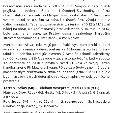
Prešovčania začali nádejne – 2:0 v 4. min. Svojho súpera pustili
prvýkrát do vedenia až na konci úvodnej štvrťhodiny, keď na
ukazovateli skóre svietil po Margučovom zásahu stav 3:4. Veszprém
vzápätí unikol na 8:4, čím sa odrazil k úspešnému vývoju duelu v
ďalších minútach. Tatran po zmene strán znížením na 10:12 či 11:13 živil
nádej na obrat, ale keď maďarský protivník viedol v 45. min už 20:14,
bolo viac-menej jasné, že Prešov doma nezaboduje. Najlepším
strelcom Šarišanov bol Oliver Rábek, autor 6 gólov.
Zverenci Rastislava Trtíka majú po trinástich vystúpeniach bilanciu tri
výhry – jedna remíza – deväť prehier a s 10 bodmi na konte si držia v
tabuľke 7. priečku. Úradujúci slovenský šampión zakončí kalendárny
rok účinkovania v SEHA League v závere tohto týždňa, keď v sobotu
17. decembra od 20.30 h privíta v rámci 11. kola vo svojej Tatran
handball aréne RK Metalurg Skopje. Pôjde už o štvrtý vzájomný duel s
macedónskym družstvom v aktuálnej sezóne (zatiaľ 1 v SEHA a 2 v
Lige majstrov), v troch doterajších sa vždy naplnila výhoda domáceho
prostredia.
Tatran Prešov (SR) – Telekom Veszprém (Maď.) 18:26 (9:12)
Najviac gólov:
Rábek 6/2, Hrstka 4/2, D. Krok 3 – Ancsin 5, G. Iváncsik
a Ilič po 4
Pok. hody:
5/4 – 1/1,
vylúčení
: 1 – 2,
rozhodovali
: Gj. Načevski a
Nikolov (obaja Maced.), 1200 divákov
Zdroj:
WebNoviny.sk
© SITA Všetky práva vyhradené.