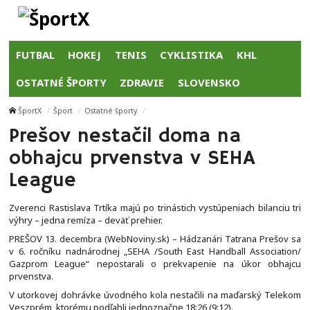
FUTBAL
HOKEJ
TENIS
CYKLISTIKA
KHL
OSTATNÉ ŠPORTY
ZDRAVIE
SLOVENSKO
ŠportX
Šport
Ostatné športy
Prešov nestačil doma na
obhajcu prvenstva v SEHA
League
Zverenci Rastislava Trtíka majú po trinástich vystúpeniach bilanciu tri
výhry – jedna remíza – deväť prehier.
PREŠOV 13. decembra (WebNoviny.sk) – Hádzanári Tatrana Prešov sa
v 6. ročníku nadnárodnej „SEHA /South East Handball Association/
Gazprom League“ nepostarali o prekvapenie na úkor obhajcu
prvenstva.
V utorkovej dohrávke úvodného kola nestačili na maďarský Telekom
Veszprém, ktorému podľahli jednoznačne 18:26 (9:12).