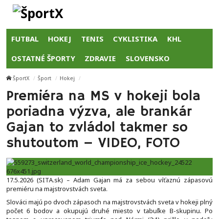
FUTBAL
HOKEJ
TENIS
CYKLISTIKA
KHL
OSTATNÉ ŠPORTY
ZDRAVIE
SLOVENSKO
ŠportX
Šport
Hokej
Premiéra na MS v hokeji bola
poriadna výzva, ale brankár
Gajan to zvládol takmer so
shutoutom – VIDEO, FOTO
17.5.2026 (SITA.sk) – Adam Gajan má za sebou víťaznú zápasovú
premiéru na majstrovstvách sveta.
Slováci majú po dvoch zápasoch na majstrovstvách sveta v hokeji plný
počet 6 bodov a okupujú druhé miesto v tabuľke B-skupinu. Po