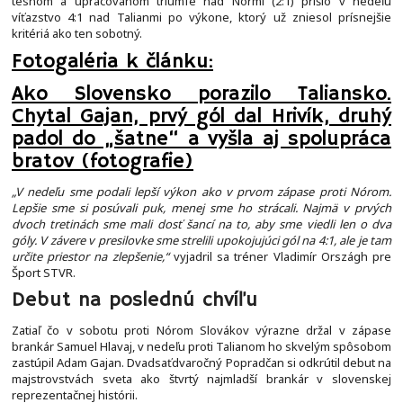
tesnom a upracovanom triumfe nad Nórmi (2:1) prišlo v nedeľu
víťazstvo 4:1 nad Talianmi po výkone, ktorý už zniesol prísnejšie
kritériá ako ten sobotný.
Fotogaléria k článku:
Ako Slovensko porazilo Taliansko.
Chytal Gajan, prvý gól dal Hrivík, druhý
padol do „šatne“ a vyšla aj spolupráca
bratov (fotografie)
„V nedeľu sme podali lepší výkon ako v prvom zápase proti Nórom.
Lepšie sme si posúvali puk, menej sme ho strácali. Najmä v prvých
dvoch tretinách sme mali dosť šancí na to, aby sme viedli len o dva
góly. V závere v presilovke sme strelili upokojujúci gól na 4:1, ale je tam
určite priestor na zlepšenie,“
vyjadril sa tréner Vladimír Országh pre
Šport STVR.
Debut na poslednú chvíľu
Zatiaľ čo v sobotu proti Nórom Slovákov výrazne držal v zápase
brankár Samuel Hlavaj, v nedeľu proti Talianom ho skvelým spôsobom
zastúpil Adam Gajan. Dvadsaťdvaročný Popradčan si odkrútil debut na
majstrovstvách sveta ako štvrtý najmladší brankár v slovenskej
reprezentačnej histórii.