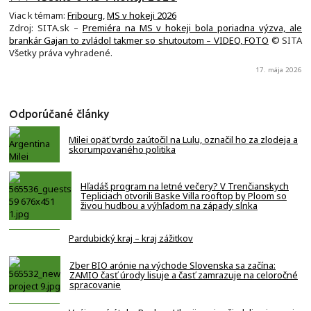
Viac k témam:
Fribourg
,
MS v hokeji 2026
Zdroj: SITA.sk –
Premiéra na MS v hokeji bola poriadna výzva, ale
brankár Gajan to zvládol takmer so shutoutom – VIDEO, FOTO
© SITA
Všetky práva vyhradené.
17. mája 2026
Odporúčané články
Milei opäť tvrdo zaútočil na Lulu, označil ho za zlodeja a
skorumpovaného politika
Hľadáš program na letné večery? V Trenčianskych
Tepliciach otvorili Baske Villa rooftop by Ploom so
živou hudbou a výhľadom na západy slnka
Pardubický kraj – kraj zážitkov
Zber BIO arónie na východe Slovenska sa začína:
ZAMIO časť úrody lisuje a časť zamrazuje na celoročné
spracovanie