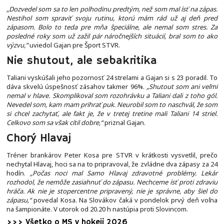
„Dozvedel som sa to len polhodinu predtým, než som mal ísť na zápas.
Nestihol som spraviť svoju rutinu, ktorú mám rád už aj deň pred
zápasom. Bolo to teda pre mňa špeciálne, ale nemal som stres. Za
posledné roky som už zažil pár náročnejších situácií, bral som to ako
výzvu,“
uviedol Gajan pre Šport STVR.
Nie shutout, ale sebakritika
Taliani vyskúšali jeho pozornosť 24 strelami a Gajan si s 23 poradil. To
dáva skvelú úspešnosť zásahov takmer 96%.
„Shutout som ani veľmi
nemal v hlave. Skomplikoval som rozohrávku a Taliani dali z toho gól.
Nevedel som, kam mam prihrať puk. Neurobil som to naschvál, že som
si chcel zachytať, ale fakt je, že v tretej tretine mali Taliani 14 striel.
Celkovo som sa však cítil dobre,“
priznal Gajan.
Chorý Hlavaj
Tréner brankárov Peter Kosa pre STVR v krátkosti vysvetlil, prečo
nechytal Hlavaj, hoci sa na to pripravoval, že zvládne dva zápasy za 24
hodín.
„Počas noci mal Samo Hlavaj zdravotné problémy. Lekár
rozhodol, že nemôže zasiahnuť do zápasu. Nechceme ísť proti zdraviu
hráča. Ak nie je stopercentne pripravený, nie je správne, aby šiel do
zápasu,“
povedal Kosa. Na Slovákov čaká v pondelok prvý deň voľna
na šampionáte. V utorok od 20.20 h nastúpia proti Slovincom.
>>> Všetko o MS v hokeji 2026