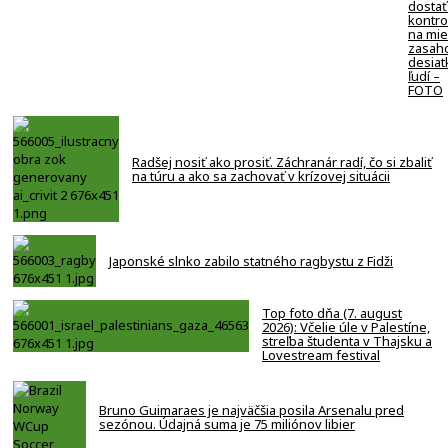
dostať
kontro
na mie
zasaho
desiat
ľudí –
FOTO
Radšej nosiť ako prosiť. Záchranár radí, čo si zbaliť
na túru a ako sa zachovať v krízovej situácii
Japonské slnko zabilo statného ragbystu z Fidži
Top foto dňa (7. august
2026): Včelie úle v Palestíne,
streľba študenta v Thajsku a
Lovestream festival
Bruno Guimaraes je najväčšia posila Arsenalu pred
sezónou. Údajná suma je 75 miliónov libier