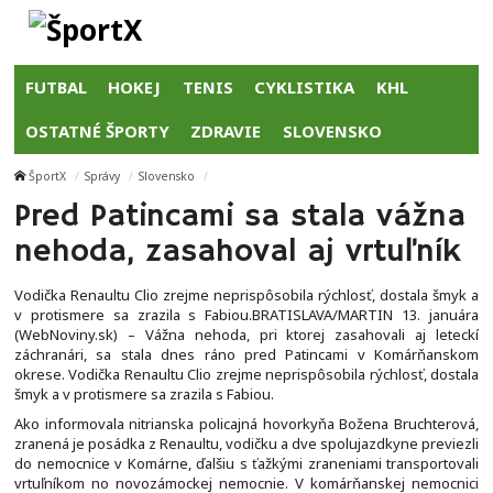
FUTBAL
HOKEJ
TENIS
CYKLISTIKA
KHL
OSTATNÉ ŠPORTY
ZDRAVIE
SLOVENSKO
ŠportX
Správy
Slovensko
Pred Patincami sa stala vážna
nehoda, zasahoval aj vrtuľník
Vodička Renaultu Clio zrejme neprispôsobila rýchlosť, dostala šmyk a
v protismere sa zrazila s Fabiou.BRATISLAVA/MARTIN 13. januára
(WebNoviny.sk) – Vážna nehoda, pri ktorej zasahovali aj leteckí
záchranári, sa stala dnes ráno pred Patincami v Komárňanskom
okrese. Vodička Renaultu Clio zrejme neprispôsobila rýchlosť, dostala
šmyk a v protismere sa zrazila s Fabiou.
Ako informovala nitrianska policajná hovorkyňa Božena Bruchterová,
zranená je posádka z Renaultu, vodičku a dve spolujazdkyne previezli
do nemocnice v Komárne, ďalšiu s ťažkými zraneniami transportovali
vrtuľníkom no novozámockej nemocnie. V komárňanskej nemocnici