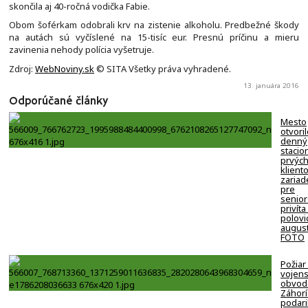
skončila aj 40-ročná vodička Fabie.
Obom šoférkam odobrali krv na zistenie alkoholu. Predbežné škody
na autách sú vyčíslené na 15-tisíc eur. Presnú príčinu a mieru
zavinenia nehody polícia vyšetruje.
Zdroj:
WebNoviny.sk
© SITA Všetky práva vyhradené.
13. januára 2016
Odporúčané články
Mesto
otvori
denný
stacion
prvýc
klient
zariad
pre
senio
privíta
polovi
august
FOTO
Požiar
vojen
obvod
Záhorí
podari