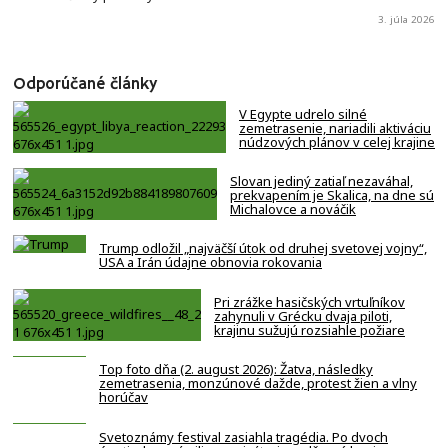
3. júla 2026
Odporúčané články
V Egypte udrelo silné
zemetrasenie, nariadili aktiváciu
núdzových plánov v celej krajine
Slovan jediný zatiaľ nezaváhal,
prekvapením je Skalica, na dne sú
Michalovce a nováčik
Trump odložil „najväčší útok od druhej svetovej vojny“,
USA a Irán údajne obnovia rokovania
Pri zrážke hasičských vrtuľníkov
zahynuli v Grécku dvaja piloti,
krajinu sužujú rozsiahle požiare
Top foto dňa (2. august 2026): Žatva, následky
zemetrasenia, monzúnové dažde, protest žien a vlny
horúčav
Svetoznámy festival zasiahla tragédia. Po dvoch