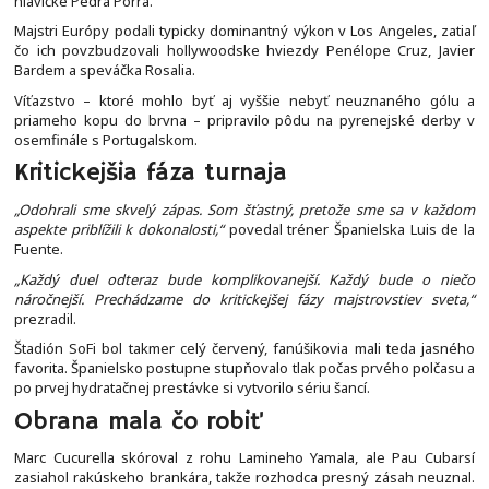
hlavičke Pedra Porra.
Majstri Európy podali typicky dominantný výkon v Los Angeles, zatiaľ
čo ich povzbudzovali hollywoodske hviezdy Penélope Cruz, Javier
Bardem a speváčka Rosalia.
Víťazstvo – ktoré mohlo byť aj vyššie nebyť neuznaného gólu a
priameho kopu do brvna – pripravilo pôdu na pyrenejské derby v
osemfinále s Portugalskom.
Kritickejšia fáza turnaja
„Odohrali sme skvelý zápas. Som šťastný, pretože sme sa v každom
aspekte priblížili k dokonalosti,“
povedal tréner Španielska Luis de la
Fuente.
„Každý duel odteraz bude komplikovanejší. Každý bude o niečo
náročnejší. Prechádzame do kritickejšej fázy majstrovstiev sveta,“
prezradil.
Štadión SoFi bol takmer celý červený, fanúšikovia mali teda jasného
favorita. Španielsko postupne stupňovalo tlak počas prvého polčasu a
po prvej hydratačnej prestávke si vytvorilo sériu šancí.
Obrana mala čo robiť
Marc Cucurella skóroval z rohu Lamineho Yamala, ale Pau Cubarsí
zasiahol rakúskeho brankára, takže rozhodca presný zásah neuznal.