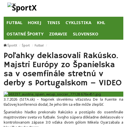
FUTBAL
HOKEJ
TENIS
CYKLISTIKA
KHL
OSTATNÉ ŠPORTY
ZDRAVIE
SLOVENSKO
ŠportX
Šport
Futbal
Poľahky deklasovali Rakúsko.
Majstri Európy zo Španielska
sa v osemfinále stretnú v
derby s Portugalskom – VIDEO
3.7.2026 (SITA.sk) – Napriek skvelému víťazstvu De la Fuente na
tlačovej konferencii dodal, že jeho tím sa ešte môže zlepšiť.
Španielsko hladko prekonalo Rakúsko a postúpilo do osemfinále
majstrovstiev sveta vo futbale. Svojho súpera dôkladne deklasovalo v
kontrolovanom zápase 3:0 vďaka dvom gólom Mikela Oyarzabala a