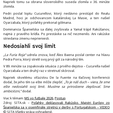
Napriek tomu sa obrana slovenského suseda zlomila v 36. minúte
zlomila.
Pedri poslal loptu Cucurellovi, ktorý nedávno prestúpil do Realu
Madrid, hoci je odchovancom katalánskej La Masie, a ten našiel
Oyarzabala, ktorý poľahky prekonal gólmana.
Dominancia Španielska sa ďalej zvyšovala a Yamal trápil Rakúšanov,
najmä z pravého krídla. Po prestávke sa nič nezmenilo. Ani rakúske
striedania zmenu neprieniesli.
Nedosiahli svoj limit
„La Furia Roja“
udrela znova, keď Álex Baena poslal center na hlavu
Pedra Porra, ktorý strelil svoj prvý gól za národný tím.
V 89. minúte sa zopakovala situácia z prvého dejstva – Cucurella našiel
Oyarzabala a ten druhý raz v stretnutí skóroval.
Napriek skvelému víťazstvu De la Fuente na tlačovej konferencii
dodal, že jeho tím sa ešte môže zlepšiť.
„To je náš duch – viera, že sme
ešte nedosiahli svoj limit. Musíme sa prirodzene zlepšovať. Sme
ambiciózni,“
dodal.
Viac k témam:
MS vo futbale 2026
,
Postup
Zdroj: SITA.sk –
Poľahky deklasovali Rakúsko. Majstri Európy zo
Španielska sa v osemfinále stretnú v derby s Portugalskom – VIDEO
© SITA Všetky práva vyhradené.