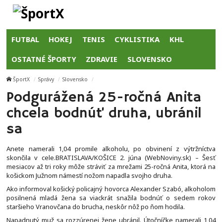
FUTBAL
HOKEJ
TENIS
CYKLISTIKA
KHL
OSTATNÉ ŠPORTY
ZDRAVIE
SLOVENSKO
ŠportX
Správy
Slovensko
Podgurážená 25-ročná Anita
chcela bodnúť druha, ubránil
sa
Anete namerali 1,04 promile alkoholu, po obvinení z výtržníctva
skončila v cele.BRATISLAVA/KOŠICE 2. júna (WebNoviny.sk) – Šesť
mesiacov až tri roky môže stráviť za mrežami 25-ročná Anita, ktorá na
košickom Južnom námestí nožom napadla svojho druha.
Ako informoval košický policajný hovorca Alexander Szabó, alkoholom
posilnená mladá žena sa viackrát snažila bodnúť o sedem rokov
staršieho Vranovčana do brucha, neskôr nôž po ňom hodila.
Napadnutý muž sa rozzúrenej žene ubránil. Útočníčke namerali 1,04