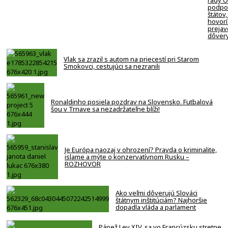
rady 
podpor
štátov,
hovorí
prejav
dôver
Vlak sa zrazil s autom na priecestí pri Starom
Smokovci, cestujúci sa nezranili
Ronaldinho posiela pozdrav na Slovensko. Futbalová
šou v Trnave sa nezadržateľne blíži!
Je Európa naozaj v ohrození? Pravda o kriminalite,
islame a mýte o konzervatívnom Rusku –
ROZHOVOR
Ako veľmi dôverujú Slováci
štátnym inštitúciám? Najhoršie
dopadla vláda a parlament
Pápež Lev XIV. sa vo Francúzsku stretne