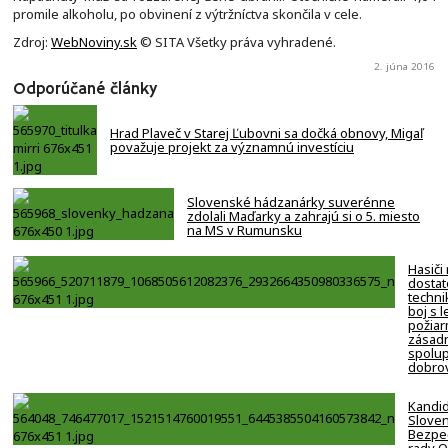
promile alkoholu, po obvinení z výtržníctva skončila v cele.
Zdroj:
WebNoviny.sk
© SITA Všetky práva vyhradené.
2. júna 2016
Odporúčané články
Hrad Plaveč v Starej Ľubovni sa dočká obnovy, Migaľ
považuje projekt za významnú investíciu
Slovenské hádzanárky suverénne
zdolali Maďarky a zahrajú si o 5. miesto
na MS v Rumunsku
Hasiči
dostat
techni
boj s 
požiar
zásadn
spolup
dobro
Kandi
Slove
Bezpe