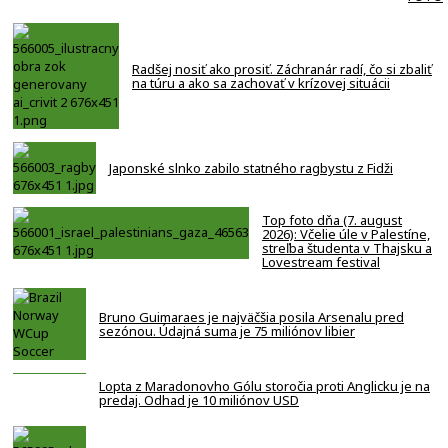
Radšej nosiť ako prosiť. Záchranár radí, čo si zbaliť
na túru a ako sa zachovať v krízovej situácii
Japonské slnko zabilo statného ragbystu z Fidži
Top foto dňa (7. august
2026): Včelie úle v Palestíne,
streľba študenta v Thajsku a
Lovestream festival
Bruno Guimaraes je najväčšia posila Arsenalu pred
sezónou. Údajná suma je 75 miliónov libier
Lopta z Maradonovho Gólu storočia proti Anglicku je na
predaj. Odhad je 10 miliónov USD