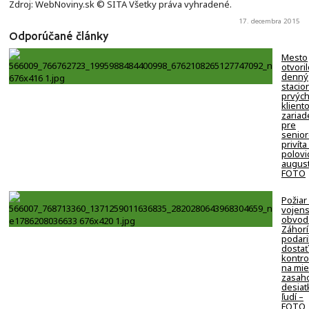
Zdroj: WebNoviny.sk © SITA Všetky práva vyhradené.
17. decembra 2015
Odporúčané články
Mesto
otvori
denný
stacion
prvýc
klient
zariad
pre
senio
privíta
polovi
august
FOTO
Požiar
vojen
obvod
Záhorí
podari
dostať
kontro
na mie
zasaho
desiat
ľudí –
FOTO