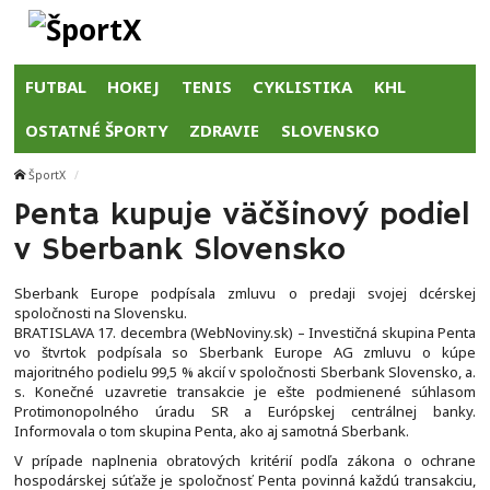
FUTBAL
HOKEJ
TENIS
CYKLISTIKA
KHL
OSTATNÉ ŠPORTY
ZDRAVIE
SLOVENSKO
ŠportX
Penta kupuje väčšinový podiel
v Sberbank Slovensko
Sberbank Europe podpísala zmluvu o predaji svojej dcérskej
spoločnosti na Slovensku.
BRATISLAVA 17. decembra (WebNoviny.sk) – Investičná skupina Penta
vo štvrtok podpísala so Sberbank Europe AG zmluvu o kúpe
majoritného podielu 99,5 % akcií v spoločnosti Sberbank Slovensko, a.
s. Konečné uzavretie transakcie je ešte podmienené súhlasom
Protimonopolného úradu SR a Európskej centrálnej banky.
Informovala o tom skupina Penta, ako aj samotná Sberbank.
V prípade naplnenia obratových kritérií podľa zákona o ochrane
hospodárskej súťaže je spoločnosť Penta povinná každú transakciu,