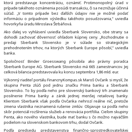
ktorá predstavuje koncentráciu, oznámiť. Protimonopolný úrad v
prípade takéhoto oznámenia posúdi transakciu, či sa neznižuje účinná
súťaž. „V tomto prípade bez ďalších údajov nie je možné podať
informáciu o prípadnom výsledku takéhoto posudzovania,“ uviedla
hovorkyňa úradu Miroslava Štrbáňová.
Ako ďalej vo vyhlásení uviedla Sberbank Slovensko, obe strany sa
dohodli zachovať dôvernosť ohľadom kúpnej ceny. „Rozhodnutie o
predaji Sberbank Slovensko je v súlade so strategickým
prehodnotením trhov, na ktorých Sberbank Europe pôsobí,” uviedla
banka.
Spoločnosť Binder Groesswang pôsobila ako právny poradca
Sberbank Europe AG. Sberbank Slovensko má 665 zamestnancov. Jej
celková bilancia predstavovala ku koncu septembra 1,86 mld. eur.
Výkonný riaditeľ portálu FinancnyKompas.sk Maroš Ovčarik si myslí, že
skupina Penta zlúči pod jednu značku Prima banku a Sberbank
Slovensko. To by podľa neho pre slovenský bankový trh znamenalo
posilnenie Prima banky a zánik jednej menšej retailovej banky.
Klientom Sberbank však podľa Ovčarika nehrozí reálne nič, pretože
zmena vlastníka neznamená rušenie zmlúv. Objavuje sa podľa neho
skôr potenciál rozšírenia služieb a renovácia portfólia. Cieľom skupiny
Penta, ako nového vlastníka, bude mať banku s čo možno najväčším
podielom na slovenskom bankovom trhu, dodal Ovčarik.
Podľa predsedu predstavenstva finančno-sprostredkovateľskej