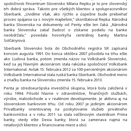
spoločnosti Fincentrum Slovensko Milana Repku je to pre slovenský
trh dobrá správa. Takisto pre všetkých klientov a spolupracovníkov
Sberbank. „Uvidíme však, ako rýchlo a úspešne bude prebiehať
proces spájania sa s novým majiteľom,“ skonštatoval Repka. Národná
banka Slovenska na dokumenty od Penty ešte len čaká. „Národná
banka Slovenska zatiaľ žiadosť o získanie podielu na banke
neobdržala,” povedala hovorkyňa centrálnej banky Martina
Solčányiová.
Sberbank Slovensko bola do Obchodného registra SR zapísaná
koncom augusta 1991. Do konca októbra 2007 pôsobila na trhu ešte
ako Ľudová banka, potom zmenila názov na Volksbank Slovensko,
keď sa jej hlavným akcionárom stala rakúska spoločnosť Volksbank
International. Avšak 15. februára 2012 sa 100-percentným akcionárom
Volksbank International stala ruská banka Sberbank. Obchodné meno
a značku banka na Slovensku zmenila 15. februára 2013.
Penta je stredoeurópska investičná skupina, ktorá bola založená v
roku 1994. Pôsobí hlavne v zdravotníctve, finančných službách,
výrobe, maloobchode a v realitnom developmente. Je aktívna aj na
slovenskom bankovom trhu. Od roku 2007 je jediným akcionárom
Privatbanky orientovanej na poskytovanie služieb privátneho
bankovníctva a v roku 2011 sa stala väčšinovým vlastníkom Prima
banky, vtedy ešte Dexia banky, ktorá sa zameriava najmä na
retailových klientov a financovanie miest a obcí.