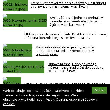
Tréner Gymerskej má len slová chvály. Na tréningu
sa aj poriadne nasmejeme, vraví Kotala
Svetová ženská jednotka prehrala v
Toronte už v osemfinále. S Ruskou
žijúcou v Česku – VIDEO
FIFA sa postavila za svojho šéfa. Dosť bolo očierňovania
Infantina, kontrola nie je skresľovanie faktov
Messi odcestoval do Argentíny na otcov
pohreb. Inter Miami bez neho prehral v
Ligovom pohári
Obnova Krásnej Hôrky pokračuje,
múzeum chce hrad vrátiť do podoby z
rokov 1903 až 1905
Mladí Slováci boli v Kanade blízko bronzu, ale nakoniec
Fíni otočili – VIDEO
Zavrieť
Web obsahuje cookies. Prevádzkovateľ webu nezbiera
žiadne osobné údaje, ak nie ste registrovaný. Web
obsahuje prvky tretích strán. Viac k:
Ochrana osobných údajov a
cookies