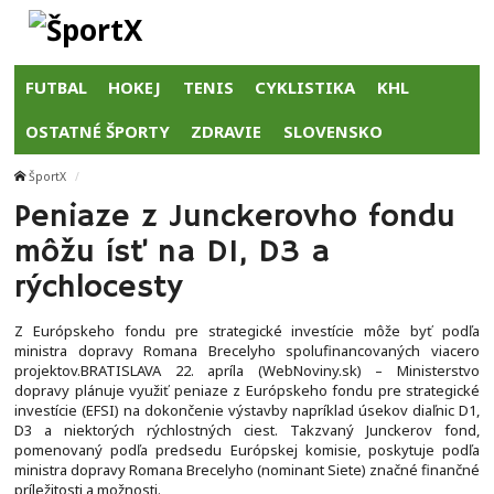
FUTBAL
HOKEJ
TENIS
CYKLISTIKA
KHL
OSTATNÉ ŠPORTY
ZDRAVIE
SLOVENSKO
ŠportX
Peniaze z Junckerovho fondu
môžu ísť na D1, D3 a
rýchlocesty
Z Európskeho fondu pre strategické investície môže byť podľa
ministra dopravy Romana Brecelyho spolufinancovaných viacero
projektov.BRATISLAVA 22. apríla (WebNoviny.sk) – Ministerstvo
dopravy plánuje využiť peniaze z Európskeho fondu pre strategické
investície (EFSI) na dokončenie výstavby napríklad úsekov diaľnic D1,
D3 a niektorých rýchlostných ciest. Takzvaný Junckerov fond,
pomenovaný podľa predsedu Európskej komisie, poskytuje podľa
ministra dopravy Romana Brecelyho (nominant Siete) značné finančné
príležitosti a možnosti.