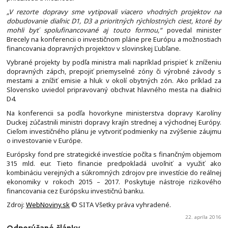
„V rezorte dopravy sme vytipovali viacero vhodných projektov na
dobudovanie diaľnic D1, D3 a prioritných rýchlostných ciest, ktoré by
mohli byť spolufinancované aj touto formou,“
povedal minister
Brecely na konferencii o investičnom pláne pre Európu a možnostiach
financovania dopravných projektov v slovinskej Ľubľane.
Vybrané projekty by podľa ministra mali napríklad prispieť k zníženiu
dopravných zápch, prepojiť priemyselné zóny či výrobné závody s
mestami a znížiť emisie a hluk v okolí obytných zón. Ako príklad za
Slovensko uviedol pripravovaný obchvat hlavného mesta na diaľnici
D4.
Na konferencii sa podľa hovorkyne ministerstva dopravy Karolíny
Duckej zúčastnili ministri dopravy krajín strednej a východnej Európy.
Cieľom investičného plánu je vytvoriť podmienky na zvýšenie záujmu
o investovanie v Európe.
Európsky fond pre strategické investície počíta s finančným objemom
315 mld. eur. Tieto financie predpokladá uvoľniť a využiť ako
kombináciu verejných a súkromných zdrojov pre investície do reálnej
ekonomiky v rokoch 2015 – 2017. Poskytuje nástroje rizikového
financovania cez Európsku investičnú banku.
Zdroj:
WebNoviny.sk
© SITA Všetky práva vyhradené.
22. apríla 2016