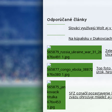
Odporúčané články
Slováci využívajú Wolt aj 
Na kúpalisku v Diakovciach
Zele
chc
Top foto 
útok, hir
SFZ označil pozastavenie 
zväzu ohrozuje mládež aj 