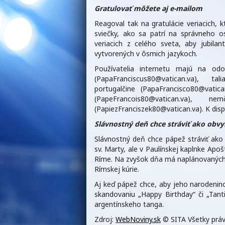
Gratulovať môžete aj e-mailom
Reagoval tak na gratulácie veriacich, kt
sviečky, ako sa patrí na správneho os
veriacich z celého sveta, aby jubilan
vytvorených v ôsmich jazykoch.
Používatelia internetu majú na odo
(PapaFranciscus80@vatican.va), ta
portugalčine (PapaFrancisco80@vatican
(PapeFrancois80@vatican.va), ne
(PapiezFranciszek80@vatican.va). K dispo
Slávnostný deň chce stráviť ako obvy
Slávnostný deň chce pápež stráviť ak
sv. Marty, ale v Paulínskej kaplnke Apoš
Ríme. Na zvyšok dňa má naplánovaných n
Rímskej kúrie.
Aj keď pápež chce, aby jeho narodenin
skandovaniu „Happy Birthday“ či „Tant
argentínskeho tanga.
Zdroj:
WebNoviny.sk
© SITA Všetky práv