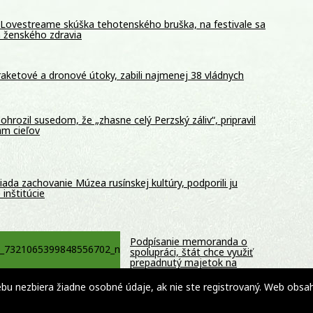
Lovestreame skúška tehotenského bruška, na festivale sa
a ženského zdravia
 raketové a dronové útoky, zabili najmenej 38 vládnych
pohrozil susedom, že „zhasne celý Perzský záliv“, pripravil
m cieľov
ada zachovanie Múzea rusínskej kultúry, podporili ju
 inštitúcie
Podpísanie memoranda o
spolupráci, štát chce využiť
prepadnutý majetok na
potravinovú pomoc pre ľudí v
núdzi – FOTO
 nezbiera žiadne osobné údaje, ak nie ste registrovaný. Web obsahuj