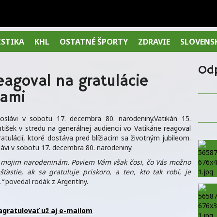
ISTIKA
KHL
OSTATNÉ ŠPORTY
ZDRAVIE
SLOVENS
Od
eagoval na gratulácie
vami
vi oslávi v sobotu 17. decembra 80. narodeniny.Vatikán 15.
išek v stredu na generálnej audiencii vo Vatikáne reagoval
tulácií, ktoré dostáva pred blížiacim sa životným jubileom.
oslávi v sobotu 17. decembra 80. narodeniny.
 mojim narodeninám. Poviem Vám však čosi, čo Vás možno
ťastie, ak sa gratuluje priskoro, a ten, kto tak robí, je
,“
povedal rodák z Argentíny.
gratulovať už aj e-mailom