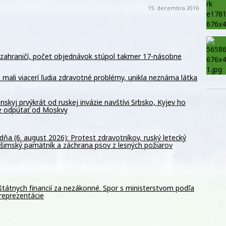
15. decembra 2016
v zahraničí, počet objednávok stúpol takmer 17-násobne
 mali viacerí ľudia zdravotné problémy, unikla neznáma látka
nskyj prvýkrát od ruskej invázie navštívi Srbsko, Kyjev ho
e odpútať od Moskvy
dňa (6. august 2026): Protest zdravotníkov, ruský letecký
ošimský pamätník a záchrana psov z lesných požiarov
štátnych financií za nezákonné. Spor s ministerstvom podľa
reprezentácie