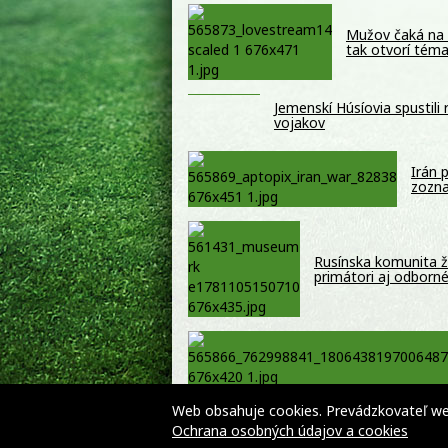
Mužov čaká na 
tak otvorí tém
Jemenskí Húsíovia spustili
vojakov
Irán 
zozna
Rusínska komunita ži
primátori aj odborné
Web obsahuje cookies. Prevádzkovateľ webu
Ochrana osobných údajov a cookies