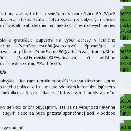
orí pripravili aj tortu so sviečkami v tvare číslice 80. Pápež
lávenca, sfúkol. Svätá stolica vyzvala v uplynulých dňoch
tovi poslali blahoželania na niektorú z e-mailových adries
slanie gratulácie pápežovi na výber adresy v latinčine
liančine (PapaFrancesco80@vatican.va), španielčine a
.va), angličtine (PopeFrancis80@vatican.va), francúzštine
mčine (PapstFranziskus80@vatican.va) či poľštine
zícii je aj hashtag #Pontifex80.
kle
o obvykle – len rannú omšu neodslúži vo vatikánskom Dome
tolského paláca, a to spolu so všetkými kardinálmi žijúcimi v
iekoľko schôdzok s hlavami štátov a vlád či predstaviteľmi
ový deň bol dňom obyčajným, iste sa na verejnosti nevyhne
i auguri“ alebo sa bude prizerať spontánnej akcii v podobe
a vyhradené.