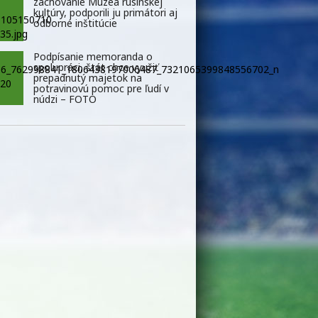
zachovanie Múzea rusínskej
kultúry, podporili ju primátori aj
odborné inštitúcie
Podpísanie memoranda o
spolupráci, štát chce využiť
prepadnutý majetok na
potravinovú pomoc pre ľudí v
núdzi – FOTO