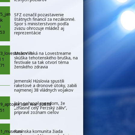
SFZ označil pozastavenie
štátnych financií za nezákonné.
Spor s ministerstvom podľa
zväzu ohrozuje mládež aj
reprezentácie
Mužov čaká na Lovestreame
skúška tehotenského bruška, na
festivale sa tak otvorí téma
ženského zdravia
Jemenskí Húsíovia spustili
raketové a dronové útoky, zabili
najmenej 38 vládnych vojakov
Irán pohrozil susedom, že
„zhasne celý Perzský záliv“,
pripravil zoznam cieľov
Rusínska komunita žiada