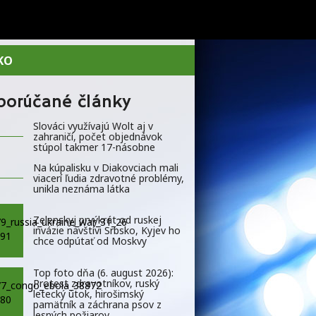
KO
porúčané články
Slováci využívajú Wolt aj v
zahraničí, počet objednávok
stúpol takmer 17-násobne
Na kúpalisku v Diakovciach mali
viacerí ľudia zdravotné problémy,
unikla neznáma látka
Zelenskyj prvýkrát od ruskej
invázie navštívi Srbsko, Kyjev ho
chce odpútať od Moskvy
Top foto dňa (6. august 2026):
Protest zdravotníkov, ruský
letecký útok, hirošimský
pamätník a záchrana psov z
lesných požiarov