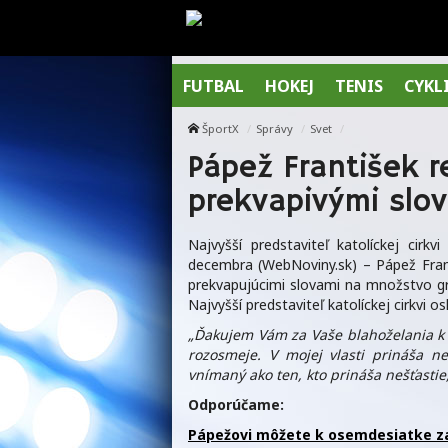
FUTBAL
HOKEJ
TENIS
CYKL
ŠportX
Správy
Svet
Pápež František r
prekvapivými slo
Najvyšší predstaviteľ katolíckej cirk
decembra (WebNoviny.sk) – Pápež Frant
prekvapujúcimi slovami na množstvo gra
Najvyšší predstaviteľ katolíckej cirkvi 
„Ďakujem Vám za Vaše blahoželania k
rozosmeje. V mojej vlasti prináša neš
vnímaný ako ten, kto prináša nešťastie
Odporúčame:
Pápežovi môžete k osemdesiatke za