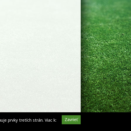
Zavrieť
e prvky tretích strán. Viac k: