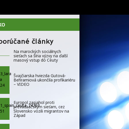
KO
porúčané články
Na marockých sociálnych
sieťach sa šíria výzvy na ďalší
masový vstup do Ceuty
Švajčiarska hviezda Gutová-
Behramiová ukončila profikariéru
– VIDEO
Europol zasiahol proti
prevádzačským sieťam, cez
Slovensko vozili migrantov na
Západ