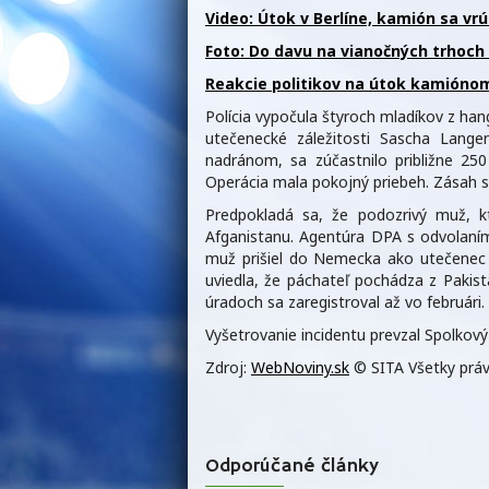
Video: Útok v Berlíne, kamión sa vrú
Foto: Do davu na vianočných trhoch 
Reakcie politikov na útok kamiónom
Polícia vypočula štyroch mladíkov z han
utečenecké záležitosti Sascha Lange
nadránom, sa zúčastnilo približne 250 
Operácia mala pokojný priebeh. Zásah sa 
Predpokladá sa, že podozrivý muž, kt
Afganistanu. Agentúra DPA s odvolaním
muž prišiel do Nemecka ako utečenec 
uviedla, že páchateľ pochádza z Pakist
úradoch sa zaregistroval až vo februári.
Vyšetrovanie incidentu prevzal Spolkový
Zdroj:
WebNoviny.sk
© SITA Všetky práv
Odporúčané články