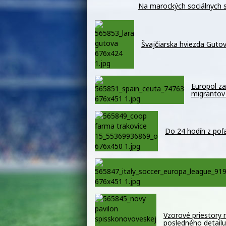
Na marockých sociálnych si
Švajčiarska hviezda Guto
Europol za
migrantov
Do 24 hodín z poľ
Vzorové priestory 
posledného detailu