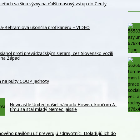
eťach sa šíria výzvy na ďalší masový vstup do Ceuty
vá-Behramiová ukončila profikariéru – VIDEO
siahol proti prevádzačským sieťam, cez Slovensko vozili
 na Západ
a na pulty COOP Jednoty
Newcastle United našiel náhradu Howea, koučom A-
tímu sa stal mladý Nemec Jaissle
nového pavilónu už preverujú zdravotníci. Dolaďujú ich do