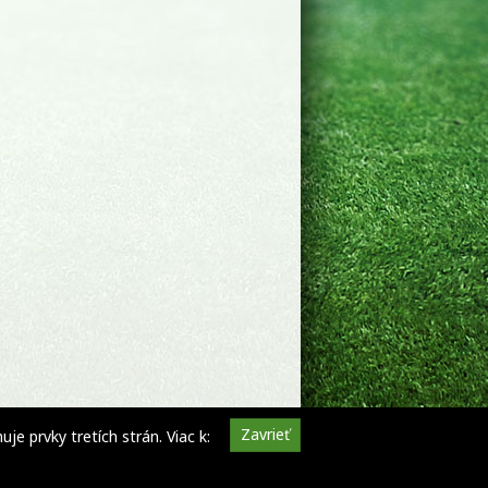
Zavrieť
e prvky tretích strán. Viac k: