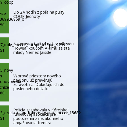
Do 24 hodín z poľa na pulty
COOP Jednoty
Newcastle United našiel náhradu
Howea, koučom A-tímu sa stal
mladý Nemec Jaissle
Vzorové priestory nového
pavilónu už preverujú
zdravotníci. Dolaďujú ich do
posledného detailu
Polícia zasahovala v Kórejskej
futbalovej asociácii pre
podozrenia z nezákonného
angažovania trénera