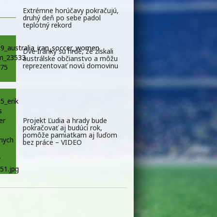
Extrémne horúčavy pokračujú,
druhý deň po sebe padol
teplotný rekord
Dve Iránky sú hrdé, že získali
austrálske občianstvo a môžu
reprezentovať novú domovinu
Projekt Ľudia a hrady bude
pokračovať aj budúci rok,
pomôže pamiatkam aj ľuďom
bez práce – VIDEO