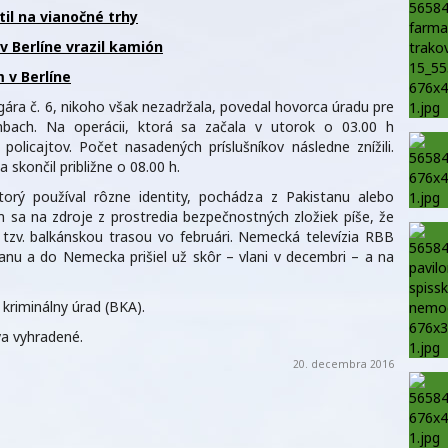
til na vianočné trhy
v Berlíne vrazil kamión
 v Berlíne
gára č. 6, nikoho však nezadržala, povedal hovorca úradu pre
nbach. Na operácii, ktorá sa začala v utorok o 03.00 h
policajtov. Počet nasadených príslušníkov následne znížili.
skončil približne o 08.00 h.
orý používal rôzne identity, pochádza z Pakistanu alebo
 sa na zdroje z prostredia bezpečnostných zložiek píše, že
tzv. balkánskou trasou vo februári. Nemecká televízia RBB
anu a do Nemecka prišiel už skôr – vlani v decembri – a na
 kriminálny úrad (BKA).
a vyhradené.
20. decembra 2016