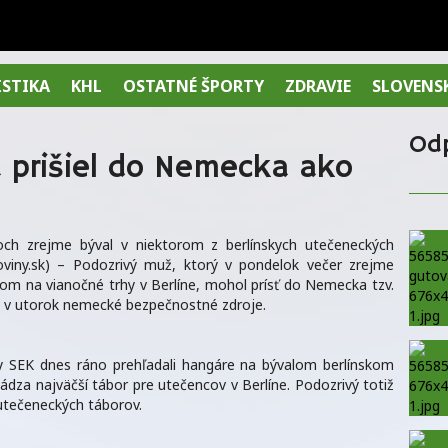
ISTIKA
KHL
OSTATNÉ ŠPORTY
ZDRAVIE
SLOVENS
Od
a prišiel do Nemecka ako
och zrejme býval v niektorom z berlínskych utečeneckých
iny.sk) – Podozrivý muž, ktorý v pondelok večer zrejme
m na vianočné trhy v Berlíne, mohol prísť do Nemecka tzv.
o v utorok nemecké bezpečnostné zdroje.
otky SEK dnes ráno prehľadali hangáre na bývalom berlínskom
hádza najväčší tábor pre utečencov v Berlíne. Podozrivý totiž
 utečeneckých táborov.