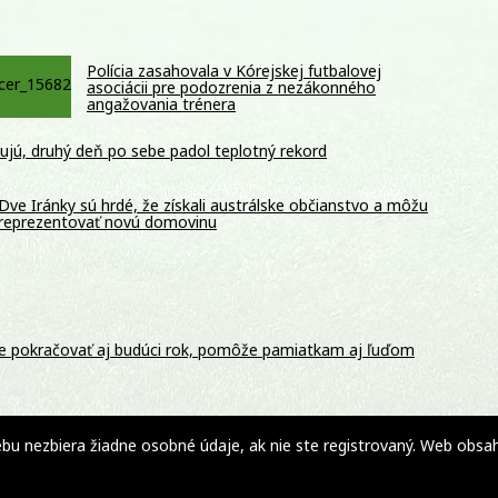
Polícia zasahovala v Kórejskej futbalovej
asociácii pre podozrenia z nezákonného
angažovania trénera
jú, druhý deň po sebe padol teplotný rekord
Dve Iránky sú hrdé, že získali austrálske občianstvo a môžu
reprezentovať novú domovinu
de pokračovať aj budúci rok, pomôže pamiatkam aj ľuďom
 nezbiera žiadne osobné údaje, ak nie ste registrovaný. Web obsahuj