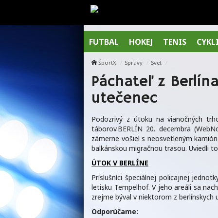
FUTBAL
HOKEJ
TENIS
CYKL
ŠportX
Správy
Svet
Páchateľ z Berlín
utečenec
Podozrivý z útoku na vianočných trh
táborov.BERLÍN 20. decembra (WebNov
zámerne vošiel s neosvetleným kamióno
balkánskou migračnou trasou. Uviedli t
ÚTOK V BERLÍNE
Príslušníci špeciálnej policajnej jedn
letisku Tempelhof. V jeho areáli sa nac
zrejme býval v niektorom z berlínskych
Odporúčame: