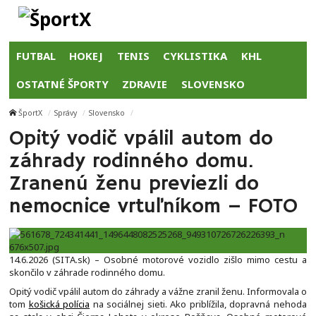
FUTBAL
HOKEJ
TENIS
CYKLISTIKA
KHL
OSTATNÉ ŠPORTY
ZDRAVIE
SLOVENSKO
ŠportX
Správy
Slovensko
Opitý vodič vpálil autom do
záhrady rodinného domu.
Zranenú ženu previezli do
nemocnice vrtuľníkom – FOTO
14.6.2026 (SITA.sk) – Osobné motorové vozidlo zišlo mimo cestu a
skončilo v záhrade rodinného domu.
Opitý vodič vpálil autom do záhrady a vážne zranil ženu. Informovala o
tom
košická polícia
na sociálnej sieti. Ako priblížila, dopravná nehoda