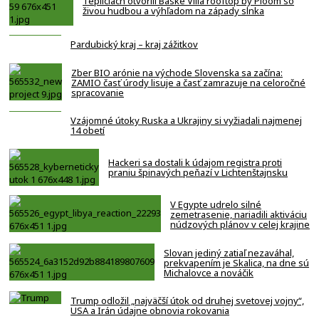
Tepliciach otvorili Baske Villa rooftop by Ploom so
živou hudbou a výhľadom na západy slnka
Pardubický kraj – kraj zážitkov
Zber BIO arónie na východe Slovenska sa začína:
ZAMIO časť úrody lisuje a časť zamrazuje na celoročné
spracovanie
Vzájomné útoky Ruska a Ukrajiny si vyžiadali najmenej
14 obetí
Hackeri sa dostali k údajom registra proti
praniu špinavých peňazí v Lichtenštajnsku
V Egypte udrelo silné
zemetrasenie, nariadili aktiváciu
núdzových plánov v celej krajine
Slovan jediný zatiaľ nezaváhal,
prekvapením je Skalica, na dne sú
Michalovce a nováčik
Trump odložil „najväčší útok od druhej svetovej vojny“,
USA a Irán údajne obnovia rokovania