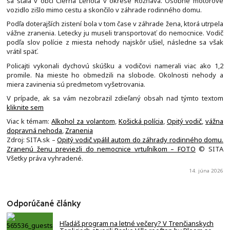
sa stala v obci Čierna Lehota v okrese Rožňava. Osobné motorové
vozidlo zišlo mimo cestu a skončilo v záhrade rodinného domu.
Podľa doterajších zistení bola v tom čase v záhrade žena, ktorá utrpela
vážne zranenia. Letecky ju museli transportovať do nemocnice. Vodič
podľa slov polície z miesta nehody najskôr ušiel, následne sa však
vrátil späť.
Policajti vykonali dychovú skúšku a vodičovi namerali viac ako 1,2
promile. Na mieste ho obmedzili na slobode. Okolnosti nehody a
miera zavinenia sú predmetom vyšetrovania.
V prípade, ak sa vám nezobrazil zdieľaný obsah nad týmto textom
kliknite sem
Viac k témam:
Alkohol za volantom
,
Košická polícia
,
Opitý vodič
,
vážna
dopravná nehoda
,
Zranenia
Zdroj: SITA.sk –
Opitý vodič vpálil autom do záhrady rodinného domu.
Zranenú ženu previezli do nemocnice vrtuľníkom – FOTO
© SITA
Všetky práva vyhradené.
14. júna 2026
Odporúčané články
Hľadáš program na letné večery? V Trenčianskych