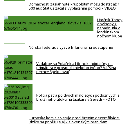
Domácnosti zasiahnuté krupobitím môžu dostať až 1
500 eur. Štát už začal s vyplácaním pomoci – VIDEO
Útočník Toney
obvinený z
napadnutia v
londýnskom
nočnom klube
Nórska federácia vyzve Infantina na odstúpenie
Vzdali by sa Polaček a Lörinc kandidatúry na
primátora v prospech niekoho iného? Väčšina
nechce špekulovať
Polícia pátra po dvoch maloletých podozrivých z
brutálneho útoku na taxikára v Seredi – FOTO
Európska komisia varuje pred šírením dezertifikácie.
Riziko sa približuje aj k slovenským hraniciam