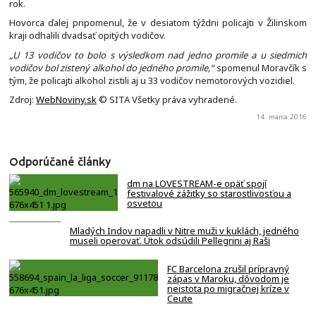
rok.
Hovorca ďalej pripomenul, že v desiatom týždni policajti v Žilinskom
kraji odhalili dvadsať opitých vodičov.
„U 13 vodičov to bolo s výsledkom nad jedno promile a u siedmich
vodičov bol zistený alkohol do jedného promile,“
spomenul Moravčík s
tým, že policajti alkohol zistili aj u 33 vodičov nemotorových vozidiel.
Zdroj:
WebNoviny.sk
© SITA Všetky práva vyhradené.
14. marca 2016
Odporúčané články
dm na LOVESTREAM-e opäť spojí
festivalové zážitky so starostlivosťou a
osvetou
Mladých Indov napadli v Nitre muži v kuklách, jedného
museli operovať. Útok odsúdili Pellegrini aj Raši
FC Barcelona zrušil prípravný
zápas v Maroku, dôvodom je
neistota po migračnej kríze v
Ceute