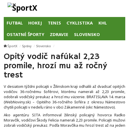
FUTBAL
HOKEJ
TENIS
CYKLISTIKA
KHL
OSTATNÉ ŠPORTY
ZDRAVIE
SLOVENSKO
ŠportX
Správy
Slovensko
Opitý vodič nafúkal 2,23
promile, hrozí mu až ročný
trest
V desiatom týždni policajti v Žilinskom kraji odhalili až dvadsať opitých
vodičov. 36-ročnému šoférovi, ktorému namerali až 2,23 promile,
odobrali vodičský preukaz a hrozí mu väzenie. BRATISLAVA 14. marca
(WebNoviny.sk) – Opitého 36-ročného šoféra z okresu Námestovo
chytili policajti v nedeľu ráno v obci Zákamenné (okr. Námestovo).
Ako agentúru SITA informoval žilinský policajný hovorca Radko
Moravčík, vodičovi Škody Felicia namerali 2,23 promile. Policajti mužovi
zobrali vodičský preukaz. Podľa Moravčíka mu hrozí trest až na jeden