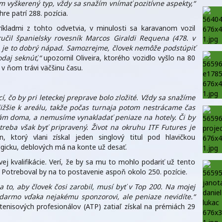
som vyškerený typ, vždy sa snažím vnímať pozitívne aspekty,“
re patrí 288. pozícia.
ríkladmi z tohto odvetvia, v minulosti sa karavanom vozil
čil španielsky rovesník Marcos Giraldi Requena (478. v
že je to dobrý nápad. Samozrejme, človek nemôže podstúpiť
odaj seknúť,“
upozornil Oliveira, ktorého vozidlo vyšlo na 80
e v ňom trávi väčšinu času.
, čo by pri leteckej preprave bolo zložité. Vždy sa snažíme
ližšie k areálu, takže počas turnaja potom nestrácame čas
ám doma, a nemusíme vynakladať peniaze na hotely. Či by
treba však byť pripravený. Život na okruhu ITF Futures je
, ktorý vlani získal jeden singlový titul pod hlavičkou
lgicku, deblových má na konte už desať.
vej kvalifikácie. Verí, že by sa mu to mohlo podariť už tento
 Potreboval by na to postavenie aspoň okolo 250. pozície.
a to, aby človek čosi zarobil, musí byť v Top 200. Na mojej
darmo vďaka nejakému sponzorovi, ale peniaze nevidíte.“
enisových profesionálov (ATP) zatiaľ získal na prémiách 29