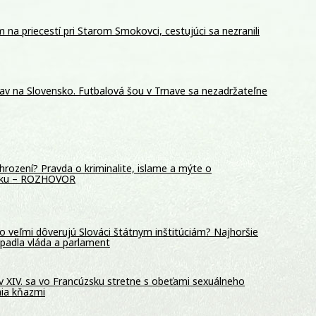
m na priecestí pri Starom Smokovci, cestujúci sa nezranili
av na Slovensko. Futbalová šou v Trnave sa nezadržateľne
hrození? Pravda o kriminalite, islame a mýte o
sku – ROZHOVOR
o veľmi dôverujú Slováci štátnym inštitúciám? Najhoršie
padla vláda a parlament
 XIV. sa vo Francúzsku stretne s obeťami sexuálneho
nia kňazmi