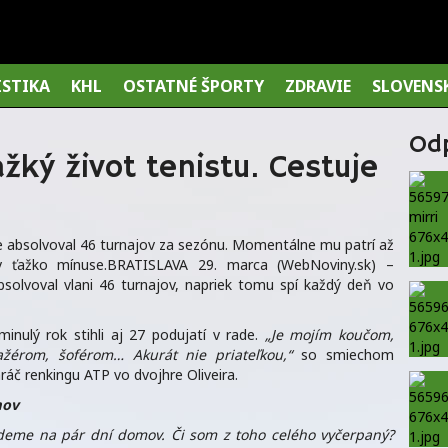
ISTIKA
KHL
OSTATNÉ ŠPORTY
ZDRAVIE
SLOVENS
Od
ťažký život tenistu. Cestuje
e absolvoval 46 turnajov za sezónu. Momentálne mu patrí až
 v ťažko mínuse.BRATISLAVA 29. marca (WebNoviny.sk) –
bsolvoval vlani 46 turnajov, napriek tomu spí každý deň vo
inulý rok stihli aj 27 podujatí v rade.
„Je mojím koučom,
žérom, šoférom… Akurát nie priateľkou,“
so smiechom
ráč renkingu ATP vo dvojhre Oliveira.
mov
ideme na pár dní domov. Či som z toho celého vyčerpaný?