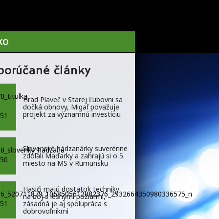
KO
porúčané články
Hrad Plaveč v Starej Ľubovni sa
dočká obnovy, Migaľ považuje
projekt za významnú investíciu
Slovenské hádzanárky suverénne
zdolali Maďarky a zahrajú si o 5.
miesto na MS v Rumunsku
Hasiči majú dostatok techniky
na boj s lesnými požiarmi,
zásadná je aj spolupráca s
dobrovoľníkmi