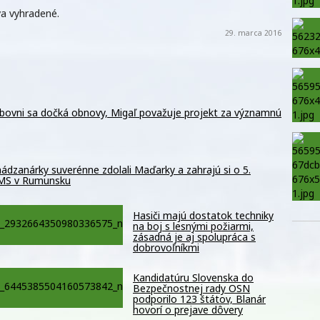
a vyhradené.
29. marca 2016
ubovni sa dočká obnovy, Migaľ považuje projekt za významnú
ádzanárky suverénne zdolali Maďarky a zahrajú si o 5.
 MS v Rumunsku
Hasiči majú dostatok techniky
na boj s lesnými požiarmi,
zásadná je aj spolupráca s
dobrovoľníkmi
Kandidatúru Slovenska do
Bezpečnostnej rady OSN
podporilo 123 štátov, Blanár
hovorí o prejave dôvery