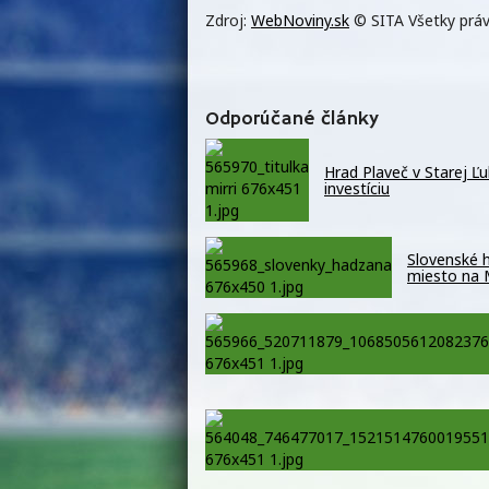
Zdroj:
WebNoviny.sk
© SITA Všetky práv
Odporúčané články
Hrad Plaveč v Starej Ľ
investíciu
Slovenské h
miesto na