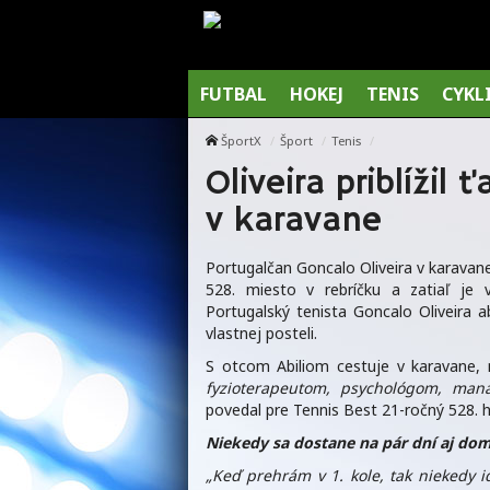
FUTBAL
HOKEJ
TENIS
CYKL
ŠportX
Šport
Tenis
Oliveira priblížil 
v karavane
Portugalčan Goncalo Oliveira v karavan
528. miesto v rebríčku a zatiaľ je
Portugalský tenista Goncalo Oliveira a
vlastnej posteli.
S otcom Abiliom cestuje v karavane, m
fyzioterapeutom, psychológom, mana
povedal pre Tennis Best 21-ročný 528. h
Niekedy sa dostane na pár dní aj do
„Keď prehrám v 1. kole, tak niekedy 