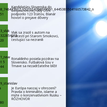
Kandidatúru Slovenska do
Bezpečnostnej rady OSN
podporilo 123 štátov, Blanár
hovorí o prejave dôvery
Vlak sa zrazil s autom na
priecestí pri Starom Smokovci,
cestujúci sa nezranili
Ronaldinho posiela pozdrav na
Slovensko. Futbalová šou v
Trnave sa nezadržateľne blíži!
Je Európa naozaj v ohrození?
Pravda o kriminalite, islame a
mýte o konzervatívnom Rusku –
ROZHOVOR