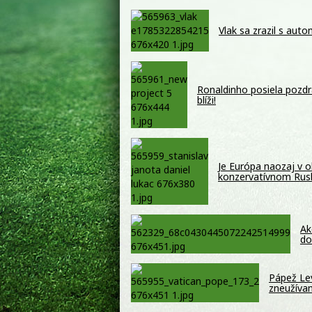
Vlak sa zrazil s auto
Ronaldinho posiela pozdr
blíži!
Je Európa naozaj v o
konzervatívnom Ru
Ak
do
Pápež Lev
zneužíva