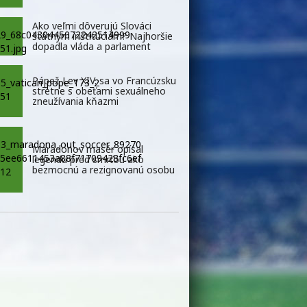
Ako veľmi dôverujú Slováci
štátnym inštitúciám? Najhoršie
dopadla vláda a parlament
Pápež Lev XIV. sa vo Francúzsku
stretne s obeťami sexuálneho
zneužívania kňazmi
Maradonov masér opísal
legendu pred smrťou ako
bezmocnú a rezignovanú osobu