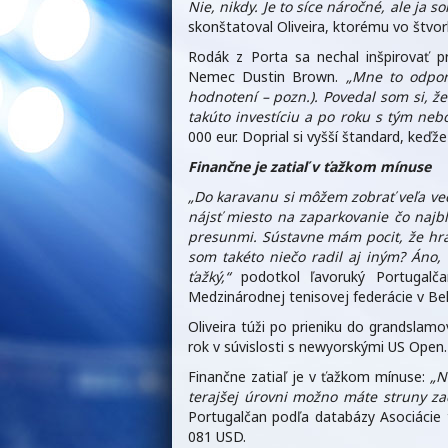
Nie, nikdy. Je to síce náročné, ale ja 
skonštatoval Oliveira, ktorému vo štvorh
Rodák z Porta sa nechal inšpirovať p
Nemec Dustin Brown.
„Mne to odporu
hodnotení – pozn.). Povedal som si, 
takúto investíciu a po roku s tým neb
000 eur. Doprial si vyšší štandard, keďž
Finančne je zatiaľ v ťažkom mínuse
„Do karavanu si môžem zobrať veľa vecí
nájsť miesto na zaparkovanie čo najb
presunmi. Sústavne mám pocit, že hr
som takéto niečo radil aj iným? Áno, 
ťažký,“
podotkol ľavoruký Portugalčan
Medzinárodnej tenisovej federácie v Be
Oliveira túži po prieniku do grandslamo
rok v súvislosti s newyorskými US Open.
Finančne zatiaľ je v ťažkom mínuse:
„N
terajšej úrovni možno máte struny za
Portugalčan podľa databázy Asociácie t
081 USD.