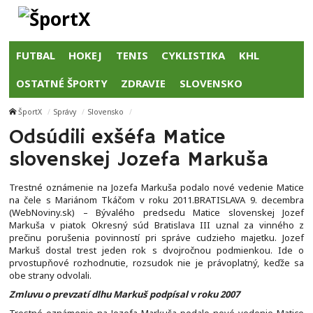
FUTBAL
HOKEJ
TENIS
CYKLISTIKA
KHL
OSTATNÉ ŠPORTY
ZDRAVIE
SLOVENSKO
ŠportX
Správy
Slovensko
Odsúdili exšéfa Matice
slovenskej Jozefa Markuša
Trestné oznámenie na Jozefa Markuša podalo nové vedenie Matice
na čele s Mariánom Tkáčom v roku 2011.BRATISLAVA 9. decembra
(WebNoviny.sk) – Bývalého predsedu Matice slovenskej Jozef
Markuša v piatok Okresný súd Bratislava III uznal za vinného z
prečinu porušenia povinností pri správe cudzieho majetku. Jozef
Markuš dostal trest jeden rok s dvojročnou podmienkou. Ide o
prvostupňové rozhodnutie, rozsudok nie je právoplatný, keďže sa
obe strany odvolali.
Zmluvu o prevzatí dlhu Markuš podpísal v roku 2007