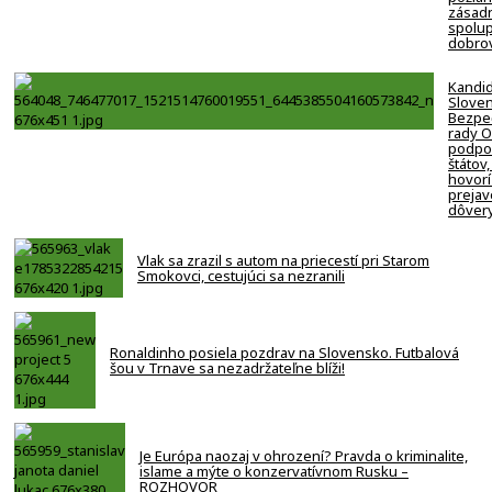
zásadn
spolup
dobro
Kandi
Slove
Bezpe
rady 
podpor
štátov,
hovorí
prejav
dôver
Vlak sa zrazil s autom na priecestí pri Starom
Smokovci, cestujúci sa nezranili
Ronaldinho posiela pozdrav na Slovensko. Futbalová
šou v Trnave sa nezadržateľne blíži!
Je Európa naozaj v ohrození? Pravda o kriminalite,
islame a mýte o konzervatívnom Rusku –
ROZHOVOR