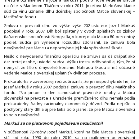
Trestné oznámenie na Jozefa Markuša podalo nové vedenie Matice
na čele s Mariánom Tkáčom v roku 2011. Jozefovi Markušovi kladie
súd za vinu uznanie dlhu dcérskej spoločnosti Matice slovenskej –
Matičného fondu.
Zmluvu o prevzatí dlhu vo výške vyše 202-tisíc eur Jozef Markuš
podpísal v roku 2007. Dlh bol splatený v dvoch splátkach zo ziskov
tlačiarenskej spoločnosti Neografia, v ktorej mala Matica 80-percentný
podiel. Sudca pri vynesení rozsudku zdôraznil, že zmluva bola
nevýhodná pre Maticu a nepochybne jej bola spôsobená škoda.
Nešlo o nevydarenú finančnú operáciu ale zmluva sa dá chápať ako
dar tretej osobe, uviedol sudca. Výšku trestu odôvodnil aj tým, že si
nemyslí, že Išlo o úmyselné konanie. Náhradu škodu si má súčasné
vedenie Matice slovenskej uplatniť v civilnom procese.
Prokurátorka v záverečnej reči zdôraznila, že je nespochybniteľné, že
Jozef Markuš v roku 2007 podpísal zmluvu o prevzatí dlhu Matičného
fondu. Išlo pritom o dve samostatné právnické osoby a Matica
slovenská na prevzatie a uhradenie premlčaného dlhu nemala podľa
prokurátorky žiadny racionálny ekonomický dôvod. Podľa nej išlo o
pochybný starý dlh a aj pre laika bolo jasné, že pre Maticu slovenskú
to bolo nevýhodné.
Markuš sa na piatkovom pojednávaní nezúčastnil
V súčasnosti 72-ročný Jozef Markuš, ktorý na čele Matice slovenskej
stál od roku 1990 do roku 2010, sa na piatkovom pojednávaní