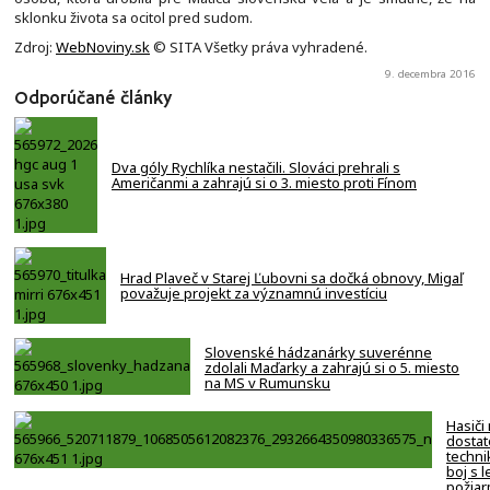
sklonku života sa ocitol pred sudom.
Zdroj:
WebNoviny.sk
© SITA Všetky práva vyhradené.
9. decembra 2016
Odporúčané články
Dva góly Rychlíka nestačili. Slováci prehrali s
Američanmi a zahrajú si o 3. miesto proti Fínom
Hrad Plaveč v Starej Ľubovni sa dočká obnovy, Migaľ
považuje projekt za významnú investíciu
Slovenské hádzanárky suverénne
zdolali Maďarky a zahrajú si o 5. miesto
na MS v Rumunsku
Hasiči
dostat
techni
boj s 
požiar