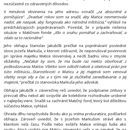
nezúčastnil zo zdravotných dôvodov.
V minulosti obvinenia na jeho adresu označil
„za absurdné a
ponižujúce“
.
„Dvadsať rokov som sa snažil, aby Matica nesmerovala
nadol, ale naopak, aby fungovala ako národná inštitúcia,“
vyhlásil na
predchádzajúcich pojednávaniach. Povedal, že v prípade riešenia
situácie v Matičnom fonde
„išlo o snahu pomáhať a zachraňovať, a
zdalo sa to racionálne“
.
Jeho obhajca Stanislav Jakubčík prečítal na pojednávaní posledné
slovo Jozefa Markuša, v ktorom zdôraznil, že neporušoval povinnosti
pri správe majetku Matice slovenskej a necíti žiadnu vinu v zmysle
obžaloby.
„Nečakal by som, že ma bude raz niekto obviňovať z
poškodzovania Matice. Všetko som odložil nabok a obetoval práci pre
túto inštitúciu…Starostlivosti o Maticu a jej majetok som venoval
všetky svoje sily a čas a s tým nie je zlučiteľné zanedbávanie o jej
majetok,“
prečítal zo stanoviska Markuša jeho advokát.
Obhajca Jakubčík v záverečnej reči uviedol, že podpísanie zmluvy o
prevzatí dlhu nebol akt svojvôle ale kolektívne rozhodnutie urobené
v najlepšej viere. Snažili sa zachrániť Matičný fond, ktorý bol dôležitou
súčasťou Matice, vyhlásil.
Úhrada dlhu nespôsobila škodu ako ju vníma prokuratúra, podčiarkol
obhajca. Zároveň uviedol, že s Jozefom Markušom strávil ako s
klientom veľa času. Podľa nebo exšéfa Matice vnímajú ľudia ako
osobu, ktorá urobila pre Maticu slovenskú veľa a je smutné, že na