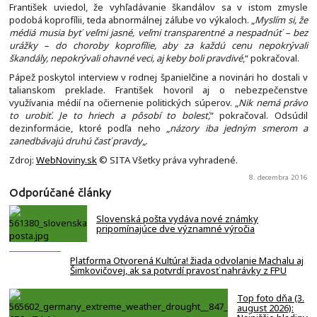
František uviedol, že vyhľadávanie škandálov sa v istom zmysle
podobá koprofílii, teda abnormálnej záľube vo výkaloch. „
Myslím si, že
médiá musia byť veľmi jasné, veľmi transparentné a nespadnúť – bez
urážky – do choroby koprofílie, aby za každú cenu nepokrývali
škandály, nepokrývali ohavné veci, aj keby boli pravdivé
,“ pokračoval.
Pápež poskytol interview v rodnej španielčine a novinári ho dostali v
talianskom preklade. František hovoril aj o nebezpečenstve
využívania médií na očiernenie politických súperov. „
Nik nemá právo
to urobiť. Je to hriech a pôsobí to bolesť,
“ pokračoval. Odsúdil
dezinformácie, ktoré podľa neho „
názory iba jedným smerom a
zanedbávajú druhú časť pravdy
„.
Zdroj:
WebNoviny.sk
© SITA Všetky práva vyhradené.
8. decembra 2016
Odporúčané články
Slovenská pošta vydáva nové známky
pripomínajúce dve významné výročia
Platforma Otvorená Kultúra! žiada odvolanie Machalu aj
Šimkovičovej, ak sa potvrdí pravosť nahrávky z FPU
Top foto dňa (3.
august 2026):