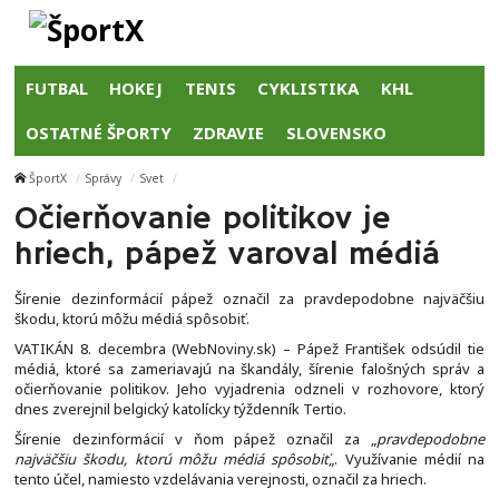
FUTBAL
HOKEJ
TENIS
CYKLISTIKA
KHL
OSTATNÉ ŠPORTY
ZDRAVIE
SLOVENSKO
ŠportX
Správy
Svet
Očierňovanie politikov je
hriech, pápež varoval médiá
Šírenie dezinformácií pápež označil za pravdepodobne najväčšiu
škodu, ktorú môžu médiá spôsobiť.
VATIKÁN 8. decembra (WebNoviny.sk) – Pápež František odsúdil tie
médiá, ktoré sa zameriavajú na škandály, šírenie falošných správ a
očierňovanie politikov. Jeho vyjadrenia odzneli v rozhovore, ktorý
dnes zverejnil belgický katolícky týždenník Tertio.
Šírenie dezinformácií v ňom pápež označil za „
pravdepodobne
najväčšiu škodu, ktorú môžu médiá spôsobiť
„. Využívanie médií na
tento účel, namiesto vzdelávania verejnosti, označil za hriech.