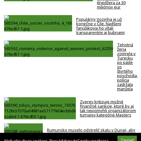
tínedžera za 30
miliónov eur
Populárny Vozinha je už
konečne v Čile. Nadšení
fanúšikovia ho vítali
transparentmi aj bubnami
Tehotná
žena
zomrela v
Turecku
po páde
zo
štvrtého
poschodia,
polícia
zadržala
manžela
Zverev kritizuje možné
finančné sankcie, ktoré by aj
tak nepomohli organizátorom
turnajov kategórie Masters
Rumunsko muselo odstreliť skalu v Dunaji, aby
zabránilo odstaveniu jadrovej elektrárne –
VIDEO
Zavrieť
Web obsahuje cookies. Prevádzkovateľ webu nezbiera