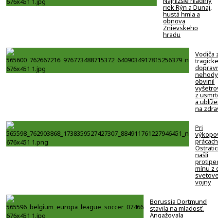
Najnižšie hladiny
riek Rýn a Dunaj,
hustá hmla a
obnova
Znievskeho
hradu
Vodiča 
tragicke
doprav
nehody
obvinil
vyšetro
z usmrt
a ublíže
na zdra
Pri
výkopo
prácach
Ostratic
našli
protipe
mínu z 
svetove
vojny
Borussia Dortmund
stavila na mladosť.
Angažovala