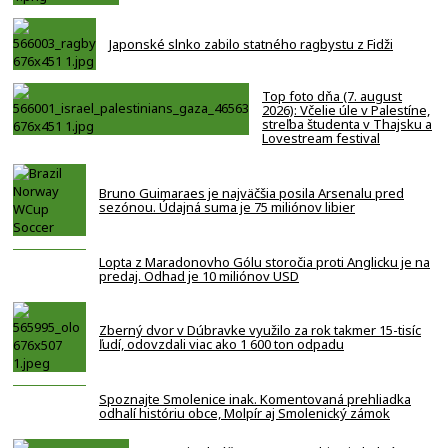
Japonské slnko zabilo statného ragbystu z Fidži
Top foto dňa (7. august
2026): Včelie úle v Palestíne,
streľba študenta v Thajsku a
Lovestream festival
Bruno Guimaraes je najväčšia posila Arsenalu pred
sezónou. Údajná suma je 75 miliónov libier
Lopta z Maradonovho Gólu storočia proti Anglicku je na
predaj. Odhad je 10 miliónov USD
Zberný dvor v Dúbravke využilo za rok takmer 15-tisíc
ľudí, odovzdali viac ako 1 600 ton odpadu
Spoznajte Smolenice inak. Komentovaná prehliadka
odhalí históriu obce, Molpír aj Smolenický zámok