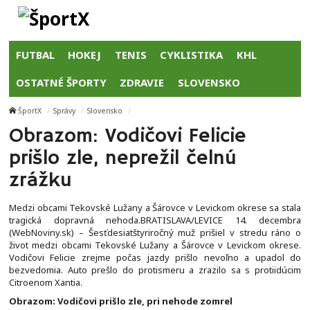
FUTBAL
HOKEJ
TENIS
CYKLISTIKA
KHL
OSTATNÉ ŠPORTY
ZDRAVIE
SLOVENSKO
ŠportX
Správy
Slovensko
Obrazom: Vodičovi Felicie
prišlo zle, neprežil čelnú
zrážku
Medzi obcami Tekovské Lužany a Šárovce v Levickom okrese sa stala
tragická dopravná nehoda.BRATISLAVA/LEVICE 14. decembra
(WebNoviny.sk) – Šesťdesiatštyriročný muž prišiel v stredu ráno o
život medzi obcami Tekovské Lužany a Šárovce v Levickom okrese.
Vodičovi Felicie zrejme počas jazdy prišlo nevoľno a upadol do
bezvedomia. Auto prešlo do protismeru a zrazilo sa s protiidúcim
Citroenom Xantia.
Obrazom: Vodičovi prišlo zle, pri nehode zomrel