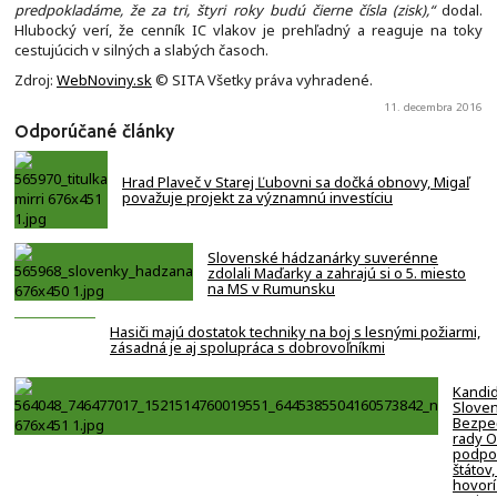
predpokladáme, že za tri, štyri roky budú čierne čísla (zisk),“
dodal.
Hlubocký verí, že cenník IC vlakov je prehľadný a reaguje na toky
cestujúcich v silných a slabých časoch.
Zdroj:
WebNoviny.sk
© SITA Všetky práva vyhradené.
11. decembra 2016
Odporúčané články
Hrad Plaveč v Starej Ľubovni sa dočká obnovy, Migaľ
považuje projekt za významnú investíciu
Slovenské hádzanárky suverénne
zdolali Maďarky a zahrajú si o 5. miesto
na MS v Rumunsku
Hasiči majú dostatok techniky na boj s lesnými požiarmi,
zásadná je aj spolupráca s dobrovoľníkmi
Kandi
Slove
Bezpe
rady 
podpor
štátov,
hovorí