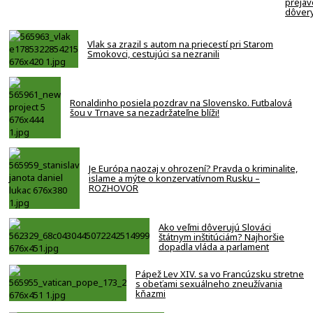
prejav
dôver
Vlak sa zrazil s autom na priecestí pri Starom
Smokovci, cestujúci sa nezranili
Ronaldinho posiela pozdrav na Slovensko. Futbalová
šou v Trnave sa nezadržateľne blíži!
Je Európa naozaj v ohrození? Pravda o kriminalite,
islame a mýte o konzervatívnom Rusku –
ROZHOVOR
Ako veľmi dôverujú Slováci
štátnym inštitúciám? Najhoršie
dopadla vláda a parlament
Pápež Lev XIV. sa vo Francúzsku stretne
s obeťami sexuálneho zneužívania
kňazmi