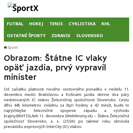
FUTBAL
HOKEJ
TENIS
CYKLISTIKA
KHL
OSTATNÉ ŠPORTY
ZDRAVIE
SLOVENSKO
ŠportX
Obrazom: Štátne IC vlaky
opäť jazdia, prvý vypravil
minister
Od začiatku platnosti nového cestovného poriadku v nedeľu 11.
decembra medzi Bratislavou a Košicami jazdia denne dva páry
nedotovaných IC vlakov Železničnej spoločnosti Slovensko. Cestu
dlhú 445 kilometrov zvládnu za štyri hodiny a 42 minút, bude to
najrýchlejšie železničné spojenie západu a východu
krajiny.BRATISLAVA 11. decembra (WebNoviny.sk) – Štátna Železničná
spoločnosť Slovensko, a. s. (ZSSK) po takmer roku obnovila
prevádzku expresných InterCity (IC) vlakov.