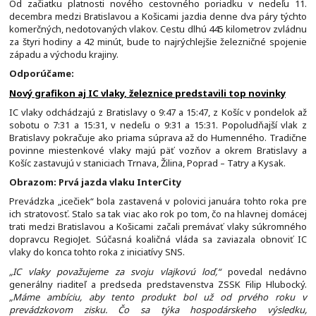
Od začiatku platnosti nového cestovného poriadku v nedeľu 11.
decembra medzi Bratislavou a Košicami jazdia denne dva páry týchto
komerčných, nedotovaných vlakov. Cestu dlhú 445 kilometrov zvládnu
za štyri hodiny a 42 minút, bude to najrýchlejšie železničné spojenie
západu a východu krajiny.
Odporúčame:
Nový grafikon aj IC vlaky, železnice predstavili top novinky
IC vlaky odchádzajú z Bratislavy o 9:47 a 15:47, z Košíc v pondelok až
sobotu o 7:31 a 15:31, v nedeľu o 9:31 a 15:31. Popoludňajší vlak z
Bratislavy pokračuje ako priama súprava až do Humenného. Tradične
povinne miestenkové vlaky majú päť vozňov a okrem Bratislavy a
Košíc zastavujú v staniciach Trnava, Žilina, Poprad – Tatry a Kysak.
Obrazom: Prvá jazda vlaku InterCity
Prevádzka „icečiek“ bola zastavená v polovici januára tohto roka pre
ich stratovosť. Stalo sa tak viac ako rok po tom, čo na hlavnej domácej
trati medzi Bratislavou a Košicami začali premávať vlaky súkromného
dopravcu RegioJet. Súčasná koaličná vláda sa zaviazala obnoviť IC
vlaky do konca tohto roka z iniciatívy SNS.
„IC vlaky považujeme za svoju vlajkovú loď,“
povedal nedávno
generálny riaditeľ a predseda predstavenstva ZSSK Filip Hlubocký.
„Máme ambíciu, aby tento produkt bol už od prvého roku v
prevádzkovom zisku. Čo sa týka hospodárskeho výsledku,