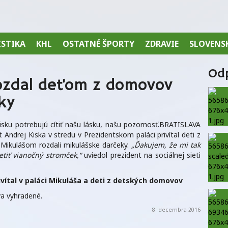
ISTIKA
KHL
OSTATNÉ ŠPORTY
ZDRAVIE
SLOVENS
Od
ozdal deťom z domovov
ky
isku potrebujú cítiť našu lásku, našu pozornosť.BRATISLAVA
Andrej Kiska v stredu v Prezidentskom paláci privítal deti z
Mikulášom rozdali mikulášske darčeky.
„Ďakujem, že mi tak
etiť vianočný stromček,“
uviedol prezident na sociálnej sieti
vítal v paláci Mikuláša a deti z detských domovov
a vyhradené.
8. decembra 2016