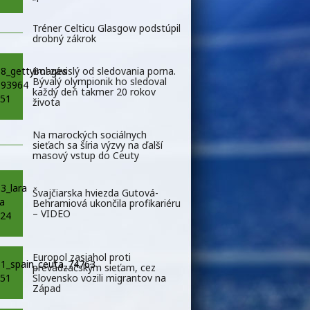
Tréner Celticu Glasgow podstúpil
drobný zákrok
Bol závislý od sledovania porna.
Bývalý olympionik ho sledoval
každý deň takmer 20 rokov
života
Na marockých sociálnych
sieťach sa šíria výzvy na ďalší
masový vstup do Ceuty
Švajčiarska hviezda Gutová-
Behramiová ukončila profikariéru
– VIDEO
Europol zasiahol proti
prevádzačským sieťam, cez
Slovensko vozili migrantov na
Západ