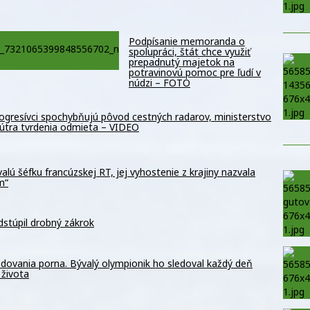
Podpísanie memoranda o
spolupráci, štát chce využiť
prepadnutý majetok na
potravinovú pomoc pre ľudí v
núdzi – FOTO
ogresívci spochybňujú pôvod cestných radarov, ministerstvo
útra tvrdenia odmieta – VIDEO
alú šéfku francúzskej RT, jej vyhostenie z krajiny nazvala
m“
dstúpil drobný zákrok
ledovania porna. Bývalý olympionik ho sledoval každý deň
 života