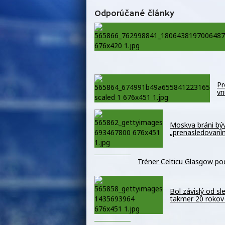
Odporúčané články
Pr
vn
Moskva bráni býv
„prenasledovaní
Tréner Celticu Glasgow po
Bol závislý od s
takmer 20 rokov