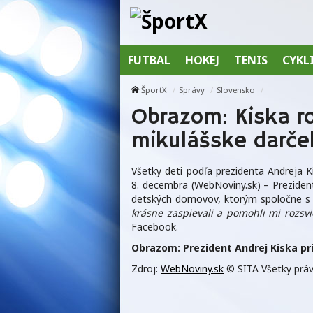
FUTBAL
HOKEJ
TENIS
CYKL
ŠportX
Správy
Slovensko
Obrazom: Kiska r
mikulášske darče
Všetky deti podľa prezidenta Andreja K
8. decembra (WebNoviny.sk) – Prezident 
detských domovov, ktorým spoločne s 
krásne zaspievali a pomohli mi rozsvi
Facebook.
Obrazom: Prezident Andrej Kiska pri
Zdroj:
WebNoviny.sk
© SITA Všetky práv