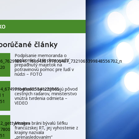
KO
porúčané články
Podpísanie memoranda o
spolupráci, štát chce využiť
prepadnutý majetok na
potravinovú pomoc pre ľudí v
núdzi – FOTO
Progresívci spochybňujú pôvod
cestných radarov, ministerstvo
vnútra tvrdenia odmieta –
VIDEO
Moskva bráni bývalú šéfku
francúzskej RT, jej vyhostenie z
krajiny nazvala
„prenasledovaním“