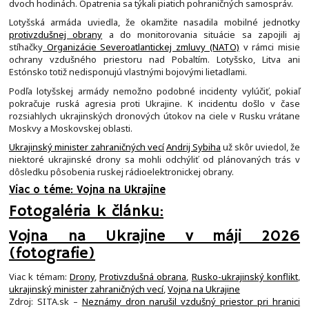
dvoch hodinách. Opatrenia sa týkali piatich pohraničných samospráv.
Lotyšská armáda uviedla, že okamžite nasadila mobilné jednotky
protivzdušnej obrany
a do monitorovania situácie sa zapojili aj
stíhačky
Organizácie Severoatlantickej zmluvy (NATO)
v rámci misie
ochrany vzdušného priestoru nad Pobaltím. Lotyšsko, Litva ani
Estónsko totiž nedisponujú vlastnými bojovými lietadlami.
Podľa lotyšskej armády nemožno podobné incidenty vylúčiť, pokiaľ
pokračuje ruská agresia proti Ukrajine. K incidentu došlo v čase
rozsiahlych ukrajinských dronových útokov na ciele v Rusku vrátane
Moskvy a Moskovskej oblasti.
Ukrajinský minister zahraničných vecí
Andrij Sybiha
už skôr uviedol, že
niektoré ukrajinské drony sa mohli odchýliť od plánovaných trás v
dôsledku pôsobenia ruskej rádioelektronickej obrany.
Viac o téme: Vojna na Ukrajine
Fotogaléria k článku:
Vojna na Ukrajine v máji 2026
(fotografie)
Viac k témam:
Drony
,
Protivzdušná obrana
,
Rusko-ukrajinský konflikt
,
ukrajinský minister zahraničných vecí
,
Vojna na Ukrajine
Zdroj: SITA.sk –
Neznámy dron narušil vzdušný priestor pri hranici