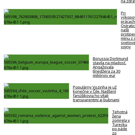
na zdra
Pri
výkopo
prácach
Ostratic
našli
protipe
mínu z 
svetove
vojny
Borussia Dortmund
stavila na mladosť.
Angažovala
tínedžera za 30
miliónov eur
Populárny Vozinha je už
konečne v Čile. Nadšení
fanúšikovia ho vítali
transparentmi aj bubnami
Tehotná
žena
zomrela v
Turecku
po páde
zo