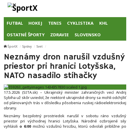
FUTBAL
HOKEJ
TENIS
CYKLISTIKA
KHL
OSTATNÉ ŠPORTY
ZDRAVIE
SLOVENSKO
ŠportX
Správy
Svet
Neznámy dron narušil vzdušný
priestor pri hranici Lotyšska,
NATO nasadilo stíhačky
17.5.2026 (SITA.sk) – Ukrajinský minister zahraničných vecí Andrij
Sybiha už skôr uviedol, že niektoré ukrajinské drony sa mohli odchýliť
od plánovaných trás v dôsledku pôsobenia ruskej rádioelektronickej
obrany.
Neznámy bezpilotný prostriedok narušil v sobotu ráno vzdušný
priestor pri východnej hranici Lotyšska. Národné ozbrojené sily
vyhlásili
o 6:00
možnú vzdušnú hrozbu, ktorú odvolali približne po