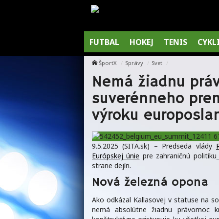
FUTBAL
HOKEJ
TENIS
CYKL
ŠportX
Správy
Svet
Nemá žiadnu práv
suverénneho premi
výroku europosla
9.5.2025 (SITA.sk) – Predseda vlády
Európskej únie
pre zahraničnú politiku
strane dejín.
Nová železná opona
Ako odkázal Kallasovej v statuse na so
nemá absolútne žiadnu právomoc kri