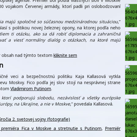
urópskej agende. Premiér bol podľa vlastných slov v Moskve
000 vojakom Červenej armády, ktorí padli pri oslobodzovaní
ľudia majú spoločné so súčasnou medzinárodnou situáciou
,“
hlasí s politikou novej železnej opony, na ktorej podľa neho
diem ti otázku, ako sa dá robiť diplomacia a zahraničná
távať a viesť normálny dialóg o otázkach, na ktoré majú
aný obsah nad týmto textom
kliknite sem
n
ičné veci a bezpečnostnú politiku Kaja Kallasová vytkla
evu Moskvy. Fico podľa jej slov stojí na nesprávnej strane
entom
Vladimirom Putinom
.
 ktorí podporujú slobodu, nezávislosť a všetky európske
Európy, na Ukrajine, a nie v Moskve
,“ povedala Kallasová.
ročia 2. svetovej vojny (fotografie)
 premiéra Fica v Moskve a stretnutie s Putinom
,
Premiér