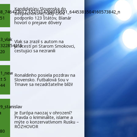
Kandidatúru Slovenska do
Bezpečnostnej rady OSN
podporilo 123 štátov, Blanár
hovorí o prejave dôvery
Vlak sa zrazil s autom na
priecestí pri Starom Smokovci,
cestujúci sa nezranili
Ronaldinho posiela pozdrav na
Slovensko. Futbalová šou v
Trnave sa nezadržateľne blíži!
Je Európa naozaj v ohrození?
Pravda o kriminalite, islame a
mýte o konzervatívnom Rusku –
ROZHOVOR