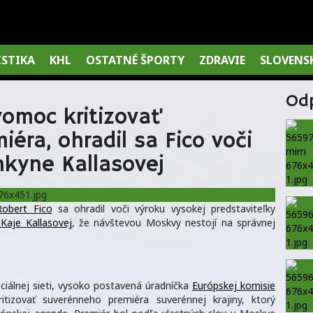
ISTIKA
KHL
OSTATNÉ ŠPORTY
ZDRAVIE
SLOVENS
Od
omoc kritizovať
éra, ohradil sa Fico voči
nkyne Kallasovej
Robert Fico
sa ohradil voči výroku vysokej predstaviteľky
Kaje Kallasovej
, že návštevou Moskvy nestojí na správnej
ciálnej sieti, vysoko postavená úradníčka
Európskej komisie
tizovať suverénneho premiéra suverénnej krajiny, ktorý