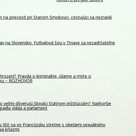
m na priecestí pri Starom Smokovci, cestujúci sa nezranili
av na Slovensko. Futbalová šou v Trnave sa nezadržateľne
hrození? Pravda o kriminalite, islame a mýte o
sku – ROZHOVOR
o veľmi dôverujú Slováci štátnym inštitúciám? Najhoršie
padla vláda a parlament
 XIV. sa vo Francúzsku stretne s obeťami sexuálneho
nia kňazmi