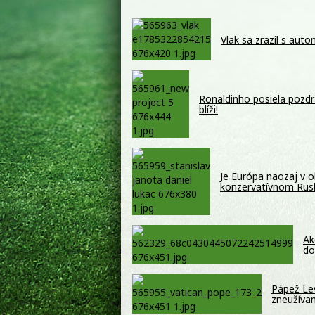
Vlak sa zrazil s auto
Ronaldinho posiela pozdr
blíži!
Je Európa naozaj v o
konzervatívnom Ru
Ak
do
Pápež Lev
zneužíva