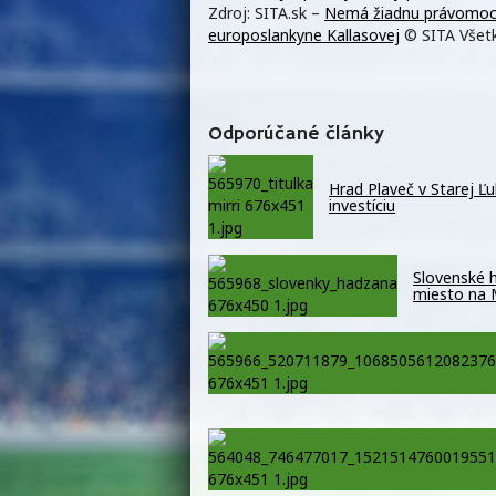
Zdroj: SITA.sk –
Nemá žiadnu právomoc k
europoslankyne Kallasovej
© SITA Všetk
Odporúčané články
Hrad Plaveč v Starej Ľ
investíciu
Slovenské h
miesto na