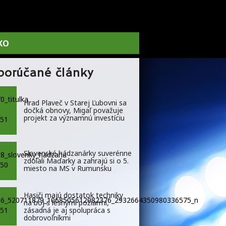
KO
porúčané články
Hrad Plaveč v Starej Ľubovni sa
dočká obnovy, Migaľ považuje
projekt za významnú investíciu
Slovenské hádzanárky suverénne
zdolali Maďarky a zahrajú si o 5.
miesto na MS v Rumunsku
Hasiči majú dostatok techniky
na boj s lesnými požiarmi,
zásadná je aj spolupráca s
dobrovoľníkmi