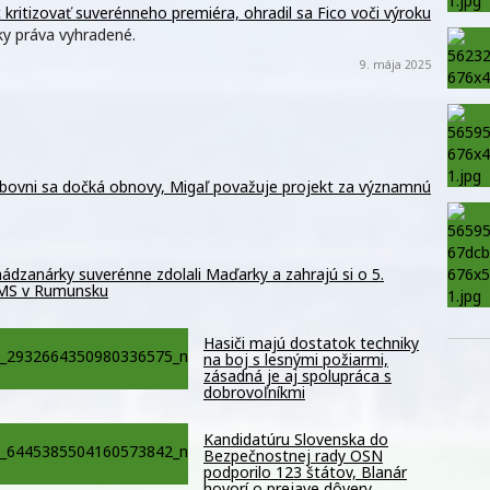
ritizovať suverénneho premiéra, ohradil sa Fico voči výroku
y práva vyhradené.
9. mája 2025
ubovni sa dočká obnovy, Migaľ považuje projekt za významnú
ádzanárky suverénne zdolali Maďarky a zahrajú si o 5.
 MS v Rumunsku
Hasiči majú dostatok techniky
na boj s lesnými požiarmi,
zásadná je aj spolupráca s
dobrovoľníkmi
Kandidatúru Slovenska do
Bezpečnostnej rady OSN
podporilo 123 štátov, Blanár
hovorí o prejave dôvery