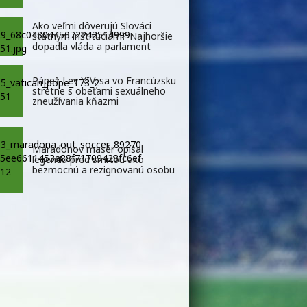
Ako veľmi dôverujú Slováci
štátnym inštitúciám? Najhoršie
dopadla vláda a parlament
Pápež Lev XIV. sa vo Francúzsku
stretne s obeťami sexuálneho
zneužívania kňazmi
Maradonov masér opísal
legendu pred smrťou ako
bezmocnú a rezignovanú osobu