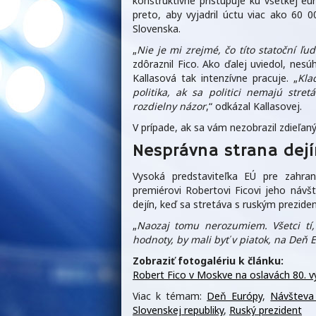
konštruktívne pristupuje ku všetkej e
preto, aby vyjadril úctu viac ako 60 
Slovenska.
„
Nie je mi zrejmé, čo títo statoční 
zdôraznil Fico. Ako ďalej uviedol, nesú
Kallasová tak intenzívne pracuje. „
Kla
politika, ak sa politici nemajú stre
rozdielny názor
,“ odkázal Kallasovej.
V prípade, ak sa vám nezobrazil zdieľ
Nesprávna strana dejí
Vysoká predstaviteľka EÚ pre zahran
premiérovi Robertovi Ficovi jeho návšt
dejín, keď sa stretáva s ruským prezid
„
Naozaj tomu nerozumiem. Všetci tí,
hodnoty, by mali byť v piatok, na Deň 
Zobraziť fotogalériu k článku:
Robert Fico v Moskve na oslavách 80. vý
Viac k témam:
Deň Európy
,
Návšteva
Slovenskej republiky
,
Ruský prezident