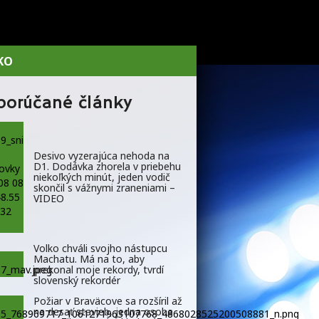
KO
porúčané články
Desivo vyzerajúca nehoda na
D1. Dodávka zhorela v priebehu
niekoľkých minút, jeden vodič
skončil s vážnymi zraneniami –
VIDEO
Volko chváli svojho nástupcu
Machatu. Má na to, aby
prekonal moje rekordy, tvrdí
slovenský rekordér
Požiar v Braväcove sa rozšíril až
na desať stavieb, jedna osoba