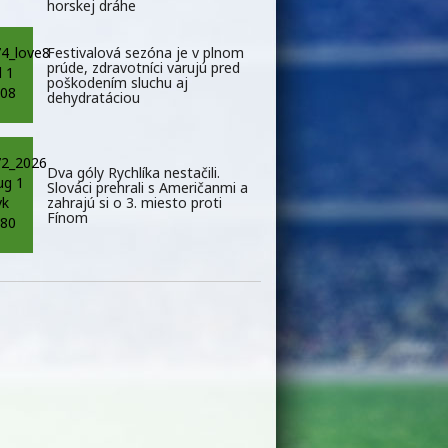
horskej dráhe
Festivalová sezóna je v plnom
prúde, zdravotníci varujú pred
poškodením sluchu aj
dehydratáciou
Dva góly Rychlíka nestačili.
Slováci prehrali s Američanmi a
zahrajú si o 3. miesto proti
Fínom