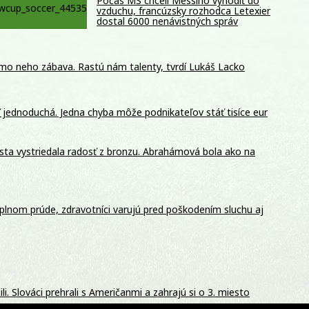
Počas MS chceli Messiho vyhodiť do
vzduchu, francúzsky rozhodca Letexier
dostal 6000 nenávistných správ
mo neho zábava. Rastú nám talenty, tvrdí Lukáš Lacko
ť jednoduchá. Jedna chyba môže podnikateľov stáť tisíce eur
esta vystriedala radosť z bronzu. Abrahámová bola ako na
 plnom prúde, zdravotníci varujú pred poškodením sluchu aj
li. Slováci prehrali s Američanmi a zahrajú si o 3. miesto