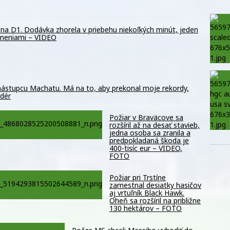
na D1. Dodávka zhorela v priebehu niekoľkých minút, jeden
raneniami – VIDEO
 nástupcu Machatu. Má na to, aby prekonal moje rekordy,
rdér
Požiar v Braväcove sa
rozšíril až na desať stavieb,
jedna osoba sa zranila a
predpokladaná škoda je
400-tisíc eur – VIDEO,
FOTO
Požiar pri Trstíne
zamestnal desiatky hasičov
aj vrtuľník Black Hawk.
Oheň sa rozšíril na približne
130 hektárov – FOTO