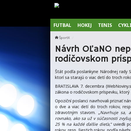
FUTBAL
HOKEJ
TENIS
CYKL
ŠportX
Návrh OĽaNO nepr
rodičovskom prís
Štát podľa poslankyne Národnej rady SR
ktorí sa starajú o viac detí do troch rok
BRATISLAVA 7. decembra (WebNoviny.sk
zákona o rodičovskom príspevku, ktorý 
Opoziční poslanci navrhovali priznať ná
o dve a viac detí do troch rokov, resp
zdravotným stavom. „
Navrhuje sa, a
rovnako, ako sa už v súčasnosti zvyšuj
25 % na každé ďalšie dieťa,
“ uviedli 
rokov, resp. šiestich rokov, podľa náv