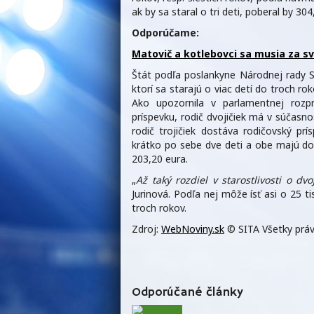
ak by sa staral o tri deti, poberal by 3
Odporúčame:
Matovič a kotlebovci sa musia za sv
Štát podľa poslankyne Národnej rady SR
ktorí sa starajú o viac detí do troch ro
Ako upozornila v parlamentnej roz
príspevku, rodič dvojičiek má v súčasn
rodič trojičiek dostáva rodičovský p
krátko po sebe dve deti a obe majú do
203,20 eura.
„
Až taký rozdiel v starostlivosti o dvo
Jurinová. Podľa nej môže ísť asi o 25 ti
troch rokov.
Zdroj:
WebNoviny.sk
© SITA Všetky práv
Odporúčané články