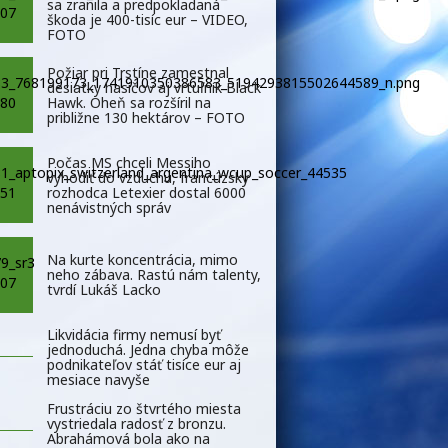
sa zranila a predpokladaná
škoda je 400-tisíc eur – VIDEO,
FOTO
Požiar pri Trstíne zamestnal
desiatky hasičov aj vrtuľník Black
Hawk. Oheň sa rozšíril na
približne 130 hektárov – FOTO
Počas MS chceli Messiho
vyhodiť do vzduchu, francúzsky
rozhodca Letexier dostal 6000
nenávistných správ
Na kurte koncentrácia, mimo
neho zábava. Rastú nám talenty,
tvrdí Lukáš Lacko
Likvidácia firmy nemusí byť
jednoduchá. Jedna chyba môže
podnikateľov stáť tisíce eur aj
mesiace navyše
Frustráciu zo štvrtého miesta
vystriedala radosť z bronzu.
Abrahámová bola ako na