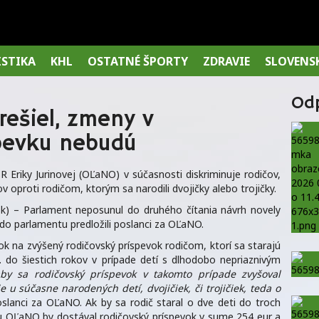
ISTIKA
KHL
OSTATNÉ ŠPORTY
ZDRAVIE
SLOVENS
Od
ešiel, zmeny v
pevku nebudú
 Eriky Jurinovej (OĽaNO) v súčasnosti diskriminuje rodičov,
ov oproti rodičom, ktorým sa narodili dvojičky alebo trojičky.
) – Parlament neposunul do druhého čítania návrh novely
do parlamentu predložili poslanci za OĽaNO.
rok na zvýšený rodičovský príspevok rodičom, ktorí sa starajú
. do šiestich rokov v prípade detí s dlhodobo nepriaznivým
by sa rodičovský príspevok v takomto prípade zvyšoval
e u súčasne narodených detí, dvojičiek, či trojičiek, teda o
poslanci za OĽaNO. Ak by sa rodič staral o dve deti do troch
rhu OĽaNO by dostával rodičovský príspevok v sume 254 eur a