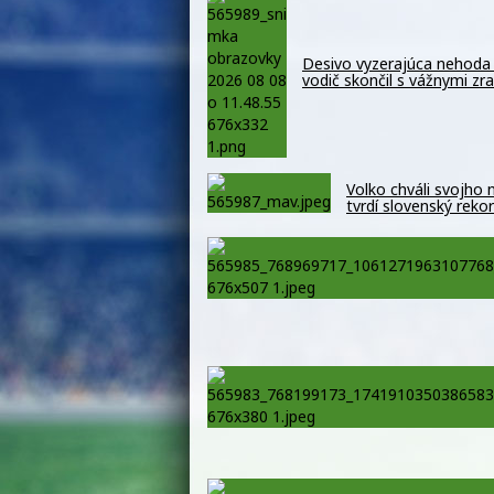
Desivo vyzerajúca nehoda 
vodič skončil s vážnymi z
Volko chváli svojho
tvrdí slovenský reko