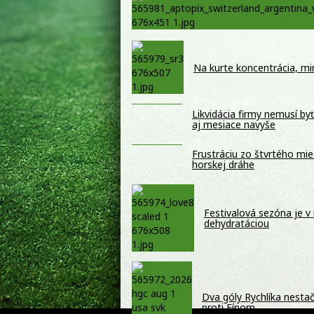
Na kurte koncentrácia, mi
Likvidácia firmy nemusí by
aj mesiace navyše
Frustráciu zo štvrtého mi
horskej dráhe
Festivalová sezóna je v
dehydratáciou
Dva góly Rychlíka nestači
proti Fínom