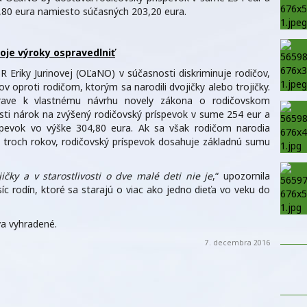
04,80 eura namiesto súčasných 203,20 eura.
oje výroky ospravedlniť
 Eriky Jurinovej (OĽaNO) v súčasnosti diskriminuje rodičov,
kov oproti rodičom, ktorým sa narodili dvojičky alebo trojičky.
prave k vlastnému návrhu novely zákona o rodičovskom
osti nárok na zvýšený rodičovský príspevok v sume 254 eur a
ríspevok vo výške 304,80 eura. Ak sa však rodičom narodia
 troch rokov, rodičovský príspevok dosahuje základnú sumu
jičky a v starostlivosti o dve malé deti nie je
,“ upozornila
síc rodín, ktoré sa starajú o viac ako jedno dieťa vo veku do
a vyhradené.
7. decembra 2016