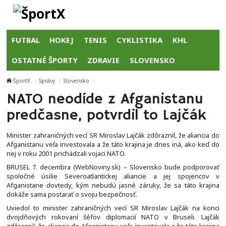
FUTBAL
HOKEJ
TENIS
CYKLISTIKA
KHL
OSTATNÉ ŠPORTY
ZDRAVIE
SLOVENSKO
ŠportX
Správy
Slovensko
NATO neodíde z Afganistanu
predčasne, potvrdil to Lajčák
Minister zahraničných vecí SR Miroslav Lajčák zdôraznil, že aliancia do
Afganistanu veľa investovala a že táto krajina je dnes iná, ako keď do
nej v roku 2001 prichádzali vojaci NATO.
BRUSEL 7. decembra (WebNoviny.sk) – Slovensko bude podporovať
spoločné úsilie Severoatlantickej aliancie a jej spojencov v
Afganistane dovtedy, kým nebudú jasné záruky, že sa táto krajina
dokáže sama postarať o svoju bezpečnosť.
Uviedol to minister zahraničných vecí SR Miroslav Lajčák na konci
dvojdňových rokovaní šéfov diplomacií NATO v Bruseli. Lajčák