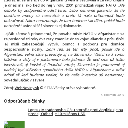
zdôraznil, že aliancia do Afganistanu veľa investovala a že táto krajina
je dnes iná, ako keď do nej v roku 2001 prichádzali vojaci NATO. „
Ale
nebolo by zodpovedné odísť teraz. Lebo nemáme garanciu, že tie
pozitívne zmeny sú nezvratné a preto tá naša prítomnosť bude
pokračovať. Nikto nerozporuje, že tam budeme tak dlho, pokiaľ bude
potrebné
,“ uviedol šéf slovenskej diplomacie.
Lajčák zároveň pripomenul, že povaha misie NATO v Afganistane sa
za posledné tri roky dva razy zmenila: dnes vojaci aliancie a príslušníci
jej misií zabezpečujú výcvik, pomoc a podporu pre domáce
bezpečnostné zložky. „
Som rád, že ten istý pocit, pokiaľ ide o
Afganistan, veľmi silne prevažuje aj na Slovensku. Všetci sa k tomu
hlásime a vždy aj v parlamente bola jednota. Že keď sme už toľko
investovali, aj ľudské aj finančné zdroje, Slovensko je pripravené aj
naďalej byť súčasťou spoločného úsilia NATO v Afganistane a odísť
odtiaľ až keď budeme vedieť, že tie naše investície sú nezvratné
,“
povedal Lajčák v závere.
Zdroj:
WebNoviny.sk
© SITA Všetky práva vyhradené.
7. decembra 2016
Odporúčané články
Lopta z Maradonovho Gólu storočia proti Anglicku je na
predaj. Odhad je 10 miliónov USD