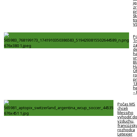
j
zr
p
šk
ti
V
Po
Tr
z
de
ha
vr
Bl
H
O
ro
pr
1
h
–
Počas MS
chceli
Messiho
vyhodiť d
vzduchu,
francúzsk
rozhodca
Letexier