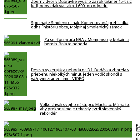
Zberný dvor v Dúbravke využilo za rok takmer 15-tisíc
ľudí, odovzdali viac ako 1 600 ton odpadu
Spoznajte Smolenice inak. Komentovaná prehliadka
odhalí históriu obce, Molpír aj Smolenický zámok
Za smrťou hráča NBA z Memphisu je kokaín a
heroín. Bola to nehoda
Desivo vyzerajúca nehoda na D1. Dodávka zhorela v
priebehu niekoľkých minút, jeden vodič skončil s
vážnymi zraneniami – VIDEO
Volko chváli svojho nástupcu Machatu. Má na to,
aby prekonal moje rekordy, tvrdí slovenský
rekordér
Po
B
ro
de