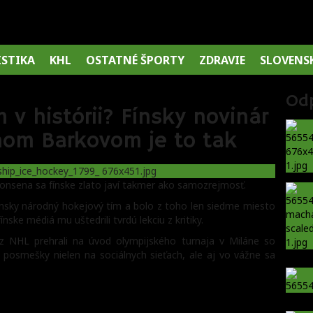
ISTIKA
KHL
OSTATNÉ ŠPORTY
ZDRAVIE
SLOVENS
Od
m v histórii? Fínsky novinár
ánom Barkovom je to tak
monsena sa fínske zlato javí takmer ako samozrejmosť.
ínsky národný hokejový tím a bolo z toho len siedme miesto
ske médiá mu uštedrili tvrdú lekciu z kritiky.
i z NHL prehrali na úvod olympijského turnaja v Miláne so
na posmešky nielen na sociálnych sieťach, ale aj vo vážne sa