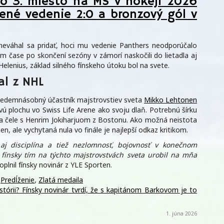
o 3. miesto na MS v hokeji 2026
ené vedenie 2:0 a bronzový gól v
 neváhal sa pridať, hoci mu vedenie Panthers neodporúčalo
 čase po skončení sezóny v zámorí naskočili do lietadla aj
elenius, základ silného fínskeho útoku bol na svete.
al z NHL
Sedemnásobný účastník majstrovstiev sveta
Mikko Lehtonen
vú plochu vo Swiss Life Arene ako svoju dlaň. Potrebnú šírku
 na čele s Henrim Jokiharjuom z Bostonu. Ako možná neistota
, ale vychytaná nula vo finále je najlepší odkaz kritikom.
 aj disciplína a tiež nezlomnosť, bojovnosť v konečnom
fínsky tím na týchto majstrovstvách sveta urobil na mňa
plnil fínsky novinár z YLE Sporten.
,
Predĺženie
,
Zlatá medaila
istórii? Fínsky novinár tvrdí, že s kapitánom Barkovom je to
1. júna 2026