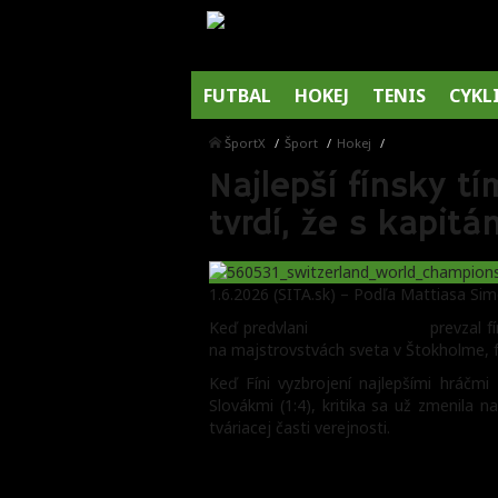
FUTBAL
HOKEJ
TENIS
CYKL
ŠportX
Šport
Hokej
Najlepší fínsky tí
tvrdí, že s kapit
1.6.2026 (SITA.sk) – Podľa Mattiasa Si
Keď predvlani
Antti Pennanen
prevzal f
na majstrovstvách sveta v Štokholme, fín
Keď Fíni vyzbrojení najlepšími hráčm
Slovákmi (1:4), kritika sa už zmenila 
tváriacej časti verejnosti.
Fotogaléria k článku: