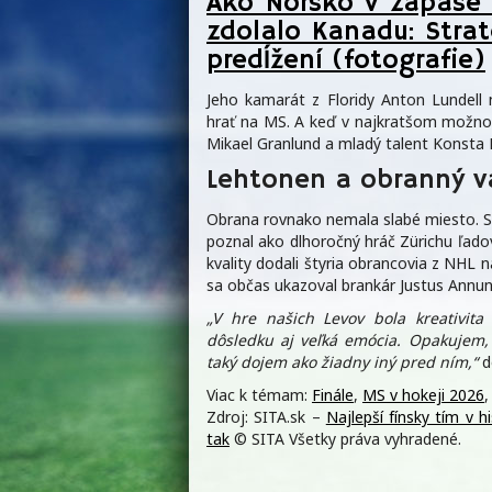
Ako Nórsko v zápase 
zdolalo Kanadu: Strat
predĺžení (fotografie)
Jeho kamarát z Floridy Anton Lundell
hrať na MS. A keď v najkratšom možnom
Mikael Granlund a mladý talent Konsta H
Lehtonen a obranný v
Obrana rovnako nemala slabé miesto. 
poznal ako dlhoročný hráč Zürichu ľado
kvality dodali štyria obrancovia z NHL
sa občas ukazoval brankár Justus Annunen
„V hre našich Levov bola kreativita
dôsledku aj veľká emócia. Opakujem, 
taký dojem ako žiadny iný pred ním,“
do
Viac k témam:
Finále
,
MS v hokeji 2026
Zdroj: SITA.sk –
Najlepší fínsky tím v h
tak
© SITA Všetky práva vyhradené.