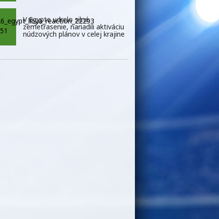
V Egypte udrelo silné
zemetrasenie, nariadili aktiváciu
núdzových plánov v celej krajine