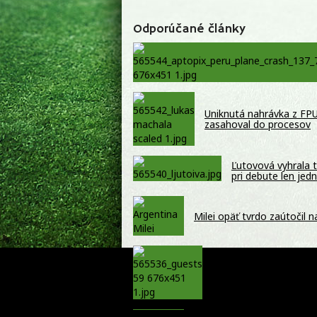
Odporúčané články
Uniknutá nahrávka z FPU
zasahoval do procesov
Ľutovová vyhrala t
pri debute len jed
Milei opäť tvrdo zaútočil 
Hľadáš program na letn
rooftop by Ploom so ž