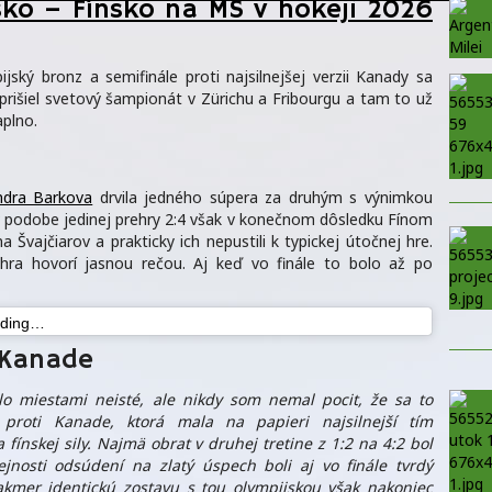
rsko – Fínsko na MS v hokeji 2026
ijský bronz a semifinále proti najsilnejšej verzii Kanady sa
rišiel svetový šampionát v Zürichu a Fribourgu a tam to už
aplno.
ndra Barkova
drvila jedného súpera za druhým s výnimkou
v podobe jedinej prehry 2:4 však v konečnom dôsledku Fínom
 Švajčiarov a prakticky ich nepustili k typickej útočnej hre.
hra hovorí jasnou rečou. Aj keď vo finále to bolo až po
ading…
 Kanade
bolo miestami neisté, ale nikdy som nemal pocit, že sa to
 proti Kanade, ktorá mala na papieri najsilnejší tím
 fínskej sily. Najmä obrat v druhej tretine z 1:2 na 4:2 bol
rejnosti odsúdení na zlatý úspech boli aj vo finále tvrdý
takmer identickú zostavu s tou olympijskou však nakoniec