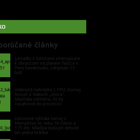
KO
porúčané články
Lietadlo s turistami smerujúcimi
k obrazcom na planine Nazca v
Peru havarovalo, zahynulo 13
ľudí
Uniknutá nahrávka z FPU: Kornaj
hovorí o tlakoch „zhora“,
Machala odmieta, že by
zasahoval do procesov
Ľutovová vyhrala turnaj v
Memphise vo veku 16 rokov a
175 dní. Mladšia bola pri debute
len jedna hráčka