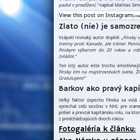
padol v predĺžení,“
napísal Mattias Sim
View this post on Instagram
Lo
Zlato (nie) je samozr
Vzápätí rovnaký autor doplnil: „
Fínsky 
tretiny proti Kanade, ale tréner Penn
fínskym výberom do 20 rokov a robil
zvládol.“
Ten istý autor ešte trochu emotívnejš
fínsky tím na majstrovstvách sveta. Ži
Gratulujem!“
Barkov ako pravý kap
Veľký faktor úspechu Fínska sa volá 
vynechal celú sezónu v NHL pre zrane
prišiel a prevzal kapitánsku rolu, na k
z predchádzajúcich dvoch rokov.
Fotogaléria k článku: