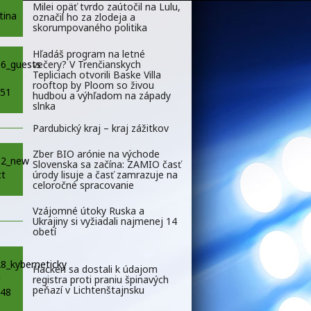
Milei opäť tvrdo zaútočil na Lulu,
označil ho za zlodeja a
skorumpovaného politika
Hľadáš program na letné
večery? V Trenčianskych
Tepliciach otvorili Baske Villa
rooftop by Ploom so živou
hudbou a výhľadom na západy
slnka
Pardubický kraj – kraj zážitkov
Zber BIO arónie na východe
Slovenska sa začína: ZAMIO časť
úrody lisuje a časť zamrazuje na
celoročné spracovanie
Vzájomné útoky Ruska a
Ukrajiny si vyžiadali najmenej 14
obetí
Hackeri sa dostali k údajom
registra proti praniu špinavých
peňazí v Lichtenštajnsku