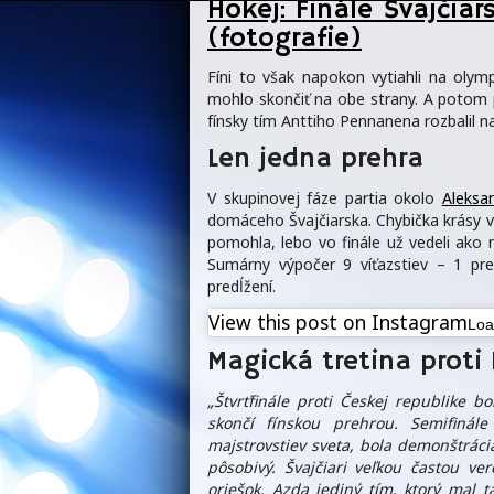
Hokej: Finále Švajčia
(fotografie)
Fíni to však napokon vytiahli na olymp
mohlo skončiť na obe strany. A potom p
fínsky tím Anttiho Pennanena rozbalil n
Len jedna prehra
V skupinovej fáze partia okolo
Aleksa
domáceho Švajčiarska. Chybička krásy 
pomohla, lebo vo finále už vedeli ako na
Sumárny výpočer 9 víťazstiev – 1 pre
predĺžení.
View this post on Instagram
Lo
Magická tretina proti
„Štvrťfinále proti Českej republike 
skončí fínskou prehrou.
Semifinále
majstrovstiev sveta, bola demonštrácia
pôsobivý. Švajčiari veľkou častou ve
oriešok. Azda jediný tím, ktorý mal 