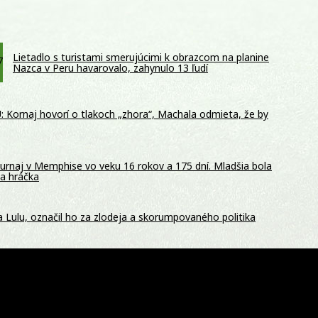
Lietadlo s turistami smerujúcimi k obrazcom na planine
Nazca v Peru havarovalo, zahynulo 13 ľudí
: Kornaj hovorí o tlakoch „zhora“, Machala odmieta, že by
urnaj v Memphise vo veku 16 rokov a 175 dní. Mladšia bola
na hráčka
na Lulu, označil ho za zlodeja a skorumpovaného politika
é večery? V Trenčianskych Tepliciach otvorili Baske Villa
ivou hudbou a výhľadom na západy slnka