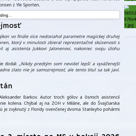
onsen z Yle Sporten
.
ading…
ejmosť
výkon vo finále síce nedosiahol parametre magickej druhej
anen, ktorý v minulosti zbieral reprezentačné skúsenosti s
 aj asistenta Jukkovi Jalonenovi, nakoniec svoju úlohu
ie dodal:
„Nikdy predtým som nevidel lepší a vyváženejší
adne zlato nie je samozrejmosť, ale tento titul sa tak javí.
itán
Aleksander Barkov. Autor troch gólov a ôsmich asistencií
nie kolena. Chýbal aj na ZOH v Miláne, ale do Švajčiarska
torú je zvyknutý z Floridy ovenčenej dvoma Stanleyho pohármi