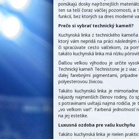
ponúkajú dosky najrôznejších materiál
ten sa teší čoraz väčšej pozornosti, a
funkcií, bez ktorých sa dnes moderné v
Prečo si vybrať technický kameň?
Kuchynská linka z technického kameňa 
ktorý vám nepridá na práci následným č
či spracúvate cesto valčekom, za pomo
takáto kuchynská linka má nízku pórovi
Ďalšou veľkou výhodou je určite vys
Technický kameň Technistone je z viac
ďalej farebnými pigmentami, prípadne
polyesterovou živicou.
Takáto kuchynskú linka je mimoriadne
nájazdy najmenších členov rodiny, čo s
s potravinami uvítajú najmä rodičia. Je
„vo veľkom varí“. Farbená jednotnosť n
na jej estetike.
Luxusná ozdoba pre vašu kuchyňu
Takáto kuchynská linka je nielen prakt