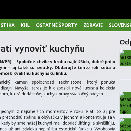
ISTIKA
KHL
OSTATNÉ ŠPORTY
ZDRAVIE
SLOVENS
Od
latí vynoviť kuchyňu
PR) – Spoločné chvíle v kruhu najbližších, dobré jedlo
yni – aj také sú sviatky. Obdarujte tento rok seba a
omček kvalitnú kuchynskú linku.
hnický kameň spoločnosti Technistone, ktorý ponúka
dizajn. Navyše, teraz je k dispozícii nová luxusná kolekcia
m, ktorá dodá vašej kuchyni pravý sviatočný nádych.
jedným z najsilnejších momentov v roku. Platí to aj pre
na prechodnú spálňu a obývačku v jednom a koncentruje sa v
s, kedy by sme našej kuchyni mali dopriať „lifting“ a skrášliť ju,
nes už ani zďaleka neplní iba estetickú funkciu. Výrobcovia