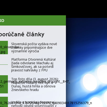
KO
porúčané články
Slovenská pošta vydáva nové
známky pripomínajúce dve
významné výročia
Platforma Otvorená Kultúra!
žiada odvolanie Machalu aj
Šimkovičovej, ak sa potvrdí
pravosť nahrávky z FPU
Top foto dňa (3. august 2026):
Najnižšie hladiny riek Rýn a
Dunaj, hustá hmla a obnova
Znievskeho hradu
Vodiča z tragickej dopravnej
nehody obvinil vyšetrovateľ z