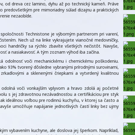
ov, od dreva cez lamino, dyhu až po technický kameň. Práve
 to predovšetkým pre mimoriadny súlad dizajnu a praktických
arenie nezaobíde.
spoločnosti Technistone je výborným partnerom pri varení,
istením. Nech už na linke vykrajujete vianočné medovníčky,
ci handričky sa rýchlo zbavíte všetkých nečistôt. Navyše,
tosť a nasiakavosť. A tým zoznam výhod iba začína.
oká odolnosť voči mechanickému i chemickému poškodeniu.
 ako 93% tvorený dôsledne vybranými prírodnými surovinami,
 zrkadlovými a sklenenými čriepkami a vytvrdený kvalitnou
 odolná voči vonkajším vplyvom a hravo zdolá aj početné
polu s jej zdravotnou nezávadnosťou a certifikáciou pre styk
 tak ideálnou voľbou pre rodinnú kuchyňu, v ktorej sa často a
avyše umožňuje napájanie jednotlivých častí linky bez ujmy
ickým vybavením kuchyne, ale doslova jej šperkom. Napríklad,