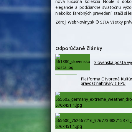
nová luxusná kolekcia Noble s do
elegancie a podčiarkne sviatočnú výz
niekoľko farebných prevedení, stačí si le
Zdroj:
WebNoviny.sk
© SITA Všetky práv
Odporúčané články
Slovenská pošta vy
Platforma Otvorená Kultúra
pravosť nahrávky z FPU