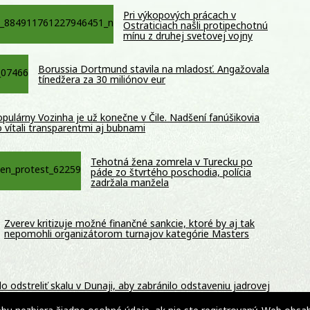
Pri výkopových prácach v
Ostraticiach našli protipechotnú
mínu z druhej svetovej vojny
Borussia Dortmund stavila na mladosť. Angažovala
tínedžera za 30 miliónov eur
pulárny Vozinha je už konečne v Čile. Nadšení fanúšikovia
 vítali transparentmi aj bubnami
Tehotná žena zomrela v Turecku po
páde zo štvrtého poschodia, polícia
zadržala manžela
Zverev kritizuje možné finančné sankcie, ktoré by aj tak
nepomohli organizátorom turnajov kategórie Masters
odstreliť skalu v Dunaji, aby zabránilo odstaveniu jadrovej
DEO