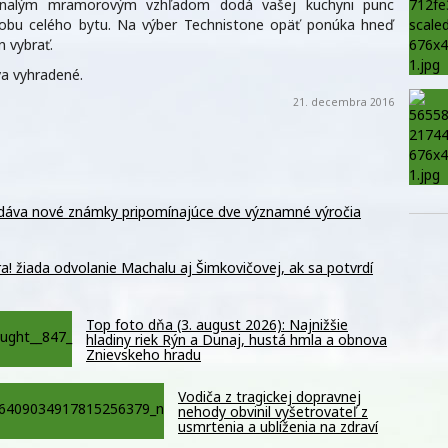
konalým mramorovým vzhľadom dodá vašej kuchyni punc
dobu celého bytu. Na výber Technistone opäť ponúka hneď
n vybrať.
a vyhradené.
21. decembra 2016
dáva nové známky pripomínajúce dve významné výročia
! žiada odvolanie Machalu aj Šimkovičovej, ak sa potvrdí
Top foto dňa (3. august 2026): Najnižšie
hladiny riek Rýn a Dunaj, hustá hmla a obnova
Znievskeho hradu
Vodiča z tragickej dopravnej
nehody obvinil vyšetrovateľ z
usmrtenia a ublíženia na zdraví