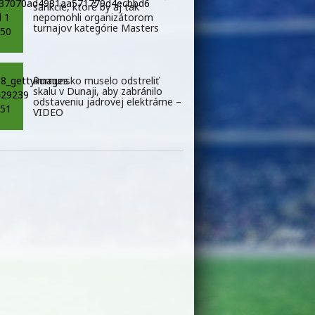
sankcie, ktoré by aj tak
nepomohli organizátorom
turnajov kategórie Masters
Rumunsko muselo odstreliť
skalu v Dunaji, aby zabránilo
odstaveniu jadrovej elektrárne –
VIDEO