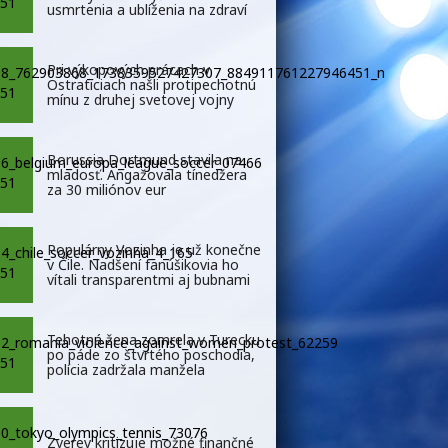
usmrtenia a ublíženia na zdraví
Pri výkopových prácach v
Ostraticiach našli protipechotnú
mínu z druhej svetovej vojny
Borussia Dortmund stavila na
mladosť. Angažovala tínedžera
za 30 miliónov eur
Populárny Vozinha je už konečne
v Čile. Nadšení fanúšikovia ho
vítali transparentmi aj bubnami
Tehotná žena zomrela v Turecku
po páde zo štvrtého poschodia,
polícia zadržala manžela
Zverev kritizuje možné finančné