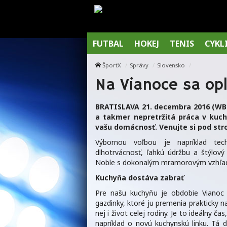
FUTBAL
HOKEJ
TENIS
CYKL
ŠportX
Správy
Slovensko
Na Vianoce sa op
BRATISLAVA 21. decembra 2016 (WBN/
a takmer nepretržitá práca v kuch
vašu domácnosť. Venujte si pod str
Výbornou voľbou je napríklad tec
dlhotrvácnosť, ľahkú údržbu a štýlový 
Noble s dokonalým mramorovým vzhľado
Kuchyňa dostáva zabrať
Pre našu kuchyňu je obdobie Vianoc 
gazdinky, ktoré ju premenia prakticky 
nej i život celej rodiny. Je to ideálny ča
napríklad o novú kuchynskú linku. Tá d