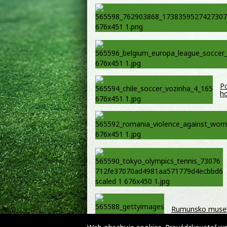
Po
ho
Rumunsko muselo 
elektrárne – VI