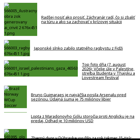
Radšej nosiť ako prosiť. Záchranár radí, čo si zbaliť
na túru a ako sa zachovať v krízovej situácii
Japonské slnko zabilo statného ragbystu z Fidži
Top foto dňa (7. august
2026): Včelie úle v Palestíne,
streľba študenta v Thajsku a
Lovestream festival
Bruno Guimaraes je najväčšia posila Arsenalu pred
sezónou. Údajná suma je 75 miliónov libier
Lopta z Maradonovho Gólu storočia proti Anglicku je na
predaj. Odhad je 10 miliónov USD
Zberný dvor v Dúbravke využilo za rok takmer 15-tisíc