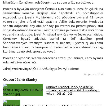
Mikulášom Černákom, odsúdeným za sedem vrážd na doživotie.
Proces s bývalým obhajcom Černáka Danielom M. neskôr vylúčili na
samostatné konanie. Krajský súd nepotvrdil ani prvostupňový
rozsudok pre Jozefa M., ktorému súd pôvodne vymeral 12 rokov
väzenia a jeho prípad vrátil späť na ďalšie dokazovanie. Predseda
senátu odporučil, aby oba prípady po vrátení na prvostupňový súd
spojili do jedného konania. Trestné stíhanie je momentálne voči obom
vedené na slobode. Jozef M. strávil istý čas vo vyšetrovacej väzbe.
Černákov bývalý advokát Daniel M. čelí aktuálne pred
Špecializovaných trestným súdom v Banskej Bystrici aj ďalšiemu
trestnému konaniu za korupciu pri žiadostiach o prepustenie z väzby,
ktoré mal za úplatok sprostredkovať.
Proces po vypočutí svedka odročili na stredu 27. januára, kedy by mali
odznieť záverečné reči.
Zdroj:
WebNoviny.sk
© SITA Všetky práva vyhradené.
26. januára 2016
Odporúčané články
Obnova Krásnej Hôrky pokračuje,
múzeum chce hrad vrátiť do podoby z
rokov 1903 až 1905