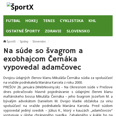
FUTBAL
HOKEJ
TENIS
CYKLISTIKA
KHL
OSTATNÉ ŠPORTY
ZDRAVIE
SLOVENSKO
ŠportX
Správy
Slovensko
Na súde so švagrom a
exobhajcom Černáka
vypovedal adamčovec
Dvojicu údajných členov klanu Mikuláša Černáka súdia za spoluúčasť
na vražde podnikateľa Mariána Karcela z roku 2000.
PREŠOV 26. januára (WebNoviny.sk) – Na Okresnom súde v Prešove
dnes pokračovalo hlavné pojednávanie s údajnými členmi klanu
mafiánskeho bossa Mikuláša Černáka – jeho švagrom Jozefom M. a
bývalým advokátom Danielom M. Dvojici kladie obžaloba za vinu
spoluúčasť na vražde podnikateľa Mariána Karcela. Pred súdom
vypovedal jediný svedok – Július K., ktorý v kauzách „adamčovcov“
vystupuje v úlohe chráneného svedka. Zahaleného v kukle ho na