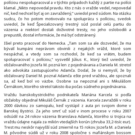
políciou nespolupracoval a v týchto prípadoch každý z partie na polícii
klamal. „Nikto nepovedal pravdu. Kto z nás o vražde vedel, nepovedal
nič, keď nechcel byť aj on zavraždený,“ uviedol pred súdom. Na otázku
sudcu, čo ho potom motivovalo na spoluprácu s políciou, svedok
uviedol, že keď Špecializovaný trestný súd poslal celú partiu do
väzenia a niektorí dostali doživotné tresty, no jeho oslobodili a
prepustili, dostal informácie, že má byť odstránený.
Išiel preto pracovať do Nemecka. „Tam som sa ale dozvedel, že ma
bývalí kumpáni neprávom obvinili z nejakých vrážd, ktoré som
nespáchal, a vtedy som sa rozhodol, že keď sa vrátim, budem
spolupracovať s políciou,“ vysvetlil Július K., ktorý tiež uviedol, že
obžalovaného Jozefa M. pozná len z pojednávania a Daniela M. stretol
ako advokáta zastupujúceho Adamča. Dodal, že si nemyslí, že by
obžalovaný Daniel M. poznal Adamča ešte pred vraždou, ale spoznali
sa, až keď bol vo väzbe. Osobne sa nepoznal ani s Mikulášom
Černákom, ktorého stretol takisto iba počas súdneho pojednávania.
Vraždu banskobystrického podnikateľa Mariána Karcela si podľa
obžaloby objednal Mikuláš Černák z väzenia. Karcela zavraždili v roku
2000 dávkou zo samopalu, keď vystúpil z auta pri svojom dome v
Banskej Bystrici. Za jeho smrť už súd v inom procese v roku 2007
odsúdil na 24 rokov väzenia Branislava Adamča, ktorého si trojica na
vraždu údajne najala za milión vtedajších korún (zhruba 33,2-tisíc eur).
Trest mu neskôr najvyšší súd zmiernil na 15 rokov. Jozefa M. a Daniela
M. pôvodne súdili už v roku 2008 spoločne s mafiánskym bossom