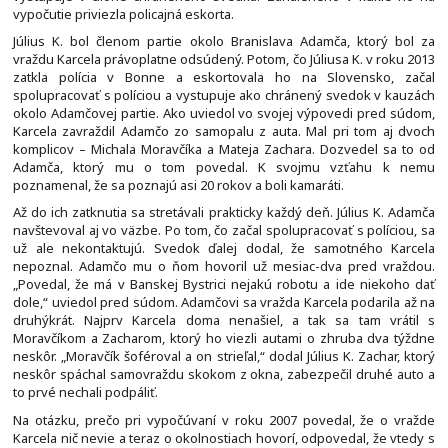
vypočutie priviezla policajná eskorta.
Július K. bol členom partie okolo Branislava Adamča, ktorý bol za
vraždu Karcela právoplatne odsúdený. Potom, čo Júliusa K. v roku 2013
zatkla polícia v Bonne a eskortovala ho na Slovensko, začal
spolupracovať s políciou a vystupuje ako chránený svedok v kauzách
okolo Adamčovej partie. Ako uviedol vo svojej výpovedi pred súdom,
Karcela zavraždil Adamčo zo samopalu z auta. Mal pri tom aj dvoch
komplicov – Michala Moravčíka a Mateja Zachara. Dozvedel sa to od
Adamča, ktorý mu o tom povedal. K svojmu vzťahu k nemu
poznamenal, že sa poznajú asi 20 rokov a boli kamaráti.
Až do ich zatknutia sa stretávali prakticky každý deň. Július K. Adamča
navštevoval aj vo väzbe. Po tom, čo začal spolupracovať s políciou, sa
už ale nekontaktujú. Svedok ďalej dodal, že samotného Karcela
nepoznal. Adamčo mu o ňom hovoril už mesiac-dva pred vraždou.
„Povedal, že má v Banskej Bystrici nejakú robotu a ide niekoho dať
dole,“ uviedol pred súdom. Adamčovi sa vražda Karcela podarila až na
druhýkrát. Najprv Karcela doma nenašiel, a tak sa tam vrátil s
Moravčíkom a Zacharom, ktorý ho viezli autami o zhruba dva týždne
neskôr. „Moravčík šoféroval a on strieľal,“ dodal Július K. Zachar, ktorý
neskôr spáchal samovraždu skokom z okna, zabezpečil druhé auto a
to prvé nechali podpáliť.
Na otázku, prečo pri vypočúvaní v roku 2007 povedal, že o vražde
Karcela nič nevie a teraz o okolnostiach hovorí, odpovedal, že vtedy s