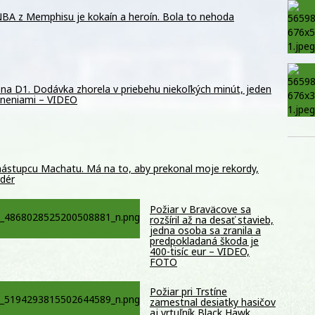
BA z Memphisu je kokaín a heroín. Bola to nehoda
na D1. Dodávka zhorela v priebehu niekoľkých minút, jeden
raneniami – VIDEO
 nástupcu Machatu. Má na to, aby prekonal moje rekordy,
rdér
Požiar v Braväcove sa
rozšíril až na desať stavieb,
jedna osoba sa zranila a
predpokladaná škoda je
400-tisíc eur – VIDEO,
FOTO
Požiar pri Trstíne
zamestnal desiatky hasičov
aj vrtuľník Black Hawk.