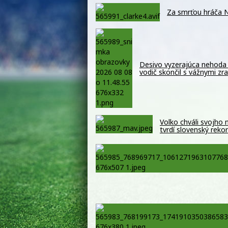
Za smrťou hráča N
Desivo vyzerajúca nehoda 
vodič skončil s vážnymi z
Volko chváli svojho
tvrdí slovenský reko