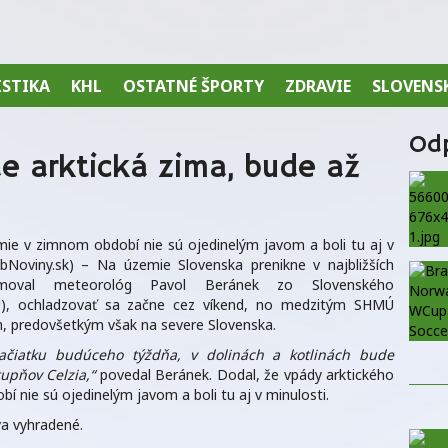
ISTIKA
KHL
OSTATNÉ ŠPORTY
ZDRAVIE
SLOVENS
Od
e arktická zima, bude až
ie v zimnom období nie sú ojedinelým javom a boli tu aj v
bNoviny.sk) – Na územie Slovenska prenikne v najbližších
rmoval meteorológ Pavol Beránek zo Slovenského
), ochladzovať sa začne cez víkend, no medzitým SHMÚ
h, predovšetkým však na severe Slovenska.
ačiatku budúceho týždňa, v dolinách a kotlinách bude
upňov Celzia,“
povedal Beránek. Dodal, že vpády arktického
 nie sú ojedinelým javom a boli tu aj v minulosti.
a vyhradené.