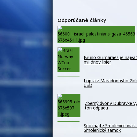
Odporúčané články
Bruno Guimaraes je najväč
miliónov libier
Lopta z Maradonovho Gólu 
USD
Zberný dvor v Dúbravke vyu
ton odpadu
Spoznajte Smolenice inak. 
Smolenický zámok