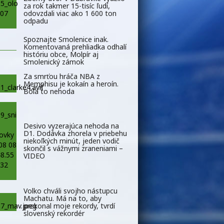
za rok takmer 15-tisíc ľudí,
odovzdali viac ako 1 600 ton
odpadu
Spoznajte Smolenice inak.
Komentovaná prehliadka odhalí
históriu obce, Molpír aj
Smolenický zámok
Za smrťou hráča NBA z
Memphisu je kokaín a heroín.
Bola to nehoda
Desivo vyzerajúca nehoda na
D1. Dodávka zhorela v priebehu
niekoľkých minút, jeden vodič
skončil s vážnymi zraneniami –
VIDEO
Volko chváli svojho nástupcu
Machatu. Má na to, aby
prekonal moje rekordy, tvrdí
slovenský rekordér