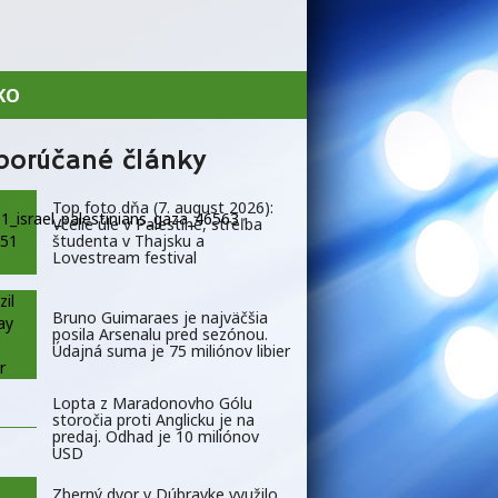
KO
porúčané články
Top foto dňa (7. august 2026):
Včelie úle v Palestíne, streľba
študenta v Thajsku a
Lovestream festival
Bruno Guimaraes je najväčšia
posila Arsenalu pred sezónou.
Údajná suma je 75 miliónov libier
Lopta z Maradonovho Gólu
storočia proti Anglicku je na
predaj. Odhad je 10 miliónov
USD
Zberný dvor v Dúbravke využilo