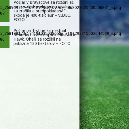
Požiar v Braväcove sa rozšíril až
na desať stavieb, jedna osoba
sa zranila a predpokladaná
škoda je 400-tisíc eur – VIDEO,
FOTO
Požiar pri Trstíne zamestnal
desiatky hasičov aj vrtuľník Black
Hawk. Oheň sa rozšíril na
približne 130 hektárov – FOTO