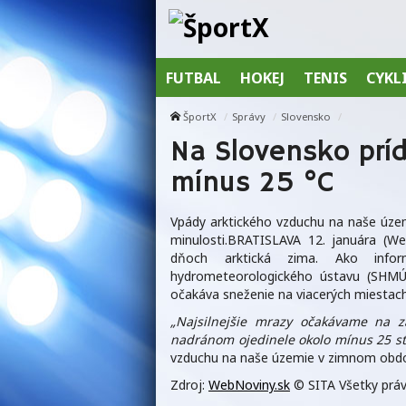
FUTBAL
HOKEJ
TENIS
CYKL
ŠportX
Správy
Slovensko
Na Slovensko príd
mínus 25 °C
Vpády arktického vzduchu na naše územ
minulosti.BRATISLAVA 12. januára (We
dňoch arktická zima. Ako info
hydrometeorologického ústavu (SHMÚ
očakáva sneženie na viacerých miestac
„Najsilnejšie mrazy očakávame na z
nadránom ojedinele okolo mínus 25 st
vzduchu na naše územie v zimnom období
Zdroj:
WebNoviny.sk
© SITA Všetky práv