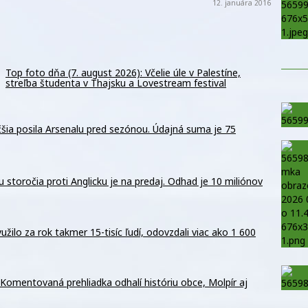
12. januára 2016
Top foto dňa (7. august 2026): Včelie úle v Palestíne,
streľba študenta v Thajsku a Lovestream festival
šia posila Arsenalu pred sezónou. Údajná suma je 75
storočia proti Anglicku je na predaj. Odhad je 10 miliónov
žilo za rok takmer 15-tisíc ľudí, odovzdali viac ako 1 600
Komentovaná prehliadka odhalí históriu obce, Molpír aj