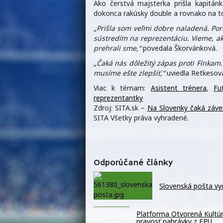
Ako čerstvá majsterka prišla kapitán
dokonca rakúsky double a rovnako na to
„Prišla som veľmi dobre naladená. Pori
sústredím na reprezentáciu. Vieme, aký
prehrali sme,“
povedala Škorvánková.
„Čaká nás dôležitý zápas proti Fínkam.
musíme ešte zlepšiť,“
uviedla Retkesov
Viac k témam:
Asistent trénera
,
Fu
reprezentantky
Zdroj: SITA.sk –
Na Slovenky čaká záver
SITA Všetky práva vyhradené.
Odporúčané články
Slovenská pošta vy
Platforma Otvorená Kultúra
pravosť nahrávky z FPU