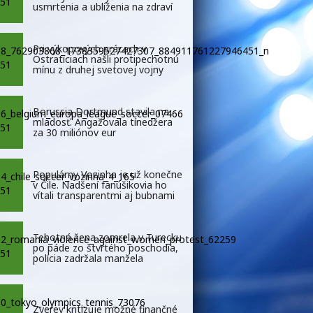
usmrtenia a ublíženia na zdraví
Pri výkopových prácach v
Ostraticiach našli protipechotnú
mínu z druhej svetovej vojny
Borussia Dortmund stavila na
mladosť. Angažovala tínedžera
za 30 miliónov eur
Populárny Vozinha je už konečne
v Čile. Nadšení fanúšikovia ho
vítali transparentmi aj bubnami
Tehotná žena zomrela v Turecku
po páde zo štvrtého poschodia,
polícia zadržala manžela
Zverev kritizuje možné finančné