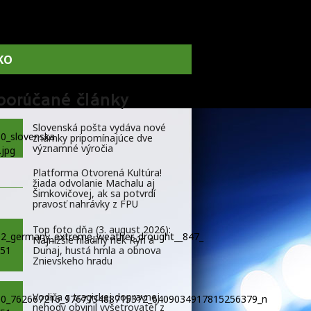
KO
porúčané články
Slovenská pošta vydáva nové
známky pripomínajúce dve
významné výročia
Platforma Otvorená Kultúra!
žiada odvolanie Machalu aj
Šimkovičovej, ak sa potvrdí
pravosť nahrávky z FPU
Top foto dňa (3. august 2026):
Najnižšie hladiny riek Rýn a
Dunaj, hustá hmla a obnova
Znievskeho hradu
Vodiča z tragickej dopravnej
nehody obvinil vyšetrovateľ z