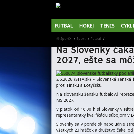
FUTBAL
HOKEJ
TENIS
CYKL
ŠportX
Šport
Futbal
Na Slovenky čaká 
2027, ešte sa môž
2.6.2026 (SITA.sk) – Slovenská ženská 
proti Fínsku a Lotyšsku.
Na slovenskú ženskú futbalovú repreze
MS 2027.
V piatok od 16.00 h si Slovenky v Nitr
reprezentantky kvalifikáciu súbojom v L
Slovenky sa v pondelok napoludnie stret
všetkých 23 hráčok a družstvo čakal od 