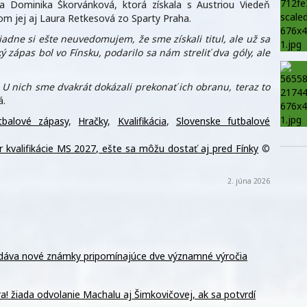
ka Dominika Škorvánková, ktorá získala s Austriou Viedeň
m jej aj Laura Retkesová zo Sparty Praha.
adne si ešte neuvedomujem, že sme získali titul, ale už sa
 zápas bol vo Fínsku, podarilo sa nám streliť dva góly, ale
 U nich sme dvakrát dokázali prekonať ich obranu, teraz to
á.
tbalové zápasy
,
Hračky
,
Kvalifikácia
,
Slovenske futbalové
 kvalifikácie MS 2027, ešte sa môžu dostať aj pred Fínky
©
2. júna 2026
dáva nové známky pripomínajúce dve významné výročia
! žiada odvolanie Machalu aj Šimkovičovej, ak sa potvrdí