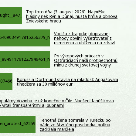
Top foto dňa (3. august 2026): Najnižšie
hladiny riek Rýn a Dunaj, hustá hmla a obnova
Znievskeho hradu
Vodiča z tragickej dopravnej
nehody obvinil vyšetrovateľ z
usmrtenia a ublíženia na zdraví
Pri výkopových prácach v
Ostraticiach našli protipechotnú
mínu z druhej svetovej vojny
Borussia Dortmund stavila na mladosť. Angažovala
tínedžera za 30 miliónov eur
pulárny Vozinha je už konečne v Čile. Nadšení fanúšikovia
 vítali transparentmi aj bubnami
Tehotná žena zomrela v Turecku po
páde zo štvrtého poschodia, polícia
zadržala manžela