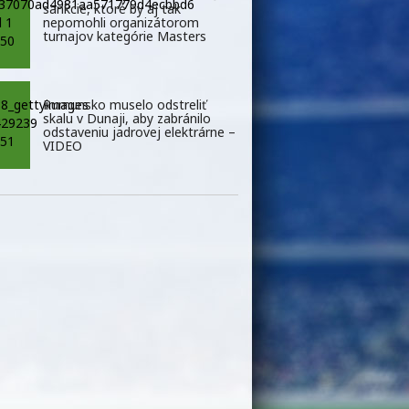
sankcie, ktoré by aj tak
nepomohli organizátorom
turnajov kategórie Masters
Rumunsko muselo odstreliť
skalu v Dunaji, aby zabránilo
odstaveniu jadrovej elektrárne –
VIDEO