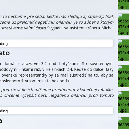
si to necháme pre seba, keďže nás sledujú aj súperky. Inak
hceme už prelomiť negatívnu bilanciu, je to súper s ktorým
 stretávame veľmi často,“
vyjadril sa asistent trénera Michal
ading…
sto
a domáce víťazstve 3:2 nad Lotyškami. So suverénnymi
bodovými Fínkami raz, v Helsinkách 2:4. Keďže do ďalšej fázy
, slovenské reprezentantky by sa mali sústrediť na to, aby sa
na poslednom štvrtom mieste bez bodu.
m, pretože stále ich môžeme predbehnúť v konečnej tabuľke.
ý, chceme vylepšiť našu negatívnu bilanciu proti tomuto
ading…
a