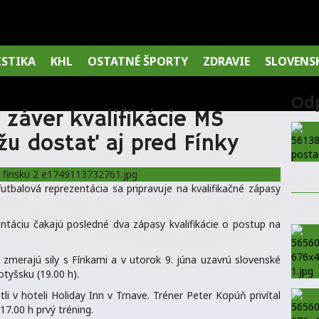
ISTIKA
KHL
OSTATNÉ ŠPORTY
ZDRAVIE
SLOVENS
Od
záver kvalifikácie MS
u dostať aj pred Fínky
futbalová reprezentácia sa pripravuje na kvalifikačné zápasy
ntáciu čakajú posledné dva zápasy kvalifikácie o postup na
e zmerajú sily s Fínkami a v utorok 9. júna uzavrú slovenské
otyšsku (19.00 h).
li v hoteli Holiday Inn v Trnave. Tréner Peter Kopúň privítal
17.00 h prvý tréning.