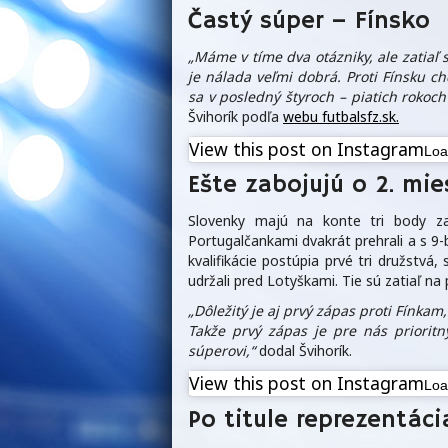
Častý súper – Fínsko
„Máme v tíme dva otázniky, ale zatiaľ 
je nálada veľmi dobrá. Proti Fínsku c
sa v posledný štyroch – piatich rokoch
Švihorík podľa
webu futbalsfz.sk.
View this post on Instagram
Lo
Ešte zabojujú o 2. mie
Slovenky majú na konte tri body z
Portugalčankami dvakrát prehrali a s 9-
kvalifikácie postúpia prvé tri družstvá
udržali pred Lotyškami. Tie sú zatiaľ 
„Dôležitý je aj prvý zápas proti Fínka
Takže prvý zápas je pre nás prioritn
súperovi,“
dodal Švihorík.
View this post on Instagram
Lo
Po titule reprezentáci