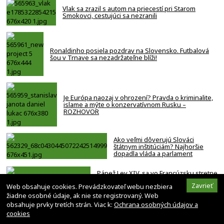
Vlak sa zrazil s autom na priecestí pri Starom
Smokovci, cestujúci sa nezranili
Ronaldinho posiela pozdrav na Slovensko. Futbalová
šou v Trnave sa nezadržateľne blíži!
Je Európa naozaj v ohrození? Pravda o kriminalite,
islame a mýte o konzervatívnom Rusku –
ROZHOVOR
Ako veľmi dôverujú Slováci
štátnym inštitúciám? Najhoršie
dopadla vláda a parlament
Pápež Lev XIV. sa vo Francúzsku stretne
s obeťami sexuálneho zneužívania
Zavrieť
Web obsahuje cookies. Prevádzkovateľ webu nezbiera
kňazmi
žiadne osobné údaje, ak nie ste registrovaný. Web
obsahuje prvky tretích strán. Viac k:
Ochrana osobných údajov a
cookies