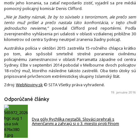
motív jeho konania, sa zatiaľ nepodarilo zistiť, vyjadril sa pre médiá
pomocný policajný komisár Denis Clifford.
„Nie je žiadny náznak, že by to súviselo s terorizmom, ale prečo sem
tento muž prišiel a prečo nastala táto konfrontácia, v tejto chvíli
jednoducho nevieme,“
povedal Clifford pred reportérmi. Podľa
zverejneného vyhlásenia pri udalosti v oblasti vzdialenej približne 30
kilometrov od centra Sydney neutrpel zranenia žiadny policajt.
Austrálska polícia v októbri 2015 zastrelila 15-ročného chlapca krátko
po tom, ako spôsobil smrteľné strelné poranenie civilnému
policajnému zamestnancovi v oblasti Parramatta západne od centra
Sydney. Ešte v septembri 2014 pobodal v Melbourne dvoch policajtov
18-ročný muž, ktorého následne takisto zastrelili. Oba tieto útoky sú
pripisované prívržencom extrémistickej skupiny Islamský štát.
Zdroj:
WebNoviny.sk
© SITA Všetky práva vyhradené.
19. januára 2016
Odporúčané články
Dva góly Rychlíka nestačili. Slováci prehrali s
Američanmi a zahrajú si o 3. miesto proti Fínom