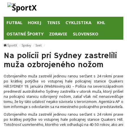
FUTBAL
HOKEJ
TENIS
CYKLISTIKA
KHL
OSTATNÉ ŠPORTY
ZDRAVIE
SLOVENSKO
ŠportX
Správy
Svet
Na polícii pri Sydney zastrelili
muža ozbrojeného nožom
Ozbrojeného muža zastrelil jedinou ranou seržant s 24 rokmi praxe
po krátkej potýčke vo vstupnej hale policajnej stanice Quakers
Hill.SYDNEY 19. januára (WebNoviny.sk) – Polícia na severozápadnom
predmestí austrálskeho Sydney zastrelila v utorok muža, ktorý prišiel
na policajnú stanicu ozbrojený nožom, zatiaľ však nič nenasvedčuje
tomu, že by táto udalosť nejako súvisela s terorizmom. Agentúra AP o
tom informuje s odvolaním sa na miestneho policajného predstaviteľa.
Ozbrojeného muža zastrelil jedinou ranou seržant s 24 rokmi praxe
po krátkej potýčke vo vstupnej hale policajnej stanice Quakers Hill.
Totožnosť usmrteného, ktorého vek odhadujú na 40-50 rokov, ako ani