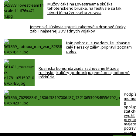
Mužov čaká na Lovestreame skúška
tehotenského bruška, na festivale sa tak
otvorí téma ženského zdravia
Jemenskí Húsíovia spustili raketové a dronové útoky,
zabili najmenej 38 vládnych vojakov
Irán pohrozil susedom, že „zhasne
celý Perzský záliv“, pripravil zoznam
cieľov
Rusínska komunita žiada zachovanie Múzea
rusínskej kultúry, podporili ju primátori aj odborné
inštitúcie
Podpí
memo
o
spolup
štát c
využiť
prepa
majeto
potrav
pomoc