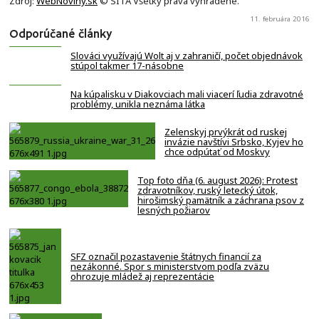
Zdroj:
WebNoviny.sk
© SITA Všetky práva vyhradené.
11. februára 2016
Odporúčané články
Slováci využívajú Wolt aj v zahraničí, počet objednávok
stúpol takmer 17-násobne
Na kúpalisku v Diakovciach mali viacerí ľudia zdravotné
problémy, unikla neznáma látka
Zelenskyj prvýkrát od ruskej
invázie navštívi Srbsko, Kyjev ho
chce odpútať od Moskvy
Top foto dňa (6. august 2026): Protest
zdravotníkov, ruský letecký útok,
hirošimský pamätník a záchrana psov z
lesných požiarov
SFZ označil pozastavenie štátnych financií za
nezákonné. Spor s ministerstvom podľa zväzu
ohrozuje mládež aj reprezentácie