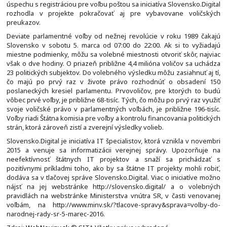
úspechu s registráciou pre voľbu poštou sa iniciatíva Slovensko.Digital
rozhodla v projekte pokračovať aj pre vybavovane voličských
preukazov.
Deviate parlamentné voľby od nežnej revolúcie v roku 1989 čakajú
Slovensko v sobotu 5. marca od 07:00 do 22:00. Ak si to vyžiadajú
miestne podmienky, môžu sa volebné miestnosti otvoriť skôr, najviac
však o dve hodiny. O priazeň približne 4,4 milióna voličov sa uchádza
23 politických subjektov. Do volebného výsledku môžu zasiahnuť aj tí,
čo majú po prvý raz v živote právo rozhodnúť o obsadení 150
poslaneckých kresiel parlamentu. Prvovoličov, pre ktorých to budú
vôbec prvé voľby, je približne 68-tisíc. Tých, čo môžu po prvý raz využiť
svoje voličské právo v parlamentných voľbách, je približne 196-tisíc.
Voľby riadi Štátna komisia pre voľby a kontrolu financovania politických
strán, ktorá zároveň zistí a zverejní výsledky volieb.
Slovensko.Digital je iniciatíva IT špecialistov, ktorá vznikla v novembri
2015 a venuje sa informatizácii verejnej správy. Upozorňuje na
neefektívnosť štátnych IT projektov a snaží sa prichádzať s
pozitívnymi príkladmi toho, ako by sa štátne IT projekty mohli robiť,
dodáva sa v tlačovej správe Slovensko.Digital. Viac o iniciatíve možno
nájsť na jej webstránke http://slovensko.digital/ a o volebných
pravidlách na webstránke Ministerstva vnútra SR, v časti venovanej
voľbám, na http://www.minv.sk/?tlacove-spravy&sprava=volby-do-
narodnej-rady-sr-5-marec-2016.