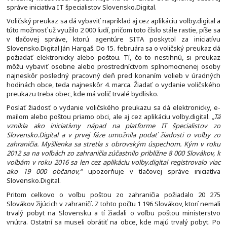
správe iniciatíva IT špecialistov Slovensko.Digital.
Voličský preukaz sa dá vybaviť napríklad aj cez aplikáciu volby.digital a
túto možnosť už využilo 2 000 ľudí, pričom toto číslo stále rastie, píše sa
v tlačovej správe, ktorú agentúre SITA poskytol za iniciatívu
Slovensko.Digital Ján Hargaš. Do 15. februára sa o voličský preukaz dá
požiadať elektronicky alebo poštou. Tí, čo to nestihnú, si preukaz
môžu vybaviť osobne alebo prostredníctvom splnomocnenej osoby
najneskôr posledný pracovný deň pred konaním volieb v úradných
hodinách obce, teda najneskôr 4. marca. Žiadať o vydanie voličského
preukazu treba obec, kde má volič trvalé bydlisko.
Poslať žiadosť o vydanie voličského preukazu sa dá elektronicky, e-
mailom alebo poštou priamo obci, ale aj cez aplikáciu volby.digital.
„Tá
vznikla ako iniciatívny nápad na platforme IT špecialistov zo
Slovensko.Digital a v prvej fáze umožnila podať žiadosti o voľby zo
zahraničia. Myšlienka sa stretla s obrovským úspechom. Kým v roku
2012 sa na voľbách zo zahraničia zúčastnilo približne 8 000 Slovákov, k
voľbám v roku 2016 sa len cez aplikáciu volby.digital registrovalo viac
ako 19 000 občanov,“
upozorňuje v tlačovej správe iniciatíva
Slovensko.Digital.
Pritom celkovo o voľbu poštou zo zahraničia požiadalo 20 275
Slovákov žijúcich v zahraničí. Z tohto počtu 1 196 Slovákov, ktorí nemali
trvalý pobyt na Slovensku a tí žiadali o voľbu poštou ministerstvo
vnútra. Ostatní sa museli obrátiť na obce, kde majú trvalý pobyt. Po