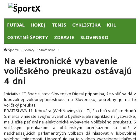
FUTBAL
HOKEJ
TENIS
CYKLISTIKA
KHL
OSTATNÉ ŠPORTY
ZDRAVIE
SLOVENSKO
ŠportX
Správy
Slovensko
Na elektronické vybavenie
voličského preukazu ostávajú
4 dni
Iniciatíva IT špecialistov Slovensko.Digital pripomína, že voliť sa dá v
ľubovoľnej volebnej miestnosti na Slovensku, potrebný je na to
voličský preukaz.
BRATISLAVA 11. februára (WebNoviny.sk) – Tí, čo chcú voliť a nebudú
5. marca v mieste svojho trvalého bydliska, ale napríklad na lyžovačke,
majú ešte päť dní na elektronické vybavenie voličského preukazu. S
voličským preukazom a občianskym preukazom sa totiž v
nadchádzajúcich parlamentných voľbách dá hlasovať v ľubovoľnej
volebnej miestnosti. Upozorňuje na to v dnes zverejnenej tlačovej