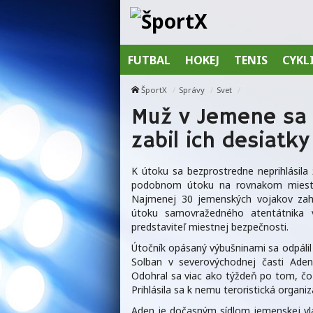
FUTBAL
HOKEJ
TENIS
CYKL
ŠportX
Správy
Svet
Muž v Jemene sa 
zabil ich desiatky
K útoku sa bezprostredne neprihlásila
podobnom útoku na rovnakom mieste
Najmenej 30 jemenských vojakov zahyn
útoku samovražedného atentátnika 
predstaviteľ miestnej bezpečnosti.
Útočník opásaný výbušninami sa odpálil v
Solban v severovýchodnej časti Adenu
Odohral sa viac ako týždeň po tom, č
Prihlásila sa k nemu teroristická organiz
Aden je dočasným sídlom jemenskej vlá