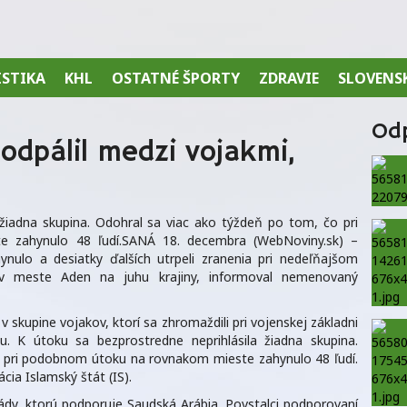
ISTIKA
KHL
OSTATNÉ ŠPORTY
ZDRAVIE
SLOVENS
Od
odpálil medzi vojakmi,
 žiadna skupina. Odohral sa viac ako týždeň po tom, čo pri
 zahynulo 48 ľudí.SANÁ 18. decembra (WebNoviny.sk) –
ulo a desiatky ďalších utrpeli zranenia pri nedeľňajšom
v meste Aden na juhu krajiny, informoval nemenovaný
 skupine vojakov, ktorí sa zhromaždili pri vojenskej základni
. K útoku sa bezprostredne neprihlásila žiadna skupina.
o pri podobnom útoku na rovnakom mieste zahynulo 48 ľudí.
ácia Islamský štát (IS).
dy, ktorú podporuje Saudská Arábia. Povstalci podporovaní