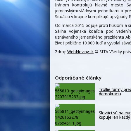
Iránom kontrolujú hlavné mesto Sa
jemenskými vládnymi jednotkami a prev
Situáciu v krajine komplikujú aj výpady I
Od marca 2015 bojuje proti húsíom a s
Sáliha vojenská koalícia pod veden
uznávaného jemenského prezidenta Abda
život približne 10.000 ľudí a vyvolal záv
Zdroj:
WebNoviny.sk
© SITA Všetky práv
Odporúčané články
Trollie farmy pr
demokraciu
Slováci sú na eu
kupuje len každý