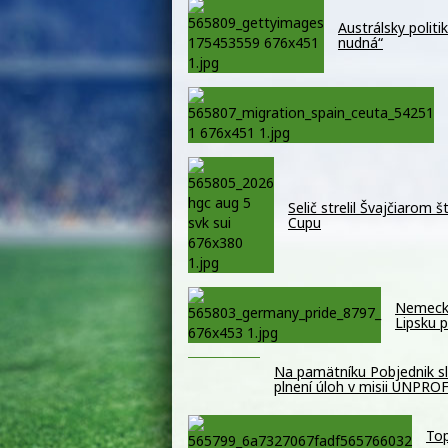
Austrálsky politi
nudná“
Selič strelil Švajčiarom 
Cupu
Nemecký
Lipsku 
Na pamätníku Pobjednik slá
plnení úloh v misii UNPR
Top