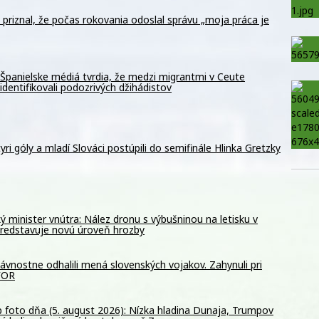
k priznal, že počas rokovania odoslal správu „moja práca je
Španielske médiá tvrdia, že medzi migrantmi v Ceute
identifikovali podozrivých džihádistov
štyri góly a mladí Slováci postúpili do semifinále Hlinka Gretzky
 minister vnútra: Nález dronu s výbušninou na letisku v
predstavuje novú úroveň hrozby
vnostne odhalili mená slovenských vojakov. Zahynuli pri
OFOR
 foto dňa (5. august 2026): Nízka hladina Dunaja, Trumpov