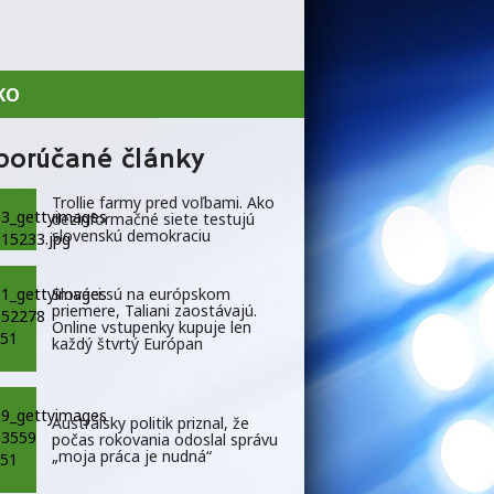
KO
porúčané články
Trollie farmy pred voľbami. Ako
dezinformačné siete testujú
slovenskú demokraciu
Slováci sú na európskom
priemere, Taliani zaostávajú.
Online vstupenky kupuje len
každý štvrtý Európan
Austrálsky politik priznal, že
počas rokovania odoslal správu
„moja práca je nudná“