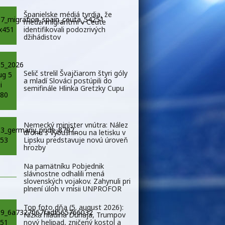
Španielske médiá tvrdia, že
medzi migrantmi v Ceute
identifikovali podozrivých
džihádistov
Selič strelil Švajčiarom štyri góly
a mladí Slováci postúpili do
semifinále Hlinka Gretzky Cupu
Nemecký minister vnútra: Nález
dronu s výbušninou na letisku v
Lipsku predstavuje novú úroveň
hrozby
Na pamätníku Pobjednik
slávnostne odhalili mená
slovenských vojakov. Zahynuli pri
plnení úloh v misii UNPROFOR
Top foto dňa (5. august 2026):
Nízka hladina Dunaja, Trumpov
nový helipad, zničený kostol a