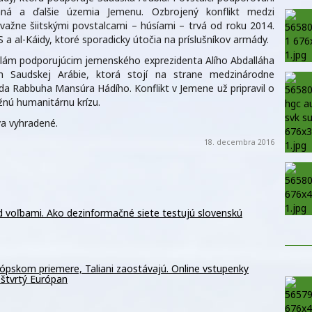
ná a ďalšie územia Jemenu. Ozbrojený konflikt medzi
ažne šiitskými povstalcami – húsíami – trvá od roku 2014.
S a al-Káidy, ktoré sporadicky útočia na príslušníkov armády.
ilám podporujúcim jemenského exprezidenta Alího Abdalláha
ím Saudskej Arábie, ktorá stojí na strane medzinárodne
 Rabbuha Mansúra Hádího. Konflikt v Jemene už pripravil o
ažnú humanitárnu krízu.
a vyhradené.
18. decembra 2016
ed voľbami. Ako dezinformačné siete testujú slovenskú
rópskom priemere, Taliani zaostávajú. Online vstupenky
 štvrtý Európan