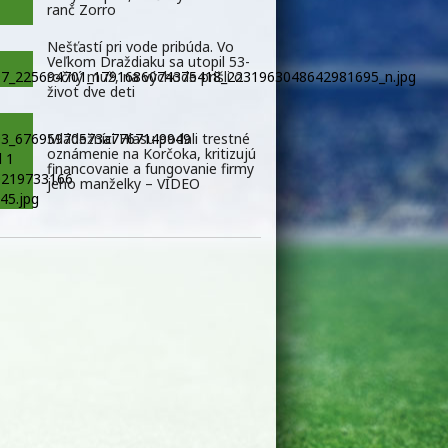
ranč Zorro
Nešťastí pri vode pribúda. Vo
Veľkom Draždiaku sa utopil 53-
ročný muž, na východe prišli o
život dve deti
Mládežníci Hlasu podali trestné
oznámenie na Korčoka, kritizujú
financovanie a fungovanie firmy
jeho manželky – VIDEO