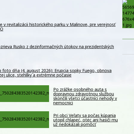
 v revitalizácii historického parku v Malinove, pre verejnosť
TO
zrieva Rusko z dezinformačných útokov na prezidentských
 foto dňa (4. august 2026): Erupcia sopky Fuego, obnova
ej ulice, stehlíky a extrémne počasie
Po zrážke osobného auta s
dopravnou zdravotnou službou
skončili všetci účastníci nehody v
nemocnici
Pri obci Veľaty sa počas kúpania
utopil chlapec, otec ani hasiči mu
už nedokázali pomôcť