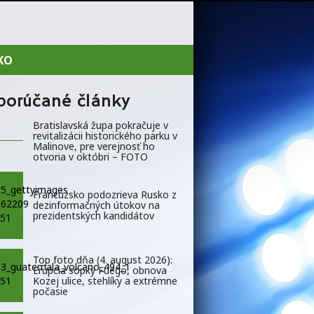
KO
porúčané články
Bratislavská župa pokračuje v
revitalizácii historického parku v
Malinove, pre verejnosť ho
otvoria v októbri – FOTO
Francúzsko podozrieva Rusko z
dezinformačných útokov na
prezidentských kandidátov
Top foto dňa (4. august 2026):
Erupcia sopky Fuego, obnova
Kozej ulice, stehlíky a extrémne
počasie