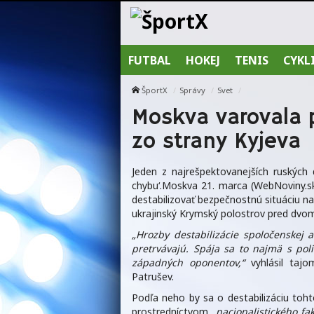
FUTBAL
HOKEJ
TENIS
CYKL
ŠportX
Správy
Svet
Moskva varovala 
zo strany Kyjeva
Jeden z najrešpektovanejších ruských
chybu‘.Moskva 21. marca (WebNoviny.sk
destabilizovať bezpečnostnú situáciu n
ukrajinský Krymský polostrov pred dvo
„Hrozby destabilizácie spoločenskej 
pretrvávajú. Spája sa to najmä s pol
západných oponentov,“
vyhlásil tajo
Patrušev.
Podľa neho by sa o destabilizáciu toh
prostredníctvom
„nacionalistického fa