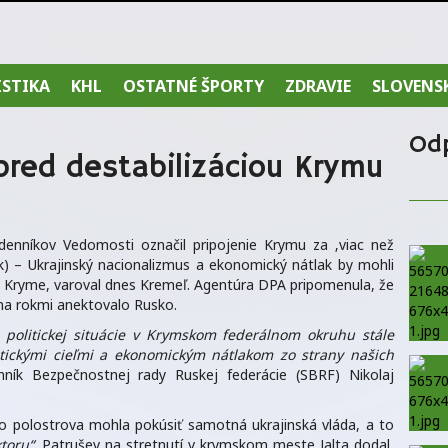
ISTIKA
KHL
OSTATNÉ ŠPORTY
ZDRAVIE
SLOVENS
Od
pred destabilizáciou Krymu
 denníkov Vedomosti označil pripojenie Krymu za ‚viac než
) – Ukrajinský nacionalizmus a ekonomický nátlak by mohli
a Kryme, varoval dnes Kremeľ. Agentúra DPA pripomenula, že
ma rokmi anektovalo Rusko.
a politickej situácie v Krymskom federálnom okruhu stále
itickými cieľmi a ekonomickým nátlakom zo strany našich
mník Bezpečnostnej rady Ruskej federácie (SBRF) Nikolaj
to polostrova mohla pokúsiť samotná ukrajinská vláda, a to
ktoru“
. Patrušev na stretnutí v krymskom meste Jalta dodal,