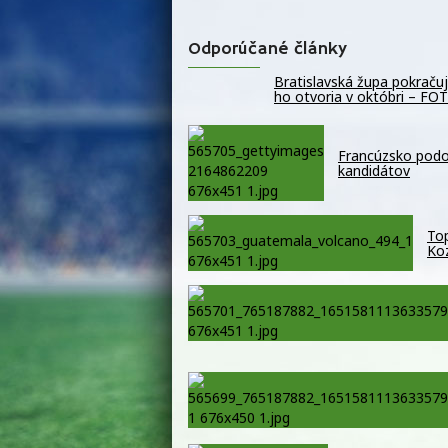
Odporúčané články
Bratislavská župa pokračuje
ho otvoria v októbri – FO
Francúzsko podo
kandidátov
Top
Koz