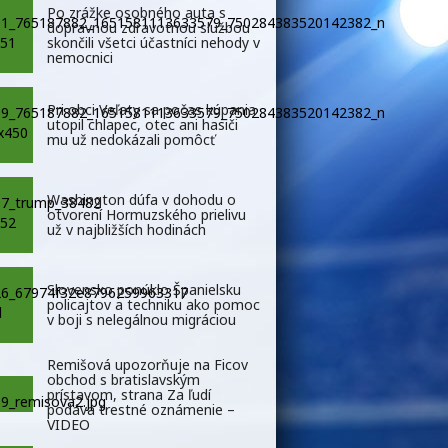
Po zrážke osobného auta s
dopravnou zdravotnou službou
skončili všetci účastníci nehody v
nemocnici
Pri obci Veľaty sa počas kúpania
utopil chlapec, otec ani hasiči
mu už nedokázali pomôcť
Washington dúfa v dohodu o
otvorení Hormuzského prielivu
už v najbližších hodinách
Slovensko ponúklo Španielsku
policajtov a techniku ako pomoc
v boji s nelegálnou migráciou
Remišová upozorňuje na Ficov
obchod s bratislavským
prístavom, strana Za ľudí
podáva trestné oznámenie –
VIDEO