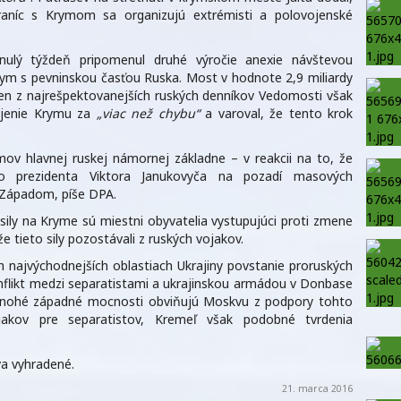
raníc s Krymom sa organizujú extrémisti a polovojenské
inulý týždeň pripomenul druhé výročie anexie návštevou
rym s pevninskou časťou Ruska. Most v hodnote 2,9 miliardy
en z najrešpektovanejších ruských denníkov Vedomosti však
pojenie Krymu za
„viac než chybu“
a varoval, že tento krok
ov hlavnej ruskej námornej základne – v reakcii na to, že
ého prezidenta Viktora Janukovyča na pozadí masových
 Západom, píše DPA.
sily na Kryme sú miestni obyvatelia vystupujúci proti zmene
že tieto sily pozostávali z ruských vojakov.
 najvýchodnejších oblastiach Ukrajiny povstanie proruských
nflikt medzi separatistami a ukrajinskou armádou v Donbase
 mnohé západné mocnosti obviňujú Moskvu z podpory tohto
jakov pre separatistov, Kremeľ však podobné tvrdenia
a vyhradené.
21. marca 2016