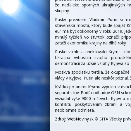
že neďaleko sporných ukrajinských h
skupiny.
Ruský prezident Vladimir Putin si m
staveniska mosta, ktorý bude spájať K
eur má byť dokončený v roku 2019. Jed
minulý týždeň vo štvrtok označil pri
zaťaží ekonomiku krajiny na dlhé roky.
Rusko vtrhlo a anektovalo Krym – dom
Ukrajina vyhostila svojho prorusk
demonštrácií za užšie vzťahy Kyjeva so
Moskva spočiatku tvrdila, že okupačné 
vlády v Kyjeve. Putin ale neskôr priznal, 
Krátko po anexii Krymu vypuklo v dvoch
separatistov. Podľa odhadov OSN si ko
vyžiadal vyše 9000 mŕtvych. Kyjev a
konfliktu poskytovaním zbraní a vo
neoblomne odmieta.
Zdroj:
WebNoviny.sk
© SITA Všetky práv